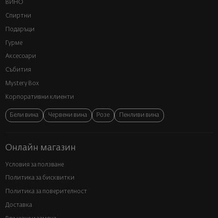
ВИНО
Спиртни
Подаръци
Гурме
Аксесоари
Събития
Mystery Box
Корпоративни клиенти
Бели вина
Червени вина
Розе
Пенливи вина
Онлайн магазин
Условия за ползване
Политика за бисквитки
Политика за поверителност
Доставка