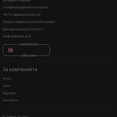
Връщане и замяна
Онлайн решаване на спорове
Често задавани въпроси
Прекратяване на винен абонамент
Декларация за достъпност
Информация за AI
SWITCH TO
ENGLISH
За компанията
За нас
Блог
Кариери
Контакти