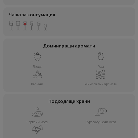
Чаша за консумация
Доминиращи аромати
Ягода
Роза
Къпини
Минерални аромати
Подходящи храни
Червени меса
Сурово сушени меса