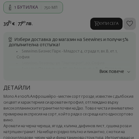
1
БУТИЛКА
750 МЛ
83
90
39
€
77
лв.
КУПИ СЕГА
Избери доставка до магазин на Seewines и получи 5%
допълнителна отстъпка!
Seewines Бизнес Парк - Младост 4, сграда 11, вх.В, ет.1,
София
Seewines Лозенец - ул. "Златен рог", 20, София
Seewines Пловдив - ул. "Княз Александър I", 45, Пловдив
Виж повече
Безплатна доставка за поръчки над 60 € / 117.35 лв.
Куриер на Seewines до адрес в рамките на град София
ДЕТАЙЛИ
До офисите на Спиди в цялата страна
Mono A e 100% Алфрошейро - местен сорт грозде, известен с дълбокия
Изненадайте със стил
си цвят и характерния си ароматен профил, отглеждано върху
Добавете луксозна подаръчна опаковка и персонализирана
високопланинските гранитни почви на Дао. Това е чиста и внимателно
картичка с ваше пожелание. Изберете тази опция в
премерена експресия на сорт, който рядко се среща като едносортово
следващата стъпка от поръчката.
вино.
Аромати на черна череша, ягода, къпина, дафинов лист, сушена роза и
натрпшен гранит. На небце е средно плътно и пикантно, с нотки на
горски плодове, черен чай и фина танинова структура. Интригуващо и