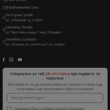
0700 20 202
info@seewines.com
Ресторант Jardin
ул. „Оборище“ 35, София
Seewines Plovdiv
ул. "Княз Александър I" №45, Пловдив
Seewines Lozenets
ж.к. Лозенец, ул. „Златен рог“ 20, София
Специално за теб
5% отстъпка
при първата ти
поръчка!
Абонирай се, за да се възползваш от своята отстъпка и да
получаваш още ексклузивни оферти и новини!
Приемам общи условия и всички политики