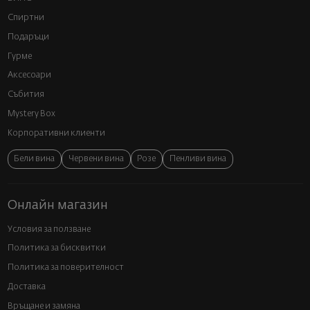
Спиртни
Подаръци
Гурме
Аксесоари
Събития
Mystery Box
Корпоративни клиенти
Бели вина
Червени вина
Розе
Пенливи вина
Онлайн магазин
Условия за ползване
Политика за бисквитки
Политика за поверителност
Доставка
Връщане и замяна