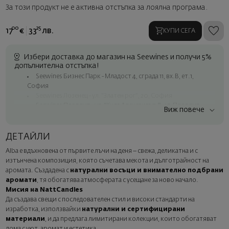
За този продукт не е активна отстъпка за лоялна програма.
00
25
17
€
33
лв.
КУПИ СЕГА
Избери доставка до магазин на Seewines и получи 5%
допълнителна отстъпка!
Seewines Бизнес Парк - Младост 4, сграда 11, вх.В, ет.1,
София
Seewines Лозенец - ул. "Златен рог", 20, София
Seewines Пловдив - ул. "Княз Александър I", 45, Пловдив
Виж повече
Безплатна доставка за поръчки над 60 € / 117.35 лв.
Куриер на Seewines до адрес в рамките на град София
ДЕТАЙЛИ
До офисите на Спиди в цялата страна
Alba е вдъхновена от първите лъчи на деня – свежа, деликатна и с
Изненадайте със стил
изтънчена композиция, която съчетава мекота и дълготрайност на
Добавете луксозна подаръчна опаковка и персонализирана
аромата. Създадена с
натурални восъци и внимателно подбрани
картичка с ваше пожелание. Изберете тази опция в
аромати
, тя обогатява атмосферата с усещане за ново начало.
следващата стъпка от поръчката.
Мисия на NattCandles
Да създава свещи с последователен стил и високи стандарти на
изработка, използвайки
натурални и сертифицирани
материали
, и да предлага лимитирани колекции, които обогатяват
дома с уют, аромат и естетика.