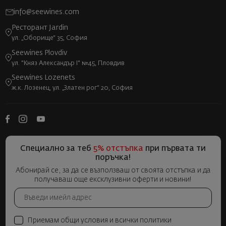
info@seewines.com
Ресторант Jardin
ул. „Оборище“ 35, София
Seewines Plovdiv
ул. "Княз Александър I" №45, Пловдив
Seewines Lozenets
ж.к. Лозенец, ул. „Златен рог“ 20, София
Специално за теб
5% отстъпка
при първата ти
поръчка!
Абонирай се, за да се възползваш от своята отстъпка и да
получаваш още ексклузивни оферти и новини!
Приемам общи условия и всички политики