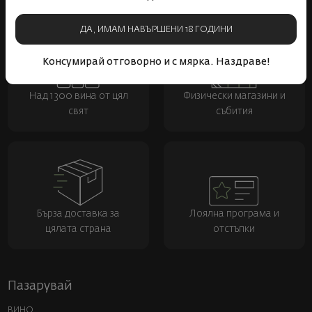
ДА, ИМАМ НАВЪРШЕНИ 18 ГОДИНИ
Консумирай отговорно и с мярка. Наздраве!
Над 1300 вина от цял
Физически магазини и
свят
събития
Бърза доставка за
Лоялна програма и
цялата страна
отстъпки
Пазарувай
ВИНО