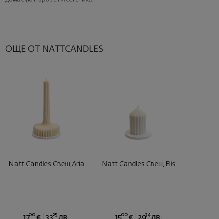
ОЩЕ ОТ NATTCANDLES
Natt Candles Свещ Aria
Natt Candles Свещ Elis
00
25
00
34
17
€
33
лв.
15
€
29
лв.