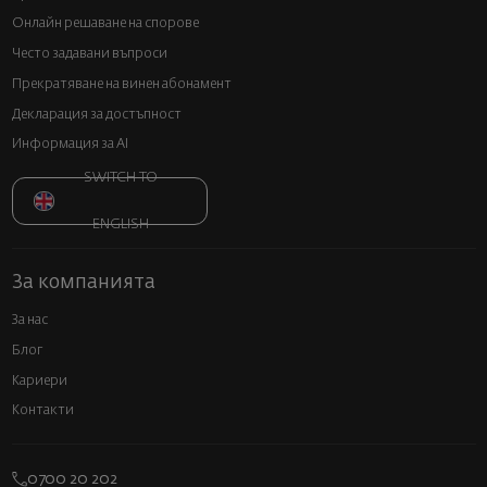
Онлайн решаване на спорове
Често задавани въпроси
Прекратяване на винен абонамент
Декларация за достъпност
Информация за AI
SWITCH TO
ENGLISH
За компанията
За нас
Блог
Кариери
Контакти
0700 20 202