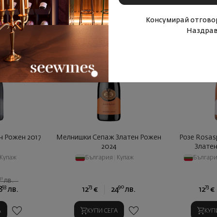
Консумирай отговор
Наздрав
 Рожен 2017
Мелнишки Сепаж Златен Рожен
Розе Rosas
2024
Златен
Купаж
България
|
Купаж
Българ
91
1
лв.
93
73
90
73
8
лв.
12
€
24
лв.
12
€
А
КУПИ СЕГА
КУП