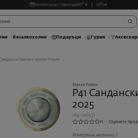
00
35
Безплатна доставка над
60
€
117
лв.
тни
Безалкохолни
Подаръци
Гурме
Аксесоар
 Сандански Мискет Златен Рожен
Златен Рожен
P41 Санданск
2025
sku: 106937
0
Оценете прод
Изчерпана наличност