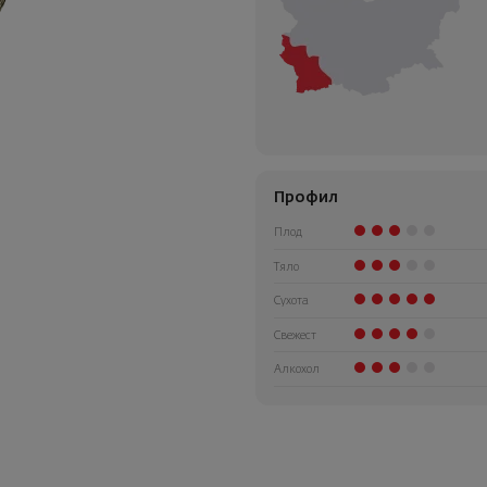
Профил
Плод
Тяло
Сухота
Свежест
Алкохол