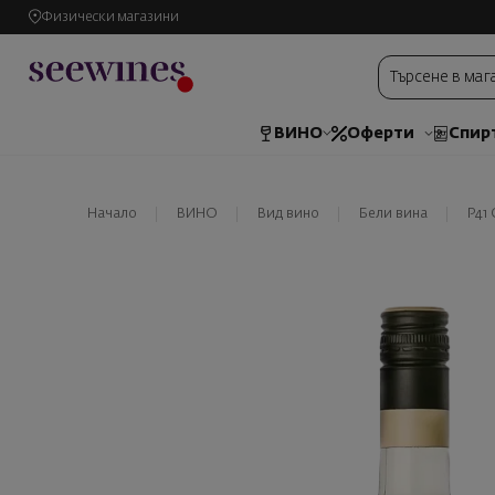
Физически магазини
ВИНО
Оферти
Спир
Начало
ВИНО
Вид вино
Бели вина
P41