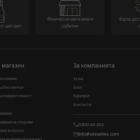
Физически магазини и
Бърза дос
т цял свят
събития
 магазин
За компанията
 ползване
За нас
за бисквитки
Блог
а поверителност
Кариери
Контакти
замяна
аване на спорове
0700 20 202
вани въпроси
info@seewines.com
не на винен абонамент