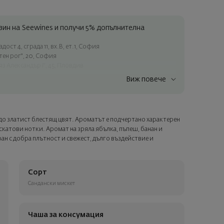
ин на Seewines и получи 5% допълнителна
ост 4, сграда 11, вх.В, ет.1, София
атен рог", 20, София
яз Александър I", 45, Пловдив
Виж повече
ъчки над 60 € / 117.35 лв.
ес в рамките на град София
лата страна
едо златист блестящ цвят. Ароматът е подчертано характерен
а опаковка и персонализирана картичка с ваше пожелание.
катови нотки. Аромат на зряла ябълка, пъпеш, банан и
ащата стъпка от поръчката.
ан с добра плътност и свежест, дълго въздействие и
Сорт
Сандански мискет
Чаша за консумация