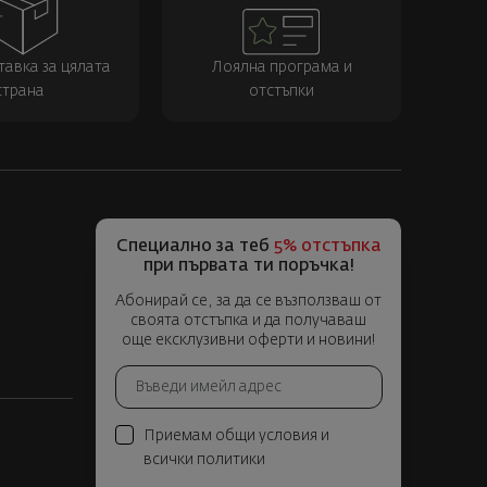
тавка за цялата
Лоялна програма и
страна
отстъпки
Специално за теб
5% отстъпка
при първата ти поръчка!
Абонирай се, за да се възползваш от
своята отстъпка и да получаваш
още ексклузивни оферти и новини!
Приемам общи условия и
всички политики