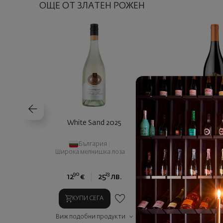
ОЩЕ ОТ ЗЛАТЕН РОЖЕН
White Sand 2025
Мелнишки Сепаж 
2024
България
|
България
|
Широка мелнишка лоза
90
23
73
12
€
25
лв.
12
€
2
КУПИ СЕГА
КУПИ СЕГ
Виж подобни продукти
Виж подобни п