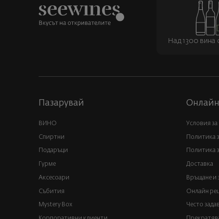
Над 1300 вина о
Пазарувай
Онлайн
ВИНО
Условия за
Спиртни
Политика 
Подаръци
Политика з
Гурме
Доставка
Аксесоари
Връщане и 
Събития
Онлайн реш
Mystery Box
Често зада
Корпоративни клиенти
Прекратява