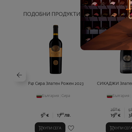
ПОДОБНИ ПРОДУКТИ
- 25%
P41 Сира Златен Рожен 2023
СИКАДЖИ Златен
България
|
Сира
България
|
54
26
€
5
15
90
91
9
€
17
лв.
19
€
3
КУПИ СЕГА
КУПИ СЕГ