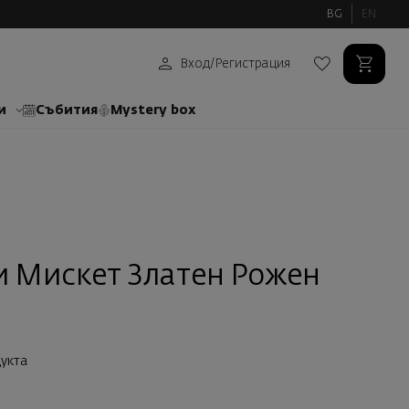
BG
EN
Вход
/
Регистрация
и
Събития
Mystery box
и Мискет Златен Рожен
укта