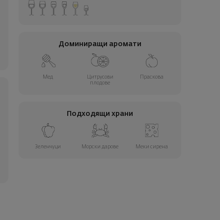
Доминиращи аромати
Мед
Цитрусови
Праскова
плодове
Подходящи храни
Зеленчуци
Морски дарове
Меки сирена