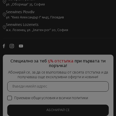
ул. „Оборище“ 35, София
Seewines Plovdiv
ул. "Княз Александър I" №45, Пловдив
Seewines Lozenets
ж.к. Лозенец, ул. „Златен рог“ 20, София
Специално за теб
5% отстъпка
при първата ти
поръчка!
Абонирай се, за да се възползваш от своята отстъпка и да
получаваш още ексклузивни оферти и новини!
Приемам общи условия и всички политики
АБОНИРАЙ СЕ