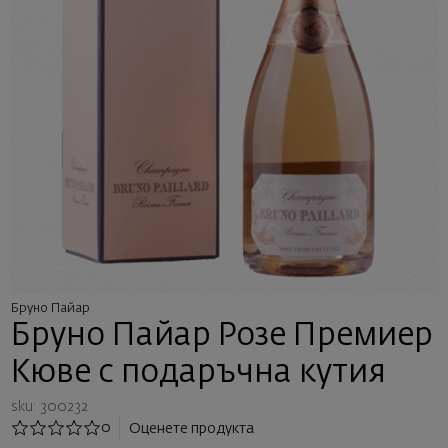
Бруно Пайар
Бруно Пайар Розе Премиер
Кюве с подаръчна кутия
sku: 300232
0
Оценете продукта