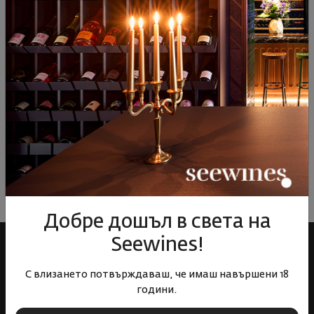
Виж подобни продукти
Виж подобни продукти
Виж под
ОТЗИВИ И ОЦЕНКИ
Все още няма ревюта на този продукт
Напишете първото ревю
ОСТАВЕТЕ ВАШЕТО МНЕНИЕ
Добре дошъл в света на
Seewines!
С влизането потвърждаваш, че имаш навършени 18
години.