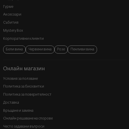
Гурме
Аксесоари
Събития
Mystery Box
Корпоративни клиенти
Бели вина
Червени вина
Розе
Пенливи вина
Онлайн магазин
Условия за ползване
Политика за бисквитки
Политика за поверителност
Доставка
Връщане и замяна
Онлайн решаване на спорове
Често задавани въпроси