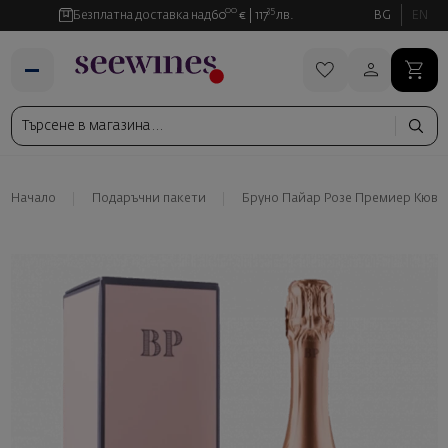
00
35
Безплатна доставка над
60
€
117
лв.
BG
EN
Начало
Подаръчни пакети
Бруно Пайар Розе Премиер Кюве 