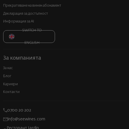
Прекратяване на винен абонамент
Декларация за достъпност
Информация за AI
SWITCH TO
ENGLISH
За компанията
За нас
Блог
Кариери
Контакти
0700 20 202
info@seewines.com
Ресторант Jardin