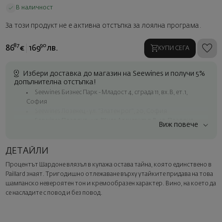
В наличност
За този продукт не е активна отстъпка за лоялна програма.
87
90
86
€
169
лв.
КУПИ СЕГА
Избери доставка до магазин на Seewines и получи 5%
допълнителна отстъпка!
Seewines Бизнес Парк - Младост 4, сграда 11, вх.В, ет.1,
София
Seewines Лозенец - ул. "Златен рог", 20, София
Seewines Пловдив - ул. "Княз Александър I", 45, Пловдив
Виж повече
Безплатна доставка за поръчки над 60 € / 117.35 лв.
Куриер на Seewines до адрес в рамките на град София
ДЕТАЙЛИ
До офисите на Спиди в цялата страна
Процентът Шардоне влязъл в купажа остава тайна, която единствено в
Изненадайте със стил
Paillard знаят. Тригодишно отлежаване върху утайките придава на това
Добавете луксозна подаръчна опаковка и персонализирана
шампанско невероятен тон и кремообразен характер. Вино, на което да
картичка с ваше пожелание. Изберете тази опция в
се насладите с повод и без повод.
следващата стъпка от поръчката.