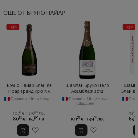
ОЩЕ ОТ БРУНО ПАЙАР
- 25%
- 25%
Бруно Пайар Блан де
Шампан Бруно Паяр
Шампа
Ноар Гранд Крю NV
Асамблаж 2012
Блан де
Франция
|
Пино Ноар
Франция
|
Пино Ноар
Фран
|
Шардоне
37
00
03
107
€
210
лв.
92
53
50
75
01
02
80
€
157
лв.
101
€
199
лв.
69