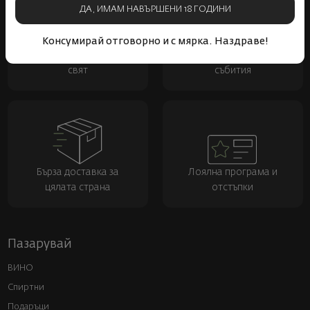
ДА, ИМАМ НАВЪРШЕНИ 18 ГОДИНИ
Консумирай отговорно и с мярка. Наздраве!
Над 1300 вина от цял
Физически магазини и
свят
събития
Бърза доставка за
Лоялна програма и
цялата страна
отстъпки
Пазарувай
ВИНО
Спиртни
Подаръци