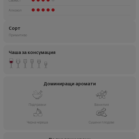
Свежест
Алкохол
Сорт
Примитиво
Чаша за консумация
Доминиращи аромати
Подправки
Ванилия
Черна череша
Сушени плодове