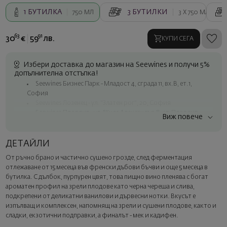
1
БУТИЛКА
3
БУТИЛКИ
750 МЛ
3 X
750 МЛ
63
91
30
€
59
лв.
КУПИ СЕГА
Избери доставка до магазин на Seewines и получи 5%
допълнителна отстъпка!
Seewines Бизнес Парк - Младост 4, сграда 11, вх.В, ет.1,
София
Seewines Лозенец - ул. "Златен рог", 20, София
Seewines Пловдив - ул. "Княз Александър I", 45, Пловдив
Виж повече
Безплатна доставка за поръчки над 60 € / 117.35 лв.
Куриер на Seewines до адрес в рамките на град София
ДЕТАЙЛИ
До офисите на Спиди в цялата страна
От ръчно брано и частично сушено грозде, след ферментация
Изненадайте със стил
отлежаване от 15 месеца във френски дъбови бъчви и още 5 месеца в
Добавете луксозна подаръчна опаковка и персонализирана
бутилка. С дълбок, пурпурен цвят, това пищно вино пленява с богат
картичка с ваше пожелание. Изберете тази опция в
ароматен профил на зрели плодове като черна череша и слива,
следващата стъпка от поръчката.
подкрепени от деликатни ванилови и дървесни нотки. Вкусът е
изпълващ и комплексен, напомнящ на зрели и сушени плодове, както и
сладки, екзотични подправки, а финалът - мек и кадифен.