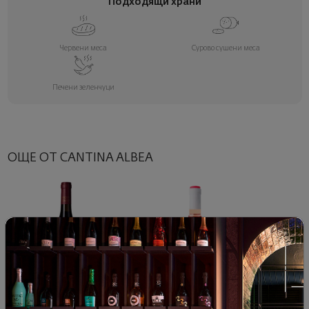
Подходящи храни
Червени меса
Сурово сушени меса
Печени зеленчуци
ОЩЕ ОТ CANTINA ALBEA