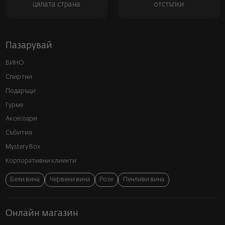
цялата страна
отстъпки
Пазарувай
ВИНО
Спиртни
Подаръци
Гурме
Аксесоари
Събития
Mystery Box
Корпоративни клиенти
Бели вина
Червени вина
Розе
Пенливи вина
Онлайн магазин