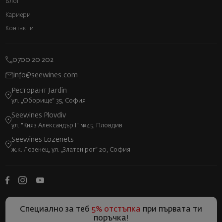
Блог
Кариери
Контакти
0700 20 202
info@seewines.com
Ресторант Jardin
ул. „Оборище“ 35, София
Seewines Plovdiv
ул. "Княз Александър I" №45, Пловдив
Seewines Lozenets
ж.к. Лозенец, ул. „Златен рог“ 20, София
Специално за теб
5% отстъпка
при първата ти
поръчка!