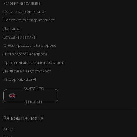
Условия за ползване
Политика за бисквитки
Политика за поверителност
Доставка
Връщане и замяна
Онлайн решаване на спорове
Често задавани въпроси
Прекратяване на винен абонамент
Декларация за достъпност
Информация за AI
SWITCH TO
ENGLISH
За компанията
За нас