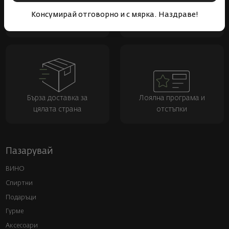
Над 1300 вина от цял
Физически магазини и
Консумирай отговорно и с мярка. Наздраве!
свят
събития
Бърза доставка за
Лоялна програма и
цялата страна
отстъпки
Пазарувай
ВИНО
Спиртни
Подаръци
Гурме
Аксесоари