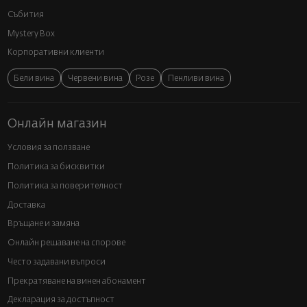
Събития
Mystery Box
Корпоративни клиенти
Бели вина
Червени вина
Розе
Пенливи вина
Онлайн магазин
Условия за ползване
Политика за бисквитки
Политика за поверителност
Доставка
Връщане и замяна
Онлайн решаване на спорове
Често задавани въпроси
Прекратяване на винен абонамент
Декларация за достъпност