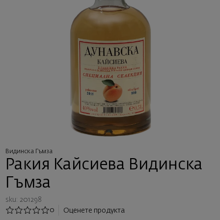
Видинска Гъмза
Ракия Кайсиева Видинска
Гъмза
sku: 201298
0
Оценете продукта