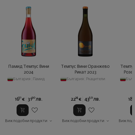
Памид Темпус Вини
Темпус Вини Оранжево
Темпус
2024
Рикат 2023
Розе
България
|
Памид
България
|
Ркацители
Бълг
31
90
24
50
8
16
€
31
лв.
22
€
43
лв.
18
Виж подобни продукти
Виж подобни продукти
Виж под