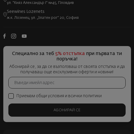
ул. "Княз Александър I" №45, Пловдив
Seewines Lozenets
ж.к. Лозенец, ул. „Златен рог“ 20, София
Специално за теб
5% отстъпка
при първата ти
поръчка!
Абонирай се, за да се възползваш от своята отстъпка и да
получаваш още ексклузивни оферти и новини!
Приемам общи условия и всички политики
АБОНИРАЙ СЕ