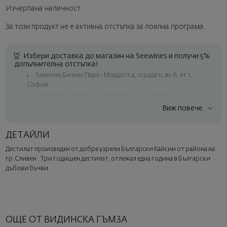
Изчерпана наличност
За този продукт не е активна отстъпка за лоялна програма.
Избери доставка до магазин на Seewines и получи 5%
допълнителна отстъпка!
Seewines Бизнес Парк - Младост 4, сграда 11, вх.В, ет.1,
София
Seewines Лозенец - ул. "Златен рог", 20, София
Seewines Пловдив - ул. "Княз Александър I", 45, Пловдив
Виж повече
Безплатна доставка за поръчки над 60 € / 117.35 лв.
Куриер на Seewines до адрес в рамките на град София
ДЕТАЙЛИ
До офисите на Спиди в цялата страна
Дестилат произведен от добре узрели Български Кайсии от района на
Изненадайте със стил
гр.Сливен . Три годишен дестилат, отлежал една година в Български
Добавете луксозна подаръчна опаковка и персонализирана
дъбови бъчви
картичка с ваше пожелание. Изберете тази опция в
следващата стъпка от поръчката.
ОЩЕ ОТ ВИДИНСКА ГЪМЗА