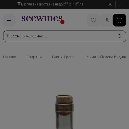
00
35
Безплатна доставка над
60
€
117
лв.
BG
EN
Начало
Спиртни
Ракия. Грапа.
Ракия Кайсиева Видинск