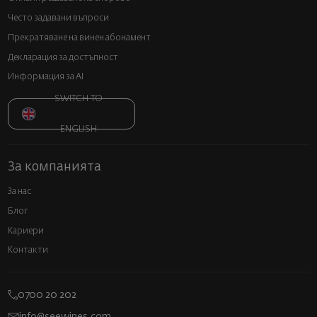
Често задавани въпроси
Прекратяване на винен абонамент
Декларация за достъпност
Информация за AI
SWITCH TO
ENGLISH
За компанията
За нас
Блог
Кариери
Контакти
0700 20 202