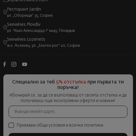
info@seewines.com
Ресторант Jardin
ул. „Оборище“ 35, София
Seewines Plovdiv
ул. "Княз Александър I" №45, Пловдив
Seewines Lozenets
ж.к. Лозенец, ул. „Златен рог“ 20, София
Специално за теб
5% отстъпка
при първата ти
поръчка!
Абонирай се, за да се възползваш от своята отстъпка и да
получаваш още ексклузивни оферти и новини!
Приемам общи условия и всички политики