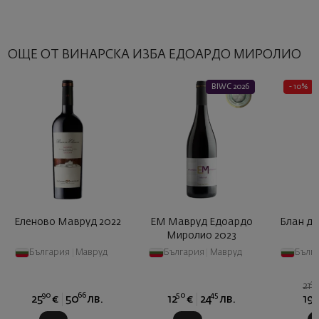
ОЩЕ ОТ ВИНАРСКА ИЗБА ЕДОАРДО МИРОЛИО
BIWC 2026
- 10%
Еленово Мавруд 2022
ЕМ Мавруд Едоардо
Блан де
Миролио 2023
България
|
Мавруд
България
|
Мавруд
Бълг
42
21
90
66
50
45
2
25
€
50
лв.
12
€
24
лв.
19