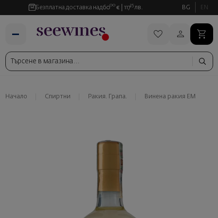
00
35
Безплатна доставка над
60
€
117
лв.
BG
EN
Начало
Спиртни
Ракия. Грапа.
Винена ракия ЕМ