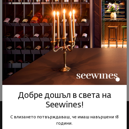
28
€
56
лв.
25
€
48
лв.
39
Виж подобни продукти
Виж подобни продукти
Виж под
ОТЗИВИ И ОЦЕНКИ
Все още няма ревюта на този продукт
Напишете първото ревю
ОСТАВЕТЕ ВАШЕТО МНЕНИЕ
Добре дошъл в света на
Seewines!
С влизането потвърждаваш, че имаш навършени 18
години.