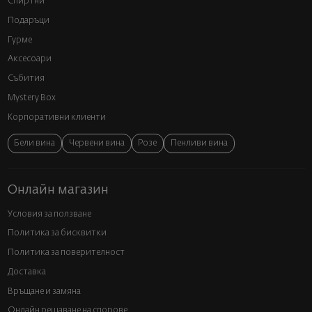
Спиртни
Подаръци
Гурме
Аксесоари
Събития
Mystery Box
Корпоративни клиенти
Бели вина
Червени вина
Розе
Пенливи вина
Онлайн магазин
Условия за ползване
Политика за бисквитки
Политика за поверителност
Доставка
Връщане и замяна
Онлайн решаване на спорове