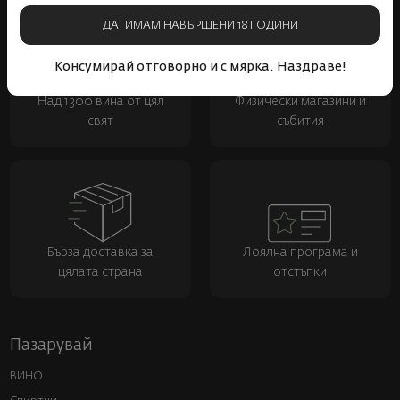
ДА, ИМАМ НАВЪРШЕНИ 18 ГОДИНИ
Консумирай отговорно и с мярка. Наздраве!
Над 1300 вина от цял
Физически магазини и
свят
събития
Бърза доставка за
Лоялна програма и
цялата страна
отстъпки
Пазарувай
ВИНО