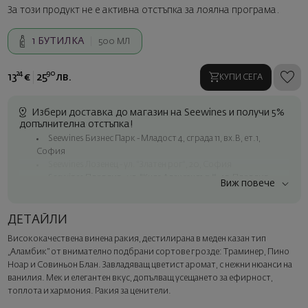
За този продукт не е активна отстъпка за лоялна програма.
1
БУТИЛКА
500 МЛ
24
90
13
€
25
лв.
КУПИ СЕГА
Избери доставка до магазин на Seewines и получи 5%
допълнителна отстъпка!
Seewines Бизнес Парк - Младост 4, сграда 11, вх.В, ет.1,
София
Seewines Лозенец - ул. "Златен рог", 20, София
Seewines Пловдив - ул. "Княз Александър I", 45, Пловдив
Виж повече
Безплатна доставка за поръчки над 60 € / 117.35 лв.
Куриер на Seewines до адрес в рамките на град София
ДЕТАЙЛИ
До офисите на Спиди в цялата страна
Висококачествена винена ракия, дестилирана в меден казан тип
Изненадайте със стил
„Аламбик” от внимателно подбрани сортове грозде: Траминер, Пино
Добавете луксозна подаръчна опаковка и персонализирана
Ноар и Совиньон Блан. Завладяващ цветист аромат, с нежни нюанси на
картичка с ваше пожелание. Изберете тази опция в
ванилия. Мек и елегантен вкус, допълващ усещането за ефирност,
следващата стъпка от поръчката.
топлота и хармония. Ракия за ценители.