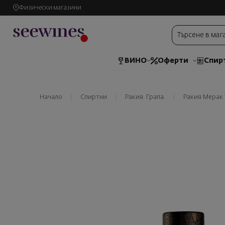
Физически магазини
ВИНО
Оферти
Спир
Начало
Спиртни
Ракия. Грапа.
Ракия Мерак 