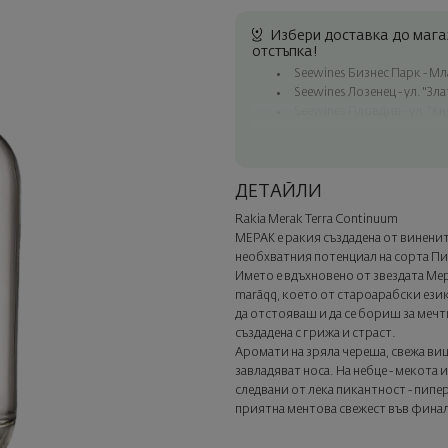
Избери доставка до магаз
отстъпка!
Seewines Бизнес Парк - Млад
Seewines Лозенец - ул. "Зл
Seewines Пловдив - ул. "Кн
Безплатна доставка за пор
Куриер на Seewines до адр
До офисите на Спиди в ця
ДЕТАЙЛИ
Изненадайте със стил
Rakia Merak Terra Continuum
Добавете луксозна подаръчн
МЕРАК е ракия създадена от виненит
Изберете тази опция в следв
необхватния потенциал на сорта Пи
Името е вдъхновено от звездата Мер
marāqq, което от староарабски ези
да отстояваш и да се бориш за мечти
създадена с грижа и страст.
Аромати на зряла череша, свежа ви
завладяват носа. На небце - мекота 
следвани от лека пикантност - пипе
приятна ментова свежест във финал