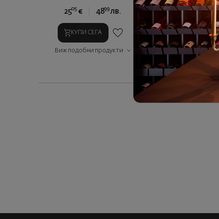
05
99
90
25
€
48
лв.
39
€
7
КУПИ СЕГА
КУПИ СЕГ
Виж подобни продукти
Виж подобни п