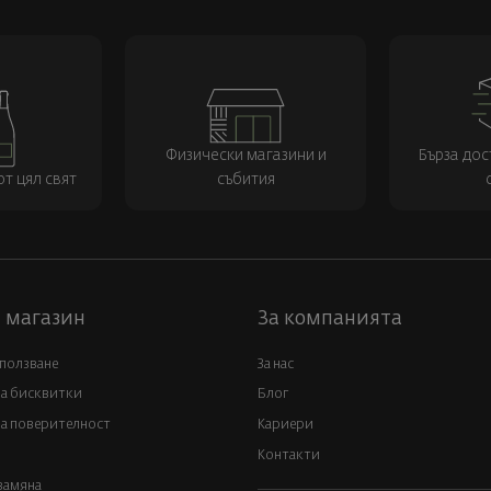
Физически магазини и
Бърза дос
т цял свят
събития
 магазин
За компанията
 ползване
За нас
за бисквитки
Блог
а поверителност
Кариери
Контакти
замяна