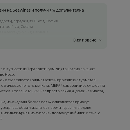
ин на Seewines и получи 5% допълнителна
ост 4, сграда 11, вх.В, ет.1, София
атен рог", 20, София
яз Александър I", 45, Пловдив
Виж повече
ъчки над 60 € / 117.35 лв.
ес в рамките на град София
лата страна
а опаковка и персонализирана картичка с ваше пожелание.
е ентусиасти на Тера Континуум, чиято цел е да покажат
ащата стъпка от поръчката.
но Ноар.
ак в съзвездието Голяма Мечка и произлиза от думата al-
к означава лоното на мечката. МЕРАК символизира смелостта
те си. Ето защо МЕРАК не е просто ракия, а „вода“ на живота,
шна, изненадващ билков полъх с евкалиптов привкус
и усещане за обем и масленост, зрели червени плодове,
р и джинджифил и дълъг сочен послевкус на билки и сено, с
а.