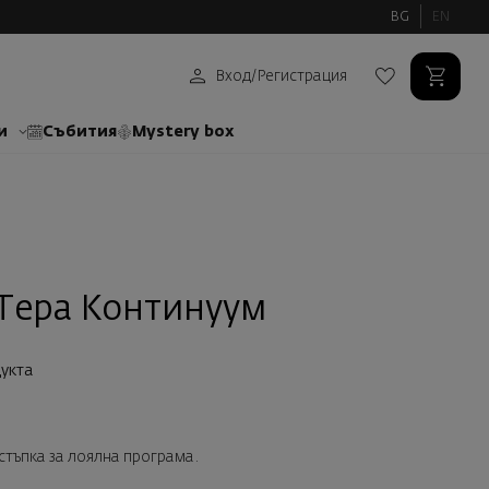
BG
EN
Вход
/
Регистрация
и
Събития
Mystery box
Тера Континуум
укта
тстъпка за лоялна програма.