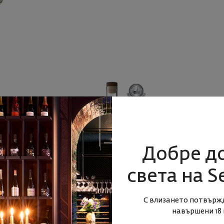
Добре д
света на S
 Кътина
Ракия Аркана 42%
Ракия
С влизането потвърж
навършени 18 