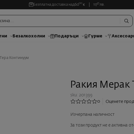
00
35
Безплатна доставка над
60
€
117
лв.
тни
Безалкохолни
Подаръци
Гурме
Аксесоар
Тера Континуум
Ракия Мерак 
sku: 201399
0
Оценете прод
Изчерпана наличност
За този продукт не е активна о