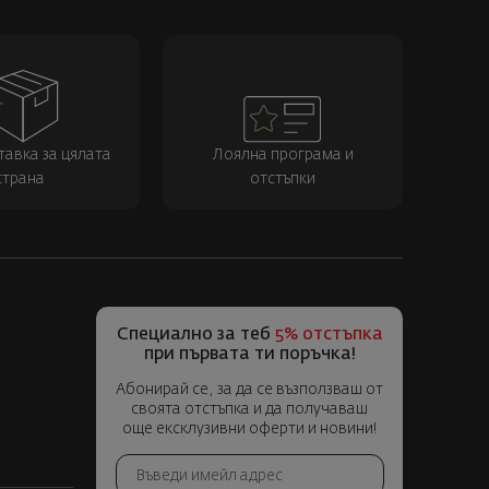
тавка за цялата
Лоялна програма и
страна
отстъпки
Специално за теб
5% отстъпка
при първата ти поръчка!
Абонирай се, за да се възползваш от
своята отстъпка и да получаваш
още ексклузивни оферти и новини!