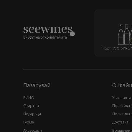
Над 1300 вина о
Пазарувай
Онлайн
ВИНО
Условия за
Спиртни
Политика 
Подаръци
Политика з
Гурме
Доставка
Аксесоари
Връщане и 