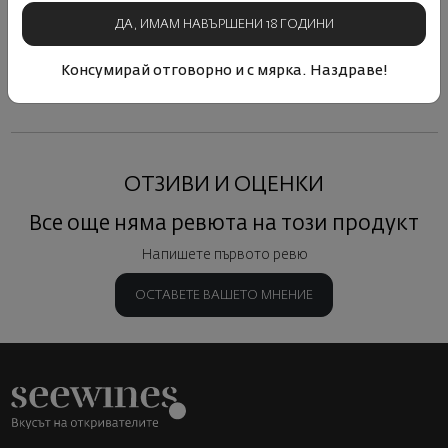
ДА, ИМАМ НАВЪРШЕНИ 18 ГОДИНИ
Виж подобни продукти
Виж подобни продукти
Виж под
Консумирай отговорно и с мярка. Наздраве!
ОТЗИВИ И ОЦЕНКИ
Все още няма ревюта на този продукт
Напишете първото ревю
ОСТАВЕТЕ ВАШЕТО МНЕНИЕ