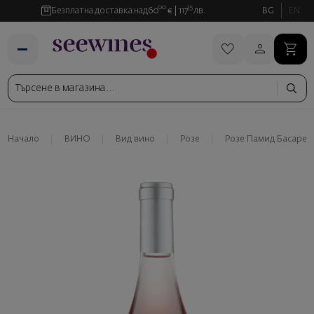
00
35
Безплатна доставка над
60
€
117
лв.
BG
EN
Начало
ВИНО
Вид вино
Розе
Розе Памид Басареа