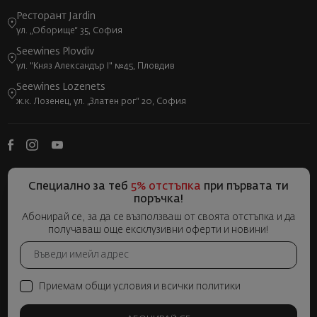
Ресторант Jardin
ул. „Оборище“ 35, София
Seewines Plovdiv
ул. "Княз Александър I" №45, Пловдив
Seewines Lozenets
ж.к. Лозенец, ул. „Златен рог“ 20, София
Специално за теб
5% отстъпка
при първата ти
поръчка!
Абонирай се, за да се възползваш от своята отстъпка и да
получаваш още ексклузивни оферти и новини!
Приемам общи условия и всички политики