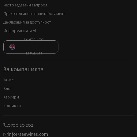
Често задавани въпроси
Прекратяване на винен абонамент
Декларация за достъпност
Информация за AI
SWITCH TO
ENGLISH
За компанията
За нас
Блог
Кариери
Контакти
0700 20 202
info@seewines.com