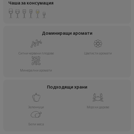
Чаша за консумация
Доминиращи аромати
Ситни червени плодове
Цветисти аромати
Минерални аромати
Подходящи храни
Зеленчуци
Морски дарове
Бели меса