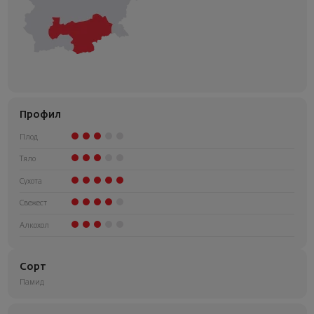
Профил
Плод
Тяло
Сухота
Свежест
Алкохол
Сорт
Памид