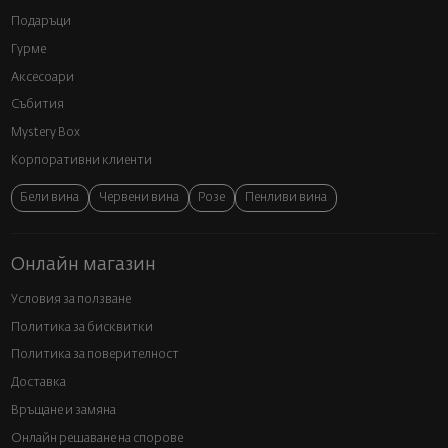
Подаръци
Гурме
Аксесоари
Събития
Mystery Box
Корпоративни клиенти
Бели вина
Червени вина
Розе
Пенливи вина
Онлайн магазин
Условия за ползване
Политика за бисквитки
Политика за поверителност
Доставка
Връщане и замяна
Онлайн решаване на спорове