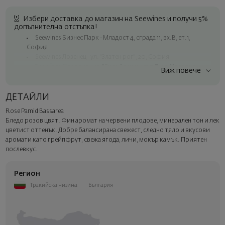
Избери доставка до магазин на Seewines и получи 5%
допълнителна отстъпка!
Seewines Бизнес Парк - Младост 4, сграда 11, вх.В, ет.1,
София
Seewines Лозенец - ул. "Златен рог", 20, София
Seewines Пловдив - ул. "Княз Александър I", 45, Пловдив
Виж повече
Безплатна доставка за поръчки над 60 € / 117.35 лв.
Куриер на Seewines до адрес в рамките на град София
ДЕТАЙЛИ
До офисите на Спиди в цялата страна
Rose Pamid Bassarea
Изненадайте със стил
Бледо розов цвят. Фин аромат на червени плодове, минерален тон и лек
Добавете луксозна подаръчна опаковка и персонализирана
цветист оттенък. Добре балансирана свежест, следно тяло и вкусови
картичка с ваше пожелание. Изберете тази опция в
аромати като грейпфрут, свежа ягода, личи, мокър камък. Приятен
следващата стъпка от поръчката.
послевкус.
Регион
Тракийска низина
България