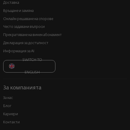
Доставка
Връщане и замяна
Онлайн решаване на спорове
Често задавани въпроси
Прекратяване на винен абонамент
Декларация за достъпност
Информация за AI
SWITCH TO
ENGLISH
За компанията
За нас
Блог
Кариери
Контакти