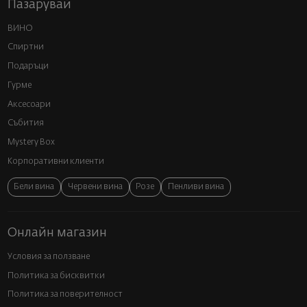
Пазарувай
ВИНО
Спиртни
Подаръци
Гурме
Аксесоари
Събития
Mystery Box
Корпоративни клиенти
Бели вина
Червени вина
Розе
Пенливи вина
Онлайн магазин
Условия за ползване
Политика за бисквитки
Политика за поверителност