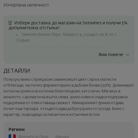
Изчерпана наличност
Избери доставка до магазин на Seewines и получи 5%
допълнителна отстъпка!
Seewines Бизнес Парк - Младост 4, сграда 11, вх.В, ет.1,
София
Seewines Лозенец - ул. "Златен рог", 20, София
Seewines Пловдив - ул. "Княз Александър I", 45, Пловдив
Виж повече
Безплатна доставка за поръчки над 60 € / 117.35 лв.
Куриер на Seewines до адрес в рамките на град София
ДЕТАЙЛИ
До офисите на Спиди в цялата страна
Полусухо вино с прекрасен сламеножълт цвят с ярки златисти
Изненадайте със стил
отблясъци, частично ферментирало в дъбови бъчви (20%). Доминират
Добавете луксозна подаръчна опаковка и персонализирана
нотки на зрели и екзотични бели плодове, като личи. Мек вкус в
картичка с ваше пожелание. Изберете тази опция в
началото, с аромати на жълта слива, зряло киви и сладки подправки,
следващата стъпка от поръчката.
подкрепени от олекотяваща свежест. Минералният финал отдава
почит към тероара. откъдето идва добре узрялото грозде. Вино с
характер, подходящо за пикантни и изтънчени ястия.
Регион
Долината на Лоара
Франция