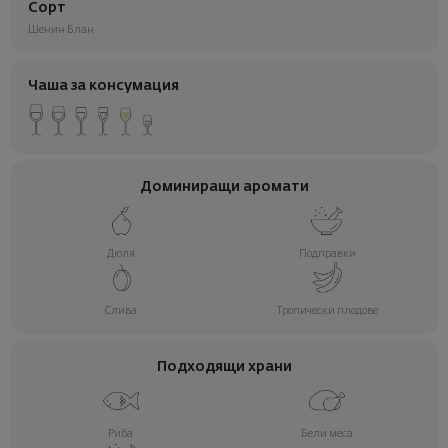
Сорт
Шенин Блан
Чаша за консумация
Доминиращи аромати
Дюля
Подправки
Слива
Тропически плодове
Подходящи храни
Риба
Бели меса