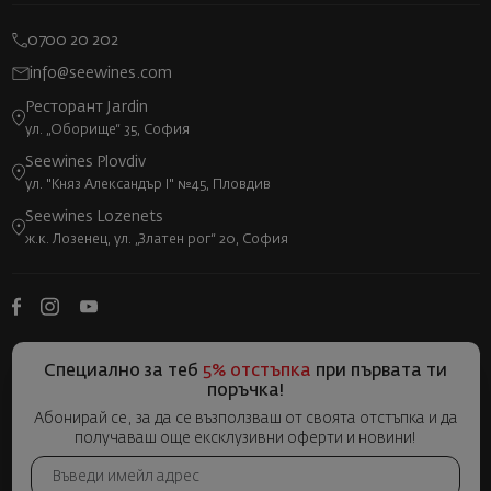
0700 20 202
info@seewines.com
Ресторант Jardin
ул. „Оборище“ 35, София
Seewines Plovdiv
ул. "Княз Александър I" №45, Пловдив
Seewines Lozenets
ж.к. Лозенец, ул. „Златен рог“ 20, София
Специално за теб
5% отстъпка
при първата ти
поръчка!
Абонирай се, за да се възползваш от своята отстъпка и да
получаваш още ексклузивни оферти и новини!