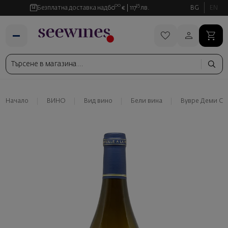
00
35
Безплатна доставка над
60
€
117
лв.
BG
EN
Начало
ВИНО
Вид вино
Бели вина
Вувре Деми Сек