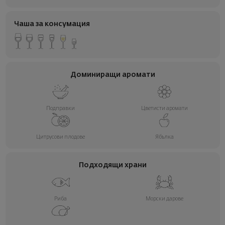
Чаша за консумация
Доминиращи аромати
Подправки
Цветисти аромати
Цитрусови плодове
Ябълка
Подходящи храни
Риба
Морски дарове