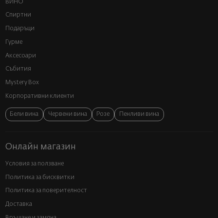
ВИНО
Спиртни
Подаръци
Гурме
Аксесоари
Събития
Mystery Box
Корпоративни клиенти
Бели вина
Червени вина
Розе
Пенливи вина
Онлайн магазин
Условия за ползване
Политика за бисквитки
Политика за поверителност
Доставка
Връщане и замяна