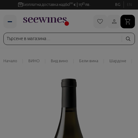
00
35
Безплатна доставка над
60
€
117
лв.
BG
EN
Начало
ВИНО
Вид вино
Бели вина
Шардоне