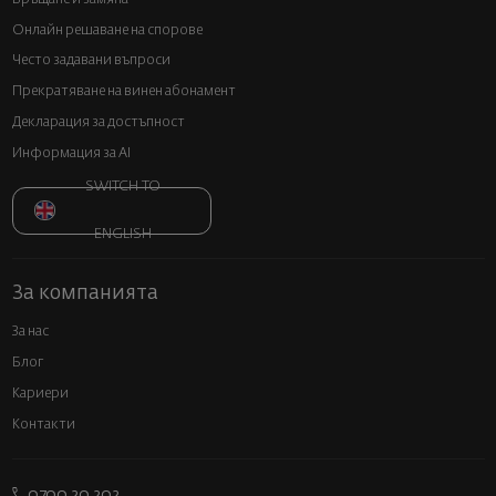
Онлайн решаване на спорове
Често задавани въпроси
Прекратяване на винен абонамент
Декларация за достъпност
Информация за AI
SWITCH TO
ENGLISH
За компанията
За нас
Блог
Кариери
Контакти
0700 20 202