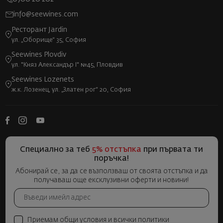
info@seewines.com
Ресторант Jardin
ул. „Оборище“ 35, София
Seewines Plovdiv
ул. "Княз Александър I" №45, Пловдив
Seewines Lozenets
ж.к. Лозенец, ул. „Златен рог“ 20, София
Специално за теб
5% отстъпка
при първата ти
поръчка!
Абонирай се, за да се възползваш от своята отстъпка и да
получаваш още ексклузивни оферти и новини!
Приемам общи условия и всички политики