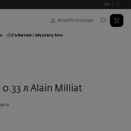
BG
EN
Вход
/
Регистрация
и
Събития
Mystery box
0.33 л Alain Milliat
укта