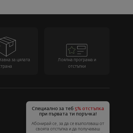
тавка за цялата
Лоялна програма и
страна
отстъпки
Специално за теб
5% отстъпка
при първата ти поръчка!
Абонирай се, за да се възползваш от
своята отстъпка и да получаваш