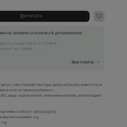
КУПИ СЕГА
ин на Seewines и получи 5% допълнителна
ост 4, сграда 11, вх.В, ет.1, София
атен рог", 20, София
яз Александър I", 45, Пловдив
Виж повече
ъчки над 60 € / 117.35 лв.
ес в рамките на град София
лата страна
eron, с леко пулпава текстура, ще ви съблазни с живостта си,
а опаковка и персонализирана картичка с ваше пожелание.
вата си естествена киселинност.
ащата стъпка от поръчката.
46%), захар, подкиселител: лимонена киселина, антиоксидант:
ергийна стойност: 58 kcal (245 kJ);
 мастни киселини: 0 g;
11 g;