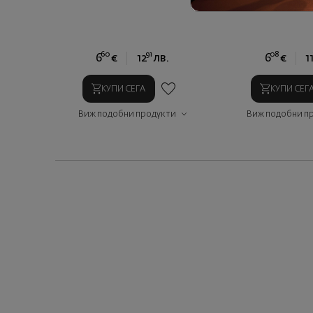
60
91
08
6
€
12
лв.
6
€
1
КУПИ СЕГА
КУПИ СЕГ
Виж подобни продукти
Виж подобни п