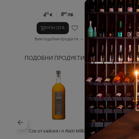
55
90
33
4
€
8
лв.
17
€
3
КУПИ СЕГА
КУПИ СЕГ
Виж подобни продукти
Виж подобни п
ПОДОБНИ ПРОДУКТИ
Сок от кайсия 1 л Alain Milliat
Сок от грозде С
0.33 л Alain