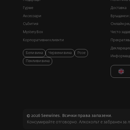
Гурме
Доставка
Аксесоари
Връщане и 
Събития
Онлайн реш
Mystery Box
Често зада
Корпоративни клиенти
Прекратява
Декларация
Бели вина
Червени вина
Розе
Информация
Пенливи вина
© 2026 Seewines. Всички права запазени.
Консумирайте отговорно. Алкохолът е забранен за л