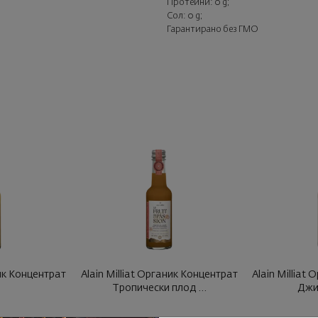
Протеини: 0 g;
Сол: 0 g;
Гарантирано без ГМО
ник Концентрат
Alain Milliat Органик Концентрат
Alain Milliat
Тропически плод ...
Джи