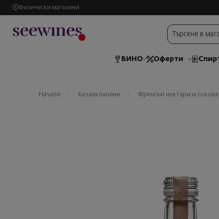
Физически магазини
ВИНО
Оферти
Спир
Начало
Безалкохолни
Френски нектари и сокове A