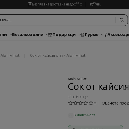
00
35
Безплатна доставка над
60
€
117
лв.
тни
Безалкохолни
Подаръци
Гурме
Аксесоар
lain Milliat
Сок от кайсия 0.33 л Alain Milliat
Alain Milliat
Сок от кайсия 
sku: 601132
0
Оценете прод
В наличност