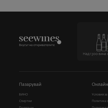
Над 1300 вина о
Пазарувай
Онлайн
ВИНО
Условия за
Спиртни
Политика 
Подаръци
Политика з