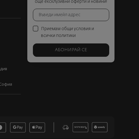
още ексклузивни оферти и новини!
Приемам общи условия и
всички политики
АБОНИРАЙ СЕ
вдив
, София