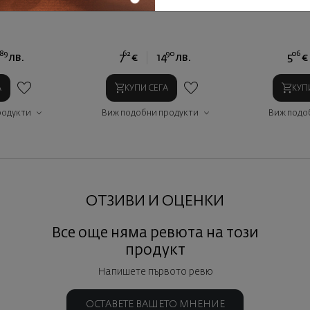
89
62
90
06
1
лв.
7
€
14
лв.
5
€
А
КУПИ СЕГА
КУП
родукти
Виж подобни продукти
Виж подо
ОТЗИВИ И ОЦЕНКИ
Все още няма ревюта на този
продукт
Напишете първото ревю
ОСТАВЕТЕ ВАШЕТО МНЕНИЕ