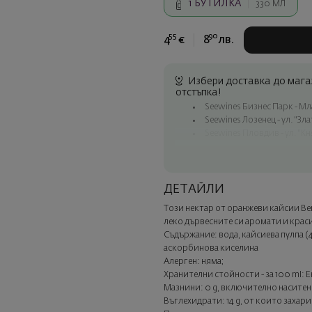
1
БУТИЛКА
330 МЛ
55
90
4
€
8
лв.
Избери доставка до магаз
отстъпка!
Seewines Бизнес Парк - Млад
Seewines Лозенец - ул. "Зл
Seewines Пловдив - ул. "Кн
Безплатна доставка за пор
Куриер на Seewines до адр
До офисите на Спиди в ця
ДЕТАЙЛИ
Изненадайте със стил
Този нектар от оранжеви кайсии Berg
Добавете луксозна подаръчн
леко дървесните си аромати и краси
Изберете тази опция в следв
Съдържание: вода, кайсиева пулпа (
аскорбинова киселина
Алерген: няма;
Хранителни стойности - за 100 ml: Ен
Мазнини: 0 g, включително наситени
Въглехидрати: 14 g, от които захари: 