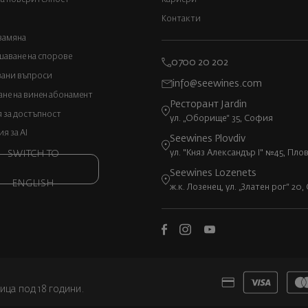
Контакти
замяна
аване на спорове
0700 20 202
вани въпроси
info@seewines.com
не на винен абонамент
Ресторант Jardin
 за достъпност
ул. „Оборище“ 35, София
 за AI
Seewines Plovdiv
ул. "Княз Александър I" №45, Пло
SWITCH TO
Seewines Lozenets
ENGLISH
ж.к. Лозенец, ул. „Златен рог“ 20
ица под 18 години.