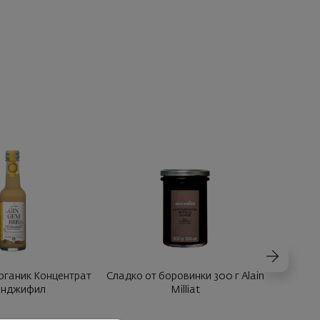
 Органик Концентрат
Сладко от боровинки 300 г Alain
Сладко 
нджифил
Milliat