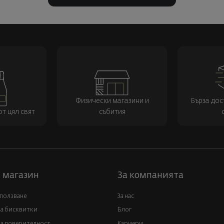
Физически магазини и
Бърза дос
т цял свят
събития
 магазин
За компанията
 ползване
За нас
за бисквитки
Блог
а поверителност
Кариери