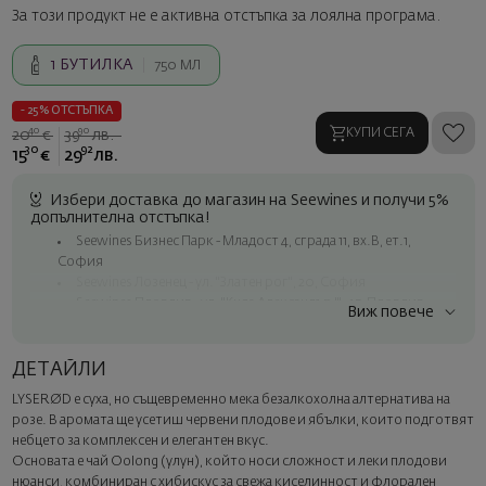
За този продукт не е активна отстъпка за лоялна програма.
1
БУТИЛКА
750 МЛ
- 25% ОТСТЪПКА
40
90
КУПИ СЕГА
20
€
39
лв.
30
92
15
€
29
лв.
Избери доставка до магазин на Seewines и получи 5%
допълнителна отстъпка!
Seewines Бизнес Парк - Младост 4, сграда 11, вх.В, ет.1,
София
Seewines Лозенец - ул. "Златен рог", 20, София
Seewines Пловдив - ул. "Княз Александър I", 45, Пловдив
Виж повече
Безплатна доставка за поръчки над 60 € / 117.35 лв.
Куриер на Seewines до адрес в рамките на град София
ДЕТАЙЛИ
До офисите на Спиди в цялата страна
LYSERØD е суха, но същевременно мека безалкохолна алтернатива на
Изненадайте със стил
розе. В аромата ще усетиш червени плодове и ябълки, които подготвят
Добавете луксозна подаръчна опаковка и персонализирана
небцето за комплексен и елегантен вкус.
картичка с ваше пожелание. Изберете тази опция в
Основата е чай Oolong (улун), който носи сложност и леки плодови
следващата стъпка от поръчката.
нюанси, комбиниран с хибискус за свежа киселинност и флорален