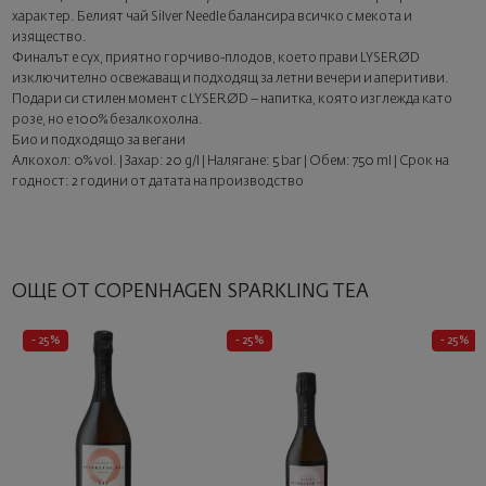
характер. Белият чай Silver Needle балансира всичко с мекота и
изящество.
Финалът е сух, приятно горчиво-плодов, което прави LYSERØD
изключително освежаващ и подходящ за летни вечери и аперитиви.
Подари си стилен момент с LYSERØD – напитка, която изглежда като
розе, но е 100% безалкохолна.
Био и подходящо за вегани
Алкохол: 0% vol. | Захар: 20 g/l | Налягане: 5 bar | Обем: 750 ml | Срок на
годност: 2 години от датата на производство
ОЩЕ ОТ COPENHAGEN SPARKLING TEA
- 25%
- 25%
- 25%