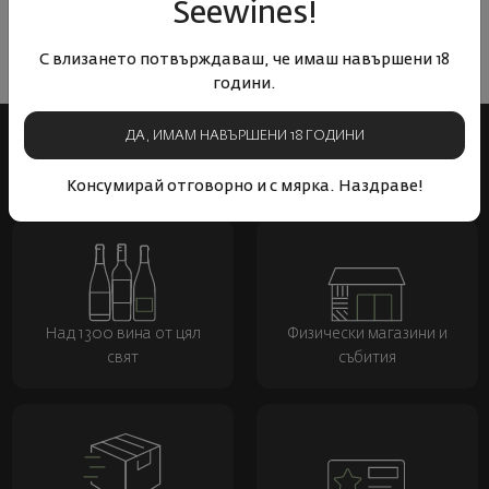
Seewines!
Напишете първото ревю
ОСТАВЕТЕ ВАШЕТО МНЕНИЕ
С влизането потвърждаваш, че имаш навършени 18
години.
ДА, ИМАМ НАВЪРШЕНИ 18 ГОДИНИ
Консумирай отговорно и с мярка. Наздраве!
Над 1300 вина от цял
Физически магазини и
свят
събития