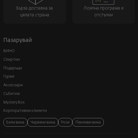
Бърза доставка за
Лоялна програма и
цялата страна
отстъпки
Пазарувай
ВИНО
Спиртни
Подаръци
Гурме
Аксесоари
Събития
Mystery Box
Корпоративни клиенти
Бели вина
Червени вина
Розе
Пенливи вина