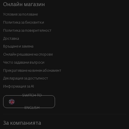
Онлайн магазин
Условия за ползване
Политика за бисквитки
Политика за поверителност
Доставка
Връщане и замяна
Онлайн решаване на спорове
Често задавани въпроси
Прекратяване на винен абонамент
Декларация за достъпност
Информация за AI
SWITCH TO
ENGLISH
За компанията