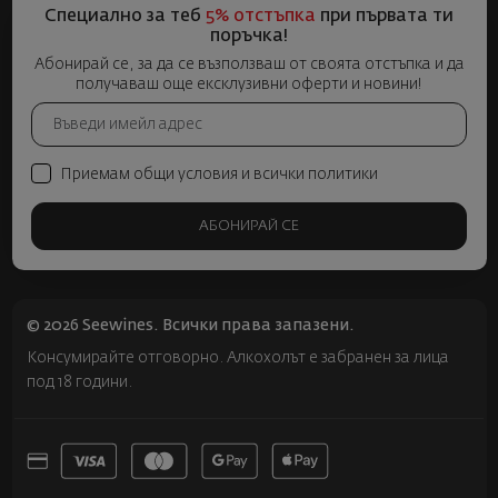
Специално за теб
5% отстъпка
при първата ти
поръчка!
Абонирай се, за да се възползваш от своята отстъпка и да
получаваш още ексклузивни оферти и новини!
Приемам общи условия и всички политики
АБОНИРАЙ СЕ
© 2026 Seewines. Всички права запазени.
Консумирайте отговорно. Алкохолът е забранен за лица
под 18 години.