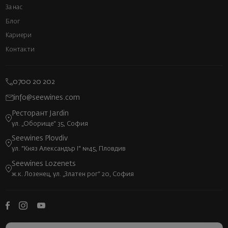
За нас
Блог
Кариери
Контакти
0700 20 202
info@seewines.com
Ресторант Jardin
ул. „Оборище“ 35, София
Seewines Plovdiv
ул. "Княз Александър I" №45, Пловдив
Seewines Lozenets
ж.к. Лозенец, ул. „Златен рог“ 20, София