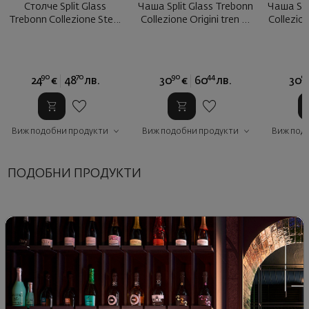
Столче Split Glass
Чаша Split Glass Trebonn
Чаша Spl
Trebonn Collezione Stem
Collezione Origini tren ...
Collezion
черно ...
90
70
90
44
9
24
€
48
лв.
30
€
60
лв.
30
Виж подобни продукти
Виж подобни продукти
Виж под
ПОДОБНИ ПРОДУКТИ