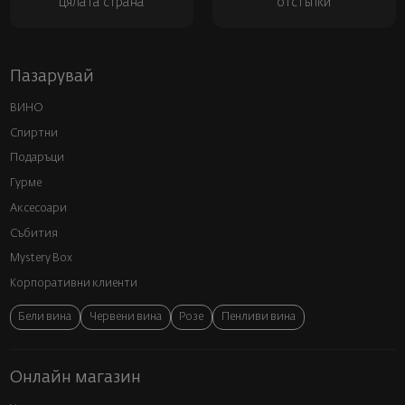
цялата страна
отстъпки
Пазарувай
ВИНО
Спиртни
Подаръци
Гурме
Аксесоари
Събития
Mystery Box
Корпоративни клиенти
Бели вина
Червени вина
Розе
Пенливи вина
Онлайн магазин