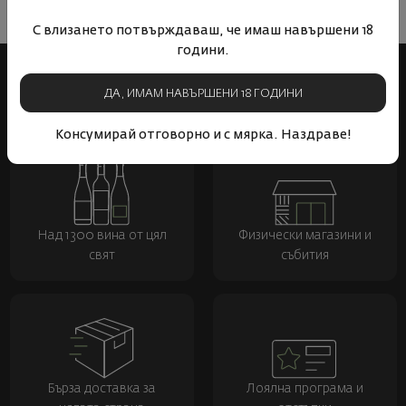
ОСТАВЕТЕ ВАШЕТО МНЕНИЕ
С влизането потвърждаваш, че имаш навършени 18
години.
ДА, ИМАМ НАВЪРШЕНИ 18 ГОДИНИ
Консумирай отговорно и с мярка. Наздраве!
Над 1300 вина от цял
Физически магазини и
свят
събития
Бърза доставка за
Лоялна програма и