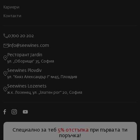
Кариери
Контакти
0700 20 202
info@seewines.com
Ресторант Jardin
ул. „Оборище“ 35, София
Seewines Plovdiv
ул. "Княз Александър I" №45, Пловдив
Seewines Lozenets
ж.к. Лозенец, ул. „Златен рог“ 20, София
Специално за теб
5% отстъпка
при първата ти
поръчка!