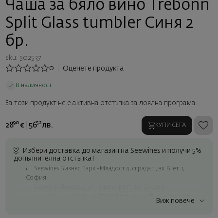
Чаша за бяло вино Trebonn
Split Glass tumbler Синя 2
бр.
sku: 502537
0
Оценете продукта
В наличност
За този продукт не е активна отстъпка за лоялна програма.
90
52
28
€
56
лв.
КУПИ СЕГА
Избери доставка до магазин на Seewines и получи 5%
допълнителна отстъпка!
Seewines Бизнес Парк - Младост 4, сграда 11, вх.В, ет.1,
София
Seewines Лозенец - ул. "Златен рог", 20, София
Seewines Пловдив - ул. "Княз Александър I", 45, Пловдив
Виж повече
Безплатна доставка за поръчки над 60 € / 117.35 лв.