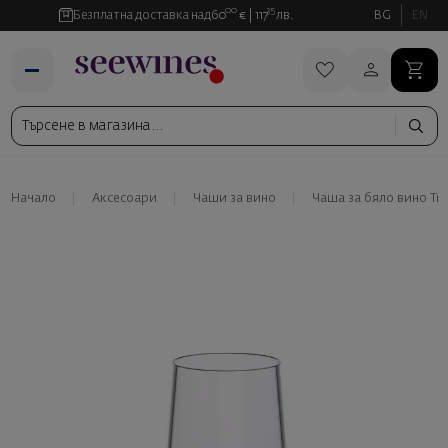
00
35
Безплатна доставка над
60
€
117
лв.
BG
EN
Начало
Аксесоари
Чаши за вино
Чаша за бяло вино Treb