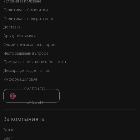
Условия за ползване
Политика за бисквитки
Политика за поверителност
Доставка
Връщане и замяна
Онлайн решаване на спорове
Често задавани въпроси
Прекратяване на винен абонамент
Декларация за достъпност
Информация за AI
SWITCH TO
ENGLISH
За компанията
За нас
Блог