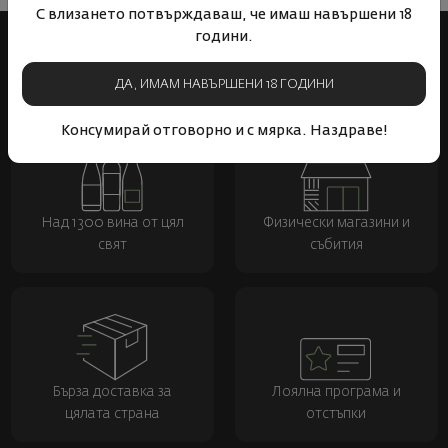
С влизането потвърждаваш, че имаш навършени 18
години.
ДА, ИМАМ НАВЪРШЕНИ 18 ГОДИНИ
Консумирай отговорно и с мярка. Наздраве!
Над 1300 вина от цял
Физически магазини и
свят
събития
Бърза доставка за
Лоялна програма и
цялата страна
отстъпки