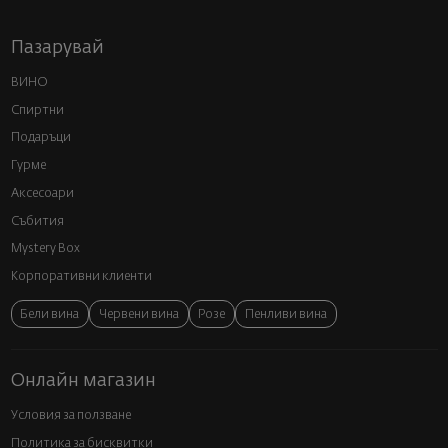
Пазарувай
ВИНО
Спиртни
Подаръци
Гурме
Аксесоари
Събития
Mystery Box
Корпоративни клиенти
Бели вина
Червени вина
Розе
Пенливи вина
Онлайн магазин
Условия за ползване
Политика за бисквитки