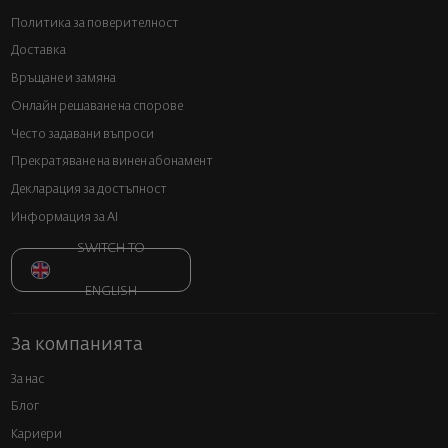
Политика за поверителност
Доставка
Връщане и замяна
Онлайн решаване на спорове
Често задавани въпроси
Прекратяване на винен абонамент
Декларация за достъпност
Информация за AI
SWITCH TO
ENGLISH
За компанията
За нас
Блог
Кариери