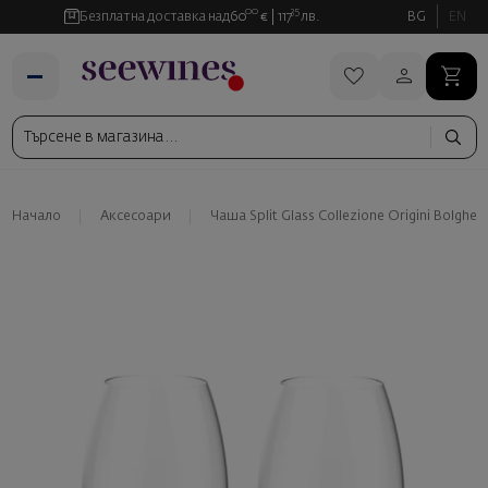
00
35
Безплатна доставка над
60
€
117
лв.
BG
EN
Начало
Аксесоари
Чаша Split Glass Collezione Origini Bolgheri