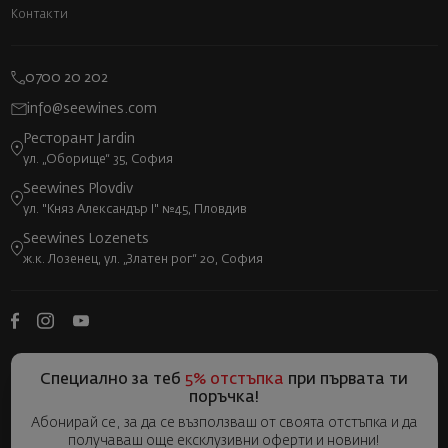
Контакти
0700 20 202
info@seewines.com
Ресторант Jardin
ул. „Оборище“ 35, София
Seewines Plovdiv
ул. "Княз Александър I" №45, Пловдив
Seewines Lozenets
ж.к. Лозенец, ул. „Златен рог“ 20, София
Специално за теб
5% отстъпка
при първата ти
поръчка!
Абонирай се, за да се възползваш от своята отстъпка и да
получаваш още ексклузивни оферти и новини!