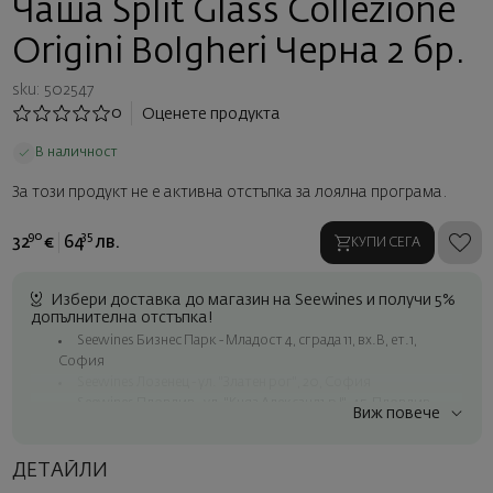
Чаша Split Glass Collezione
Origini Bolgheri Черна 2 бр.
sku: 502547
0
Оценете продукта
В наличност
За този продукт не е активна отстъпка за лоялна програма.
90
35
32
€
64
лв.
КУПИ СЕГА
Избери доставка до магазин на Seewines и получи 5%
допълнителна отстъпка!
Seewines Бизнес Парк - Младост 4, сграда 11, вх.В, ет.1,
София
Seewines Лозенец - ул. "Златен рог", 20, София
Seewines Пловдив - ул. "Княз Александър I", 45, Пловдив
Виж повече
Безплатна доставка за поръчки над 60 € / 117.35 лв.
Куриер на Seewines до адрес в рамките на град София
ДЕТАЙЛИ
До офисите на Спиди в цялата страна