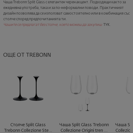
Чаша Trebonn Split Glass с елегантен черен акцент. Подходящи както за
Изненадайте със стил
ежедневна употреба, така и за по-неформални поводи. Практичният
Добавете луксозна подаръчна опаковка и персонализирана
дизайн позволява да се използват самостоятелно или в комбинация със
картичка с ваше пожелание. Изберете тази опция в
столче според предпочитанията ти.
следващата стъпка от поръчката.
Чашите се предлагат без столче, което можеш да закупиш
ТУК
.
ОЩЕ ОТ TREBONN
Столче Split Glass
Чаша Split Glass Trebonn
Чаша Spl
Trebonn Collezione Stem
Collezione Origini tren ...
Collezion