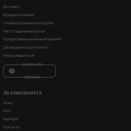
Доставка
Връщане и замяна
Онлайн решаване на спорове
Често задавани въпроси
Прекратяване на винен абонамент
Декларация за достъпност
Информация за AI
SWITCH TO
ENGLISH
За компанията
За нас
Блог
Кариери
Контакти