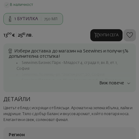
В наличност
1
БУТИЛКА
750 МЛ
00
43
13
€
25
лв.
КУПИ СЕГА
Избери доставка до магазин на Seewines и получи 5%
допълнителна отстъпка!
Seewines Бизнес Парк - Младост 4, сграда 11, вх.В, ет.1,
София
Seewines Лозенец - ул. "Златен рог", 20, София
Seewines Пловдив - ул. "Княз Александър I", 45, Пловдив
Виж повече
Безплатна доставка за поръчки над 60 € / 117.35 лв.
Куриер на Seewines до адрес в рамките на град София
ДЕТАЙЛИ
До офисите на Спиди в цялата страна
Цветът е блед с искрящи отблясъци. Аромати на зелена ябълка, лайм и
Изненадайте със стил
индрише. Тяло с добър баланс и вкусов аромат, който повтаря носа.
Добавете луксозна подаръчна опаковка и персонализирана
Елегантен и свеж, соленоват финал.
картичка с ваше пожелание. Изберете тази опция в
следващата стъпка от поръчката.
Регион