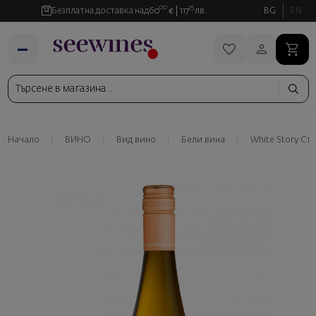
00
35
Безплатна доставка над
60
€
117
лв.
BG
EN
Начало
ВИНО
Вид вино
Бели вина
White Story С