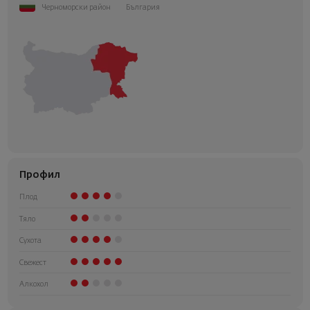
Черноморски район
България
Профил
Плод
Тяло
Сухота
Свежест
Алкохол