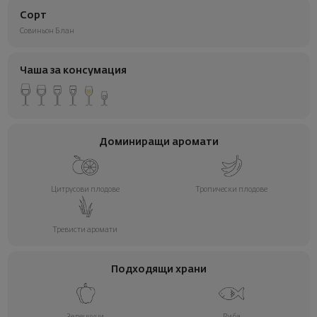
Сорт
Совиньон Блан
Чаша за консумация
Доминиращи аромати
Цитрусови плодове
Тропически плодове
Тревисти аромати
Подходящи храни
Зеленчуци
Риба