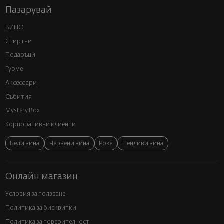
Пазарувай
ВИНО
Спиртни
Подаръци
Гурме
Аксесоари
Събития
Mystery Box
Корпоративни клиенти
Бели вина
Червени вина
Розе
Пенливи вина
Онлайн магазин
Условия за ползване
Политика за бисквитки
Политика за поверителност