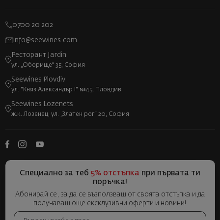
0700 20 202
info@seewines.com
Ресторант Jardin
ул. „Оборище“ 35, София
Seewines Plovdiv
ул. "Княз Александър I" №45, Пловдив
Seewines Lozenets
ж.к. Лозенец, ул. „Златен рог“ 20, София
Специално за теб
5% отстъпка
при първата ти
поръчка!
Абонирай се, за да се възползваш от своята отстъпка и да
получаваш още ексклузивни оферти и новини!