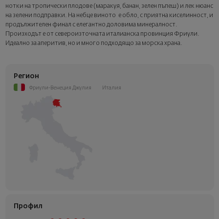
нотки на тропически плодове (маракуя, банан, зелен пъпеш) и лек нюанс
на зелени подправки. На небце виното е обло, с приятна киселинност, и
продължителен финал с елегантно доловима минералност.
Произходът е от североизточната италианска провинция Фриули.
Идеално за аперитив, но и много подходящо за морска храна.
Регион
Фриули-Венеция Джулия
Италия
Профил