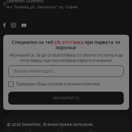
Seewines Lozenets
ж.к. Лозенец, ул. „Златен рог“ 20, София
Специално за теб
5% отстъпка
при първата ти
поръчка!
Абонирай се, за да се възползваш от своята отстъпка и да
получаваш още ексклузивни оферти и новини!
Приемам общи условия и всички политики
АБОНИРАЙ СЕ
© 2026 Seewines. Всички права запазени.