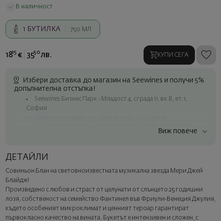
В наличност
1
БУТИЛКА
750 МЛ
15
50
18
€
35
лв.
КУПИ СЕГА
Избери доставка до магазин на Seewines и получи 5%
допълнителна отстъпка!
Seewines Бизнес Парк - Младост 4, сграда 11, вх.В, ет.1,
София
Seewines Лозенец - ул. "Златен рог", 20, София
Seewines Пловдив - ул. "Княз Александър I", 45, Пловдив
Виж повече
Безплатна доставка за поръчки над 60 € / 117.35 лв.
Куриер на Seewines до адрес в рамките на град София
ДЕТАЙЛИ
До офисите на Спиди в цялата страна
Совиньон Блан на световноизвестната музикална звезда Мери Джей
Изненадайте със стил
Блайдж!
Добавете луксозна подаръчна опаковка и персонализирана
Произведено с любов и страст от целунати от слънцето 25 годишни
картичка с ваше пожелание. Изберете тази опция в
лозя, собственост на семейство Фантинел във Фриули-Венеция Джулия,
следващата стъпка от поръчката.
където особеният микроклимат и ценният тероар гарантират
първокласно качество на вината. Букетът е интензивен и сложен, с