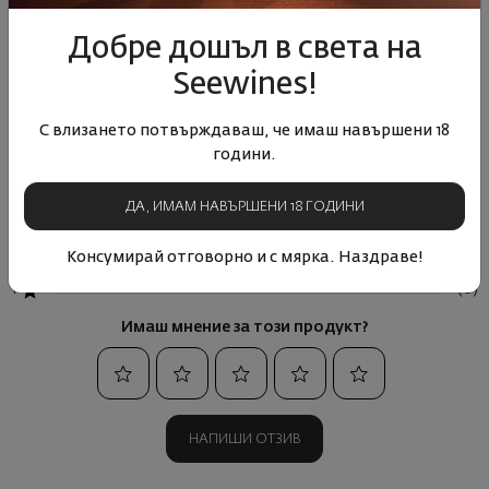
4.67
Добре дошъл в света на
Seewines!
Базирана на 3 отзива
С влизането потвърждаваш, че имаш навършени 18
години.
(2)
5
(1)
4
ДА, ИМАМ НАВЪРШЕНИ 18 ГОДИНИ
(0)
3
(0)
2
Консумирай отговорно и с мярка. Наздраве!
(0)
1
Имаш мнение за този продукт?
НАПИШИ ОТЗИВ