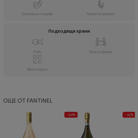
Тропически плодове
Тревисти аромати
Подходящи храни
Риба
Морски дарове
Меки сирена
ОЩЕ ОТ FANTINEL
- 30%
- 25%