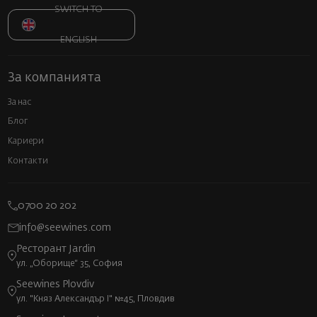
SWITCH TO
ENGLISH
За компанията
За нас
Блог
Кариери
Контакти
0700 20 202
info@seewines.com
Ресторант Jardin
ул. „Оборище“ 35, София
Seewines Plovdiv
ул. "Княз Александър I" №45, Пловдив