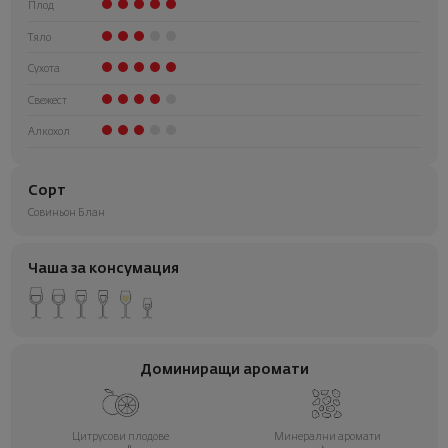
Плод
Тяло
Сухота
Свежест
Алкохол
Сорт
Совиньон Блан
Чаша за консумация
Доминиращи аромати
Цитрусови плодове
Минерални аромати