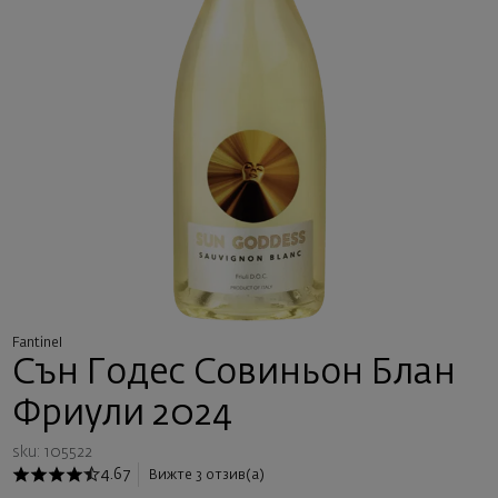
Fantinel
Сън Годес Совиньон Блан
Фриули 2024
sku: 105522
4.67
Вижте 3 отзив(а)