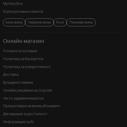
Mystery Box
Корпоративни клиенти
Бели вина
Червени вина
Розе
Пенливи вина
Онлайн магазин
Условия за ползване
Политика за бисквитки
Политика за поверителност
Доставка
Връщане и замяна
Онлайн решаване на спорове
Често задавани въпроси
Прекратяване на винен абонамент
Декларация за достъпност
Информация за AI