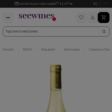
00
35
Безплатна доставка над
60
€
117
лв.
BG
EN
Начало
ВИНО
Вид вино
Бели вина
Совиньон блан