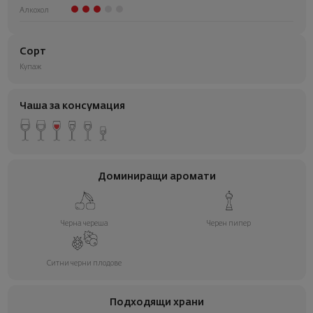
Алкохол
Сорт
Купаж
Чаша за консумация
Доминиращи аромати
Черна череша
Черен пипер
Ситни черни плодове
Подходящи храни