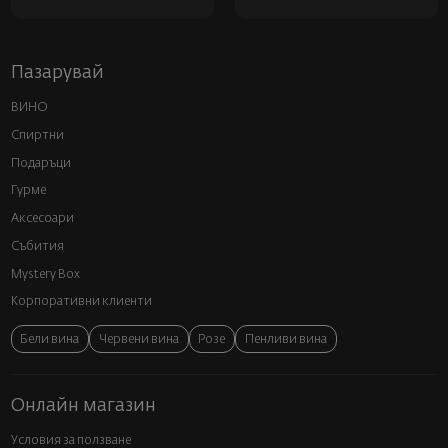
Пазарувай
ВИНО
Спиртни
Подаръци
Гурме
Аксесоари
Събития
Mystery Box
Корпоративни клиенти
Бели вина
Червени вина
Розе
Пенливи вина
Онлайн магазин
Условия за ползване