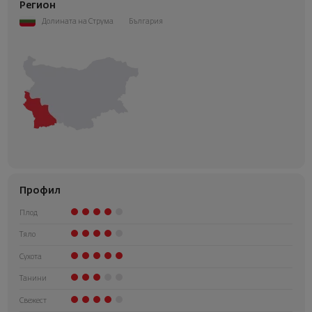
Регион
Долината на Струма
България
Профил
Плод
Тяло
Сухота
Танини
Свежест