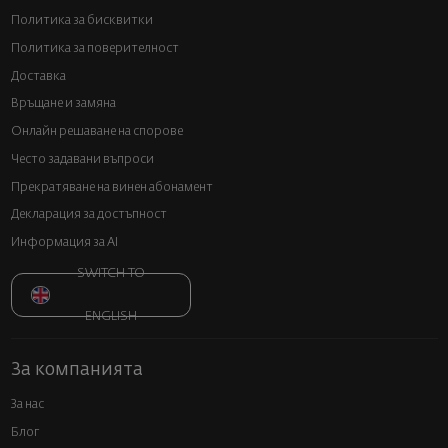
Политика за бисквитки
Политика за поверителност
Доставка
Връщане и замяна
Онлайн решаване на спорове
Често задавани въпроси
Прекратяване на винен абонамент
Декларация за достъпност
Информация за AI
SWITCH TO
ENGLISH
За компанията
За нас
Блог