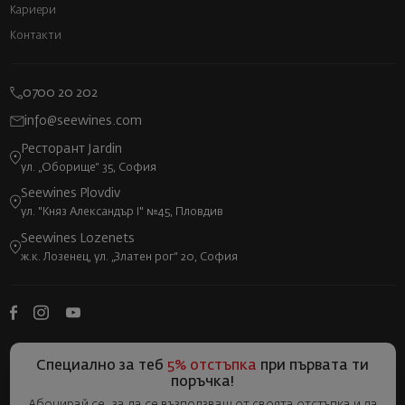
Кариери
Контакти
0700 20 202
info@seewines.com
Ресторант Jardin
ул. „Оборище“ 35, София
Seewines Plovdiv
ул. "Княз Александър I" №45, Пловдив
Seewines Lozenets
ж.к. Лозенец, ул. „Златен рог“ 20, София
Специално за теб
5% отстъпка
при първата ти
поръчка!