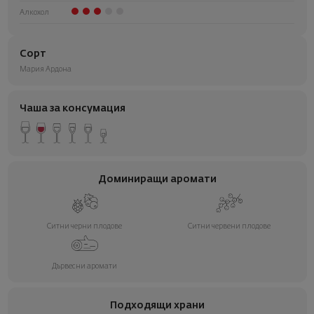
Алкохол
Сорт
Мария Ардона
Чаша за консумация
Доминиращи аромати
Ситни черни плодове
Ситни червени плодове
Дървесни аромати
Подходящи храни