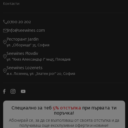
Контакти
0700 20 202
info@seewines.com
Ресторант Jardin
ул. „Оборище“ 35, София
Seewines Plovdiv
ул. "Княз Александър I" №45, Пловдив
Seewines Lozenets
ж.к. Лозенец, ул. „Златен рог“ 20, София
Специално за теб
5% отстъпка
при първата ти
поръчка!
Абонирай се, за да се възползваш от своята отстъпка и да
получаваш още ексклузивни оферти и новини!