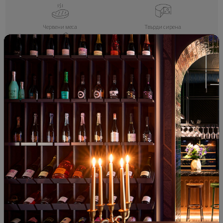
Червени меса
Твърди сирена
Паста
ПОДОБНИ ПРОДУКТИ