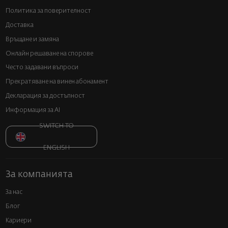
Политика за поверителност
Доставка
Връщане и замяна
Онлайн решаване на спорове
Често задавани въпроси
Прекратяване на винен абонамент
Декларация за достъпност
Информация за AI
SWITCH TO
ENGLISH
За компанията
За нас
Блог
Кариери