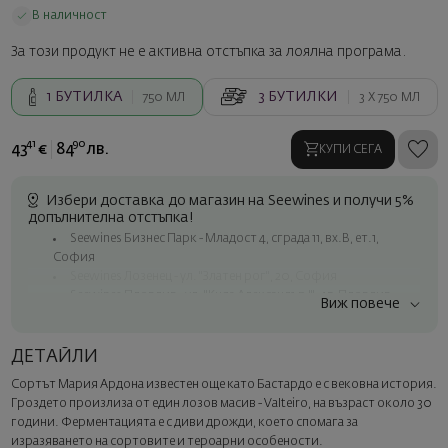
В наличност
За този продукт не е активна отстъпка за лоялна програма.
1
БУТИЛКА
3
БУТИЛКИ
750 МЛ
3 X
750 МЛ
41
90
43
€
84
лв.
КУПИ СЕГА
Избери доставка до магазин на Seewines и получи 5%
допълнителна отстъпка!
Seewines Бизнес Парк - Младост 4, сграда 11, вх.В, ет.1,
София
Seewines Лозенец - ул. "Златен рог", 20, София
Seewines Пловдив - ул. "Княз Александър I", 45, Пловдив
Виж повече
Безплатна доставка за поръчки над 60 € / 117.35 лв.
Куриер на Seewines до адрес в рамките на град София
ДЕТАЙЛИ
До офисите на Спиди в цялата страна
Сортът Мария Ардона известен още като Бастардо е с вековна история.
Изненадайте със стил
Гроздето произлиза от един лозов масив - Valteiro, на възраст около 30
Добавете луксозна подаръчна опаковка и персонализирана
години. Ферментацията е с диви дрожди, което спомага за
картичка с ваше пожелание. Изберете тази опция в
изразяването на сортовите и тероарни особености.