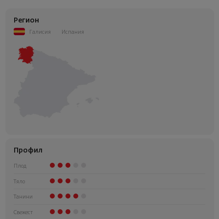
следващата стъпка от поръчката.
Регион
Галисия
Испания
Профил
Плод
Тяло
Танини
Свежест