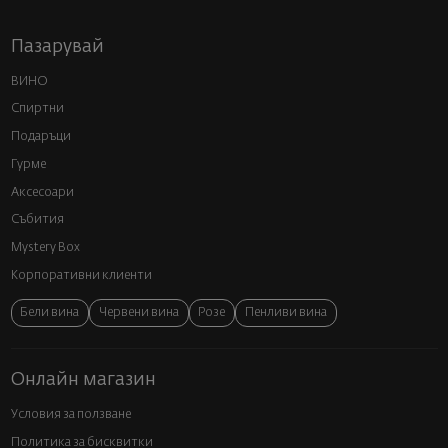
Пазарувай
ВИНО
Спиртни
Подаръци
Гурме
Аксесоари
Събития
Mystery Box
Корпоративни клиенти
Бели вина
Червени вина
Розе
Пенливи вина
Онлайн магазин
Условия за ползване
Политика за бисквитки