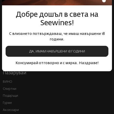
Над 1300 вина от цял
Физически магазини и
свят
събития
Добре дошъл в света на
Seewines!
С влизането потвърждаваш, че имаш навършени 18
години.
Бърза доставка за
Лоялна програма и
ДА, ИМАМ НАВЪРШЕНИ 18 ГОДИНИ
цялата страна
отстъпки
Консумирай отговорно и с мярка. Наздраве!
Пазарувай
ВИНО
Спиртни
Подаръци
Гурме
Аксесоари