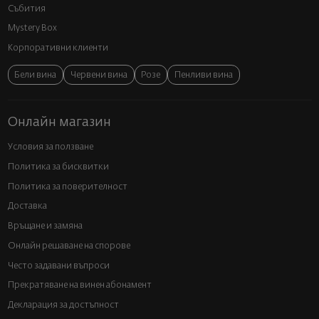
Събития
Mystery Box
Корпоративни клиенти
Бели вина
Червени вина
Розе
Пенливи вина
Онлайн магазин
Условия за ползване
Политика за бисквитки
Политика за поверителност
Доставка
Връщане и замяна
Онлайн решаване на спорове
Често задавани въпроси
Прекратяване на винен абонамент
Декларация за достъпност