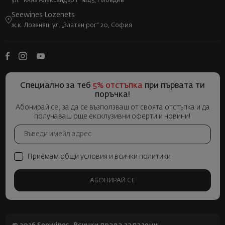
ул. "Княз Александър I" №45, Пловдив
Seewines Lozenets
ж.к. Лозенец, ул. „Златен рог“ 20, София
Специално за теб
5% отстъпка
при първата ти
поръчка!
Абонирай се, за да се възползваш от своята отстъпка и да
получаваш още ексклузивни оферти и новини!
Приемам общи условия и всички политики
АБОНИРАЙ СЕ