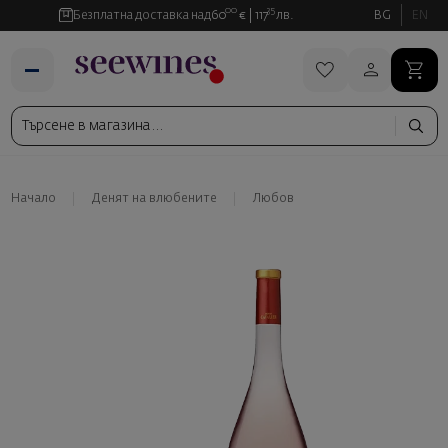
00
35
Безплатна доставка над
60
€
117
лв.
BG
EN
Начало
Денят на влюбените
Любов