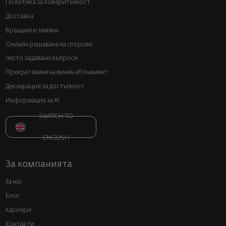
Политика за поверителност
Доставка
Връщане и замяна
Онлайн решаване на спорове
Често задавани въпроси
Прекратяване на винен абонамент
Декларация за достъпност
Информация за AI
SWITCH TO
ENGLISH
За компанията
За нас
Блог
Кариери
Контакти