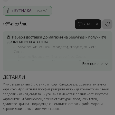
1
БУТИЛКА
750 МЛ
00
38
14
€
27
лв.
КУПИ СЕГА
Избери доставка до магазин на Seewines и получи 5%
допълнителна отстъпка!
Seewines Бизнес Парк - Младост 4, сграда 11, вх.В, ет.1,
София
Seewines Лозенец - ул. "Златен рог", 20, София
Seewines Пловдив - ул. "Княз Александър I", 45, Пловдив
Виж повече
Безплатна доставка за поръчки над 60 € / 117.35 лв.
Куриер на Seewines до адрес в рамките на град София
ДЕТАЙЛИ
До офисите на Спиди в цялата страна
Фино и елегантно бяло вино от сорт Санджовезе, с деликатен и чист
Изненадайте със стил
характер. Ароматният профил разкрива нежни цветни нотки и свежи
Добавете луксозна подаръчна опаковка и персонализирана
плодови нюанси, създаващи усещане за лекота и прецизност. Вкусът е
картичка с ваше пожелание. Изберете тази опция в
хармоничен и балансиран, с фина структура и продължителен,
следващата стъпка от поръчката.
деликатен финал. Подходящо съчетание със салати, риба, морски
дарове, леки предястия и меки сирена.