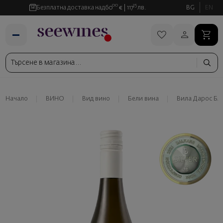
00
35
Безплатна доставка над
60
€
117
лв.
BG
EN
Начало
ВИНО
Вид вино
Бели вина
Вила Дарос Бл