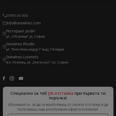
0700 20 202
info@seewines.com
Ресторант Jardin
ул. „Оборище“ 35, София
Seewines Plovdiv
ул. "Княз Александър I" №45, Пловдив
Seewines Lozenets
ж.к. Лозенец, ул. „Златен рог“ 20, София
Специално за теб
5% отстъпка
при първата ти
поръчка!
Абонирай се, за да се възползваш от своята отстъпка и да
получаваш още ексклузивни оферти и новини!