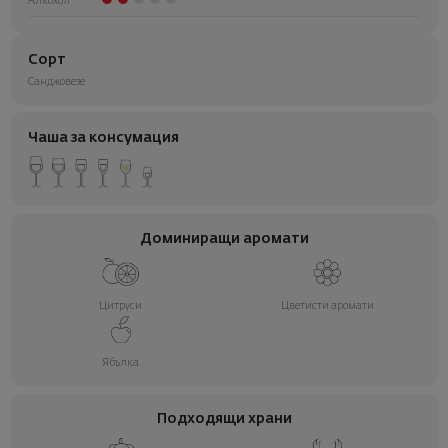
Алкохол
Сорт
Санджовезе
Чаша за консумация
Доминиращи аромати
Цитруси
Цветисти аромати
Ябълка
Подходящи храни