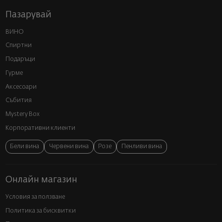
Пазарувай
ВИНО
Спиртни
Подаръци
Гурме
Аксесоари
Събития
Mystery Box
Корпоративни клиенти
Бели вина
Червени вина
Розе
Пенливи вина
Онлайн магазин
Условия за ползване
Политика за бисквитки