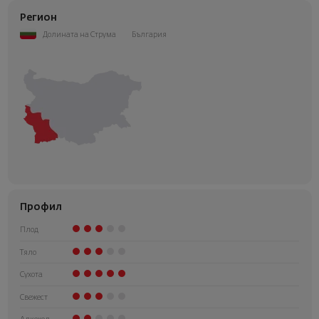
Регион
Долината на Струма
България
Профил
Плод
Тяло
Сухота
Свежест