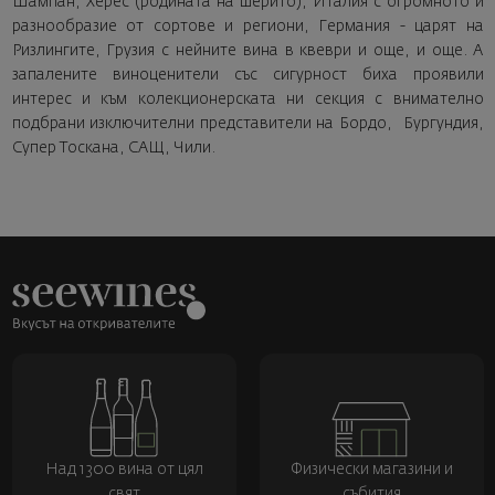
Шампан, Херес (родината на шерито), Италия с огромното й
разнообразие от сортове и региони, Германия - царят на
Ризлингите, Грузия с нейните вина в квеври и още, и още. А
запалените виноценители със сигурност биха проявили
интерес и към колекционерската ни секция с внимателно
подбрани изключителни представители на Бордо, Бургундия,
Супер Тоскана, САЩ, Чили.
Над 1300 вина от цял
Физически магазини и
свят
събития