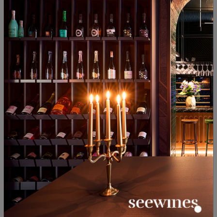
Совиньон и Шато Копса 2021
България
|
България
|
Совиньон Блан
Каберне Совиньон
|
Мерло
51
89
38
90
25
€
49
лв.
19
€
37
лв.
Шато Копса Страдивариус
6IX Шардоне Барел
Селекшън Блан 2024
Ферментед Шато Копса 2020