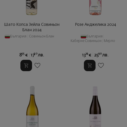
Шато Копса Зейла Совиньон
Розе Анджелика 2024
Блан 2024
България
|
Совиньон Блан
България
|
Каберне Совиньон
|
Мерло
95
50
24
90
8
€
17
лв.
13
€
25
лв.