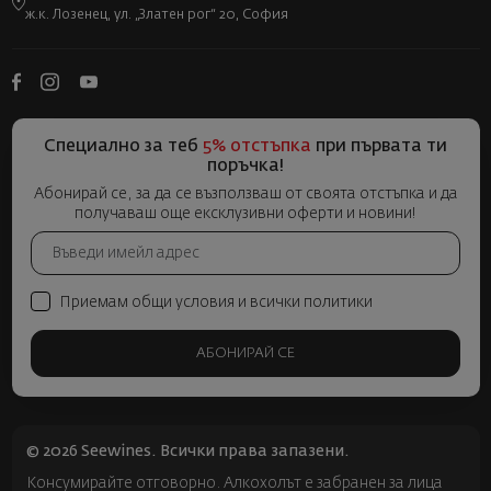
ж.к. Лозенец, ул. „Златен рог“ 20, София
Специално за теб
5% отстъпка
при първата ти
поръчка!
Абонирай се, за да се възползваш от своята отстъпка и да
получаваш още ексклузивни оферти и новини!
Приемам общи условия и всички политики
АБОНИРАЙ СЕ
© 2026 Seewines. Всички права запазени.
Консумирайте отговорно. Алкохолът е забранен за лица