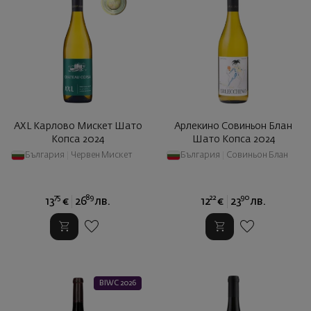
AXL Карлово Мискет Шато
Арлекино Совиньон Блан
Копса 2024
Шато Копса 2024
България
|
Червен Мискет
България
|
Совиньон Блан
75
89
22
90
13
€
26
лв.
12
€
23
лв.
BIWC 2026