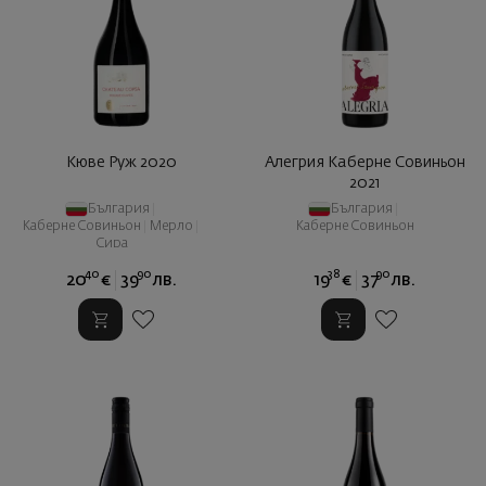
Kюве Руж 2020
Алегрия Каберне Совиньон
2021
България
|
България
|
Каберне Совиньон
|
Мерло
|
Каберне Совиньон
Сира
40
90
38
90
20
€
39
лв.
19
€
37
лв.