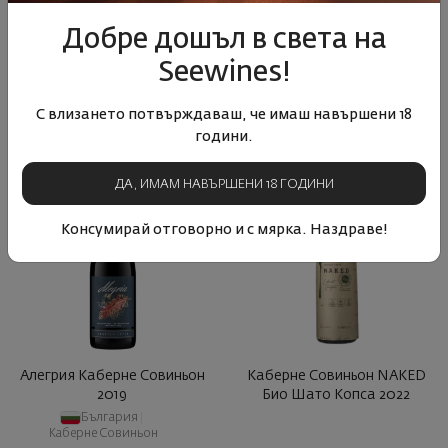
България
|
Купаж
България
|
Шардоне
Добре дошъл в света на
22
90
51
89
Seewines!
12
€
23
лв.
25
€
49
лв.
С влизането потвърждаваш, че имаш навършени 18
години.
ДА, ИМАМ НАВЪРШЕНИ 18 ГОДИНИ
- 15%
BIWC 2026
Консумирай отговорно и с мярка. Наздраве!
Алегрия Каберне Совиньон
Каберне Совиньон NAKED
2019
Био Шато Копса 2022
България
|
Каберне Совиньон