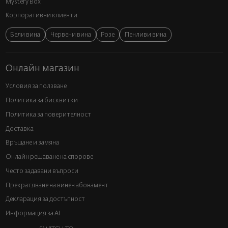
Mystery Box
Корпоративни клиенти
Бели вина
Червени вина
Розе
Пенливи вина
Онлайн магазин
Условия за ползване
Политика за бисквитки
Политика за поверителност
Доставка
Връщане и замяна
Онлайн решаване на спорове
Често задавани въпроси
Прекратяване на винен абонамент
Декларация за достъпност
Информация за AI