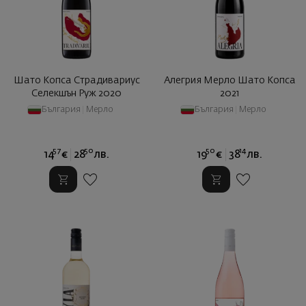
Шато Копса Страдивариус
Алегрия Мерло Шато Копса
Селекшън Руж 2020
2021
България
|
Мерло
България
|
Мерло
57
50
50
14
14
€
28
лв.
19
€
38
лв.