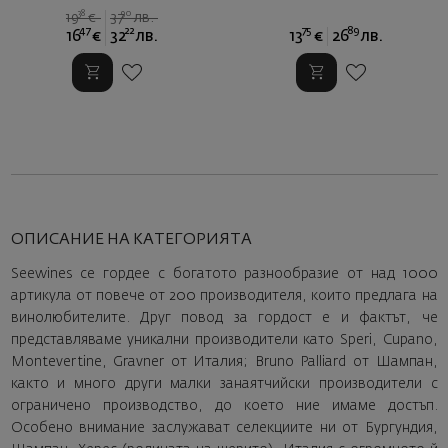
38
90
19
€
37
лв.
47
22
75
89
16
€
32
лв.
13
€
26
лв.
ОПИСАНИЕ НА КАТЕГОРИЯТА
Seewines се гордее с богатото разнообразие от над 1000
артикула от повече от 200 производителя, които предлага на
винолюбителите. Друг повод за гордост е и фактът, че
представляваме уникални производители като Speri, Cupano,
Montevertine, Gravner от Италия; Bruno Palliard от Шампан,
както и много други малки занаятчийски производители с
ограничено производство, до което ние имаме достъп.
Особено внимание заслужават селекциите ни от Бургундия,