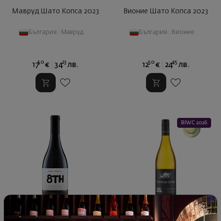
Мавруд Шато Копса 2023
Вионие Шато Копса 2023
България
|
Мавруд
България
|
Вионие
50
23
50
45
17
€
34
лв.
12
€
24
лв.
BIWC 2026
8TH Merlo, Каберне
Совиньон Блан Левски 2024