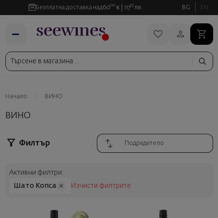
00
35
Безплатна доставка над
60
€
117
лв.
BG
EN
Начало
ВИНО
ВИНО
Филтър
Активни филтри:
Шато Копса
Изчисти филтрите