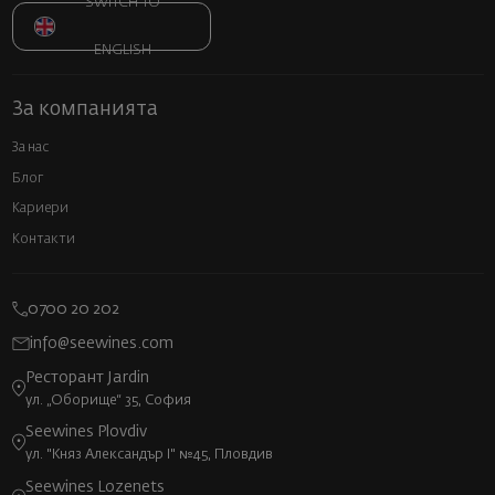
SWITCH TO
ENGLISH
За компанията
За нас
Блог
Кариери
Контакти
0700 20 202
info@seewines.com
Ресторант Jardin
ул. „Оборище“ 35, София
Seewines Plovdiv
ул. "Княз Александър I" №45, Пловдив
Seewines Lozenets