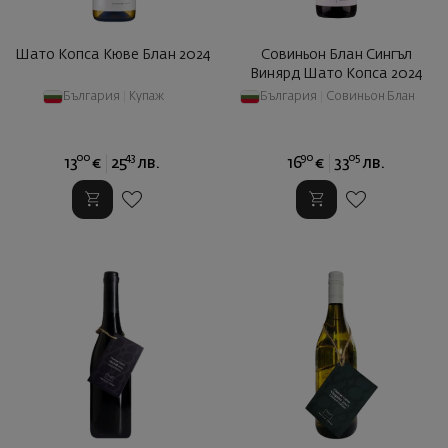
Шато Копса Кюве Блан 2024
Совиньон Блан Сингъл
Винярд Шато Копса 2024
България
|
Купаж
България
|
Совиньон Блан
00
43
90
05
13
€
25
лв.
16
€
33
лв.