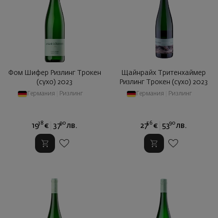
Фом Шифер Ризлинг Трокен
Щайнрайх Тритенхаймер
(сухо) 2023
Ризлинг Трокен (сухо) 2023
Германия
|
Ризлинг
Германия
|
Ризлинг
38
90
56
90
19
€
37
лв.
27
€
53
лв.