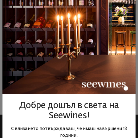
артикула от повече от 200 производителя, които предлага на
винолюбителите. Друг повод за гордост е и фактът, че
представляваме уникални производители като Speri, Cupano,
Montevertine, Gravner от Италия; Bruno Palliard от Шампан,
както и много други малки занаятчийски производители с
ограничено производство, до което ние имаме достъп.
Особено внимание заслужават селекциите ни от Бургундия,
Шампан, Херес (родината на шерито), Италия с огромното й
разнообразие от сортове и региони, Германия - царят на
Ризлингите, Грузия с нейните вина в квеври и още, и още. А
запалените виноценители със сигурност биха проявили
интерес и към колекционерската ни секция с внимателно
подбрани изключителни представители на Бордо, Бургундия,
Супер Тоскана, САЩ, Чили.
Добре дошъл в света на
Seewines!
С влизането потвърждаваш, че имаш навършени 18
години.