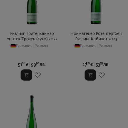
Ризлинг Тритенхаймер
Ноймагенер Розенгертхен
Апотек Трокен (сухо) 2022
Ризлинг Кабинет 2023
Германия
|
Ризлинг
Германия
|
Ризлинг
08
90
50
79
51
€
99
лв.
27
€
53
лв.