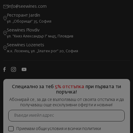
info@seewines.com
Ресторант Jardin
ул. „Оборище“ 35, София
Seewines Plovdiv
ул. "Княз Александър I" №45, Пловдив
Seewines Lozenets
ж.к. Лозенец, ул. „Златен рог“ 20, София
Специално за теб
5% отстъпка
при първата ти
поръчка!
Абонирай се, за да се възползваш от своята отстъпка и да
получаваш още ексклузивни оферти и новини!
Приемам общи условия и всички политики