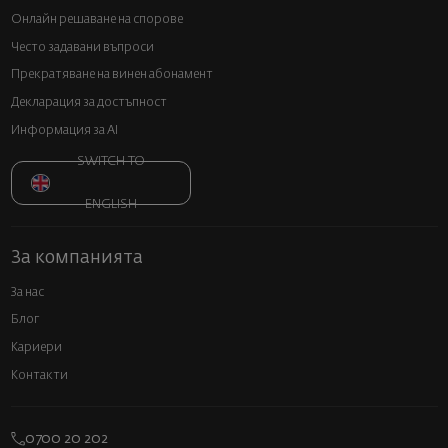
Онлайн решаване на спорове
Често задавани въпроси
Прекратяване на винен абонамент
Декларация за достъпност
Информация за AI
SWITCH TO
ENGLISH
За компанията
За нас
Блог
Кариери
Контакти
0700 20 202