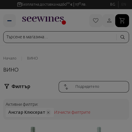
00
35
Безплатна доставка над
60
€
117
лв.
BG
EN
Начало
ВИНО
ВИНО
Филтър
Активни филтри:
Ансгар Клюсерат
Изчисти филтрите