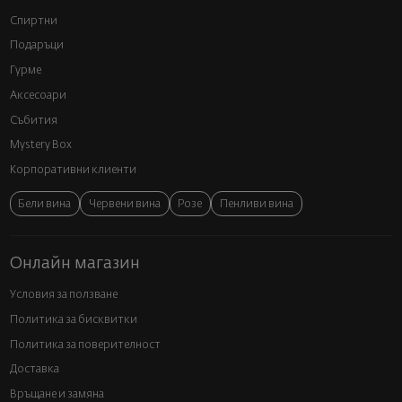
Спиртни
Подаръци
Гурме
Аксесоари
Събития
Mystery Box
Корпоративни клиенти
Бели вина
Червени вина
Розе
Пенливи вина
Онлайн магазин
Условия за ползване
Политика за бисквитки
Политика за поверителност
Доставка
Връщане и замяна