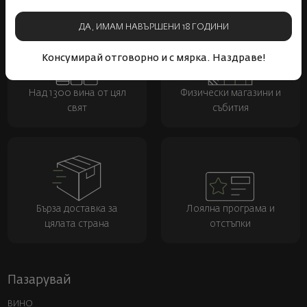
ДА, ИМАМ НАВЪРШЕНИ 18 ГОДИНИ
Консумирай отговорно и с мярка. Наздраве!
Над 1300 вина от цял
Физически магазини и
свят
събития
Бърза доставка за
Лоялна програма и
цялата страна
отстъпки
Пазарувай
ВИНО