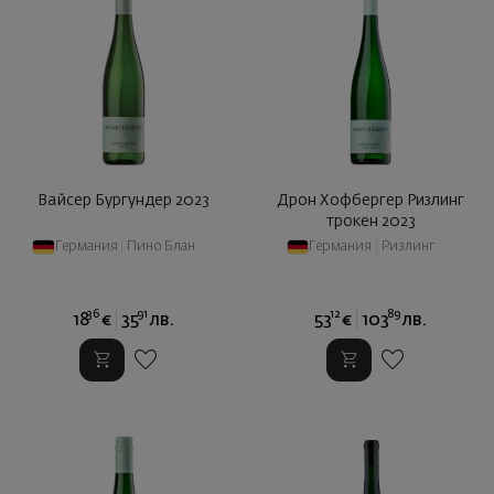
Вайсер Бургундер 2023
Дрон Хофбергер Ризлинг
трокен 2023
Германия
|
Пино Блан
Германия
|
Ризлинг
36
91
12
89
18
€
35
лв.
53
€
103
лв.