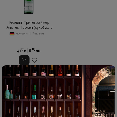
Ризлинг Тритенхаймер
Апотек Трокен (сухо) 2017
Германия
|
Ризлинг
87
89
41
€
81
лв.
ОПИСАНИЕ НА КАТЕГОРИЯТА
Seewines се гордее с богатото разнообразие от над 1000