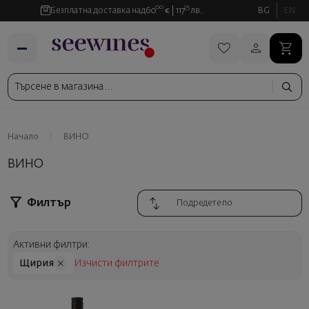
00
35
Безплатна доставка над
60
€
117
лв.
BG
EN
Начало
ВИНО
ВИНО
Филтър
Активни филтри:
Щирия
Изчисти филтрите