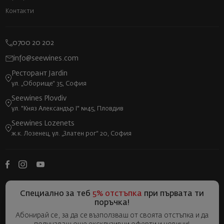
Контакти
0700 20 202
info@seewines.com
Ресторант Jardin
ул. „Оборище“ 35, София
Seewines Plovdiv
ул. "Княз Александър I" №45, Пловдив
Seewines Lozenets
ж.к. Лозенец, ул. „Златен рог“ 20, София
Специално за теб
5% отстъпка
при първата ти
поръчка!
Абонирай се, за да се възползваш от своята отстъпка и да