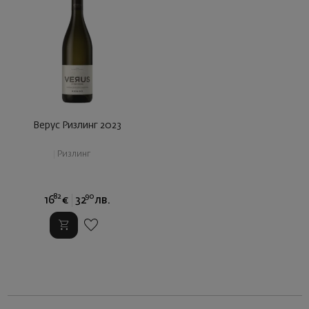
Верус Ризлинг 2023
|
Ризлинг
82
90
16
€
32
лв.