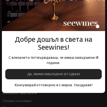
Пазарувай
ВИНО
Спиртни
Подаръци
Добре дошъл в света на
Гурме
Seewines!
Аксесоари
Събития
С влизането потвърждаваш, че имаш навършени 18
Mystery Box
години.
Корпоративни клиенти
ДА, ИМАМ НАВЪРШЕНИ 18 ГОДИНИ
Бели вина
Червени вина
Розе
Пенливи вина
Консумирай отговорно и с мярка. Наздраве!
Онлайн магазин
Условия за ползване