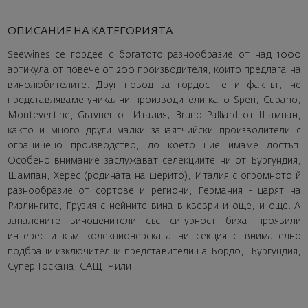
ОПИСАНИЕ НА КАТЕГОРИЯТА
Seewines се гордее с богатото разнообразие от над 1000
артикула от повече от 200 производителя, които предлага на
винолюбителите. Друг повод за гордост е и фактът, че
представляваме уникални производители като Speri, Cupano,
Montevertine, Gravner от Италия; Bruno Palliard от Шампан,
както и много други малки занаятчийски производители с
ограничено производство, до което ние имаме достъп.
Особено внимание заслужават селекциите ни от Бургундия,
Шампан, Херес (родината на шерито), Италия с огромното й
разнообразие от сортове и региони, Германия - царят на
Ризлингите, Грузия с нейните вина в квеври и още, и още. А
запалените виноценители със сигурност биха проявили
интерес и към колекционерската ни секция с внимателно
подбрани изключителни представители на Бордо, Бургундия,
Супер Тоскана, САЩ, Чили.