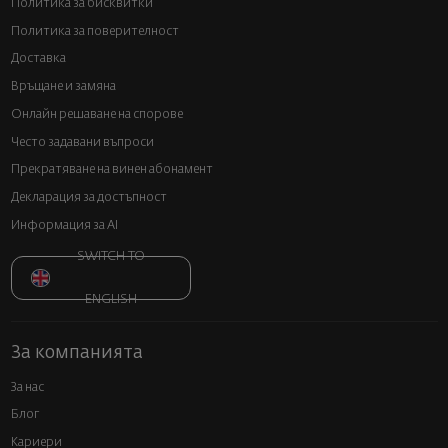
Политика за бисквитки
Политика за поверителност
Доставка
Връщане и замяна
Онлайн решаване на спорове
Често задавани въпроси
Прекратяване на винен абонамент
Декларация за достъпност
Информация за AI
SWITCH TO
ENGLISH
За компанията
За нас
Блог
Кариери