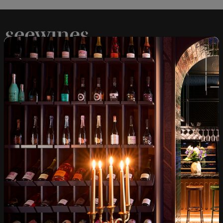
Над 1300 вина от цял
Физически магазини и
свят
събития
Бърза доставка за
Лоялна програма и
цялата страна
отстъпки