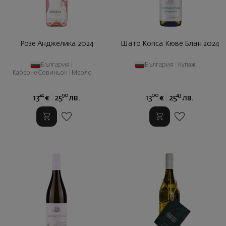
Розе Анджелика 2024
Шато Копса Кюве Блан 2024
България
|
България
|
Купаж
Каберне Совиньон
|
Мерло
24
90
00
43
13
€
25
лв.
13
€
25
лв.