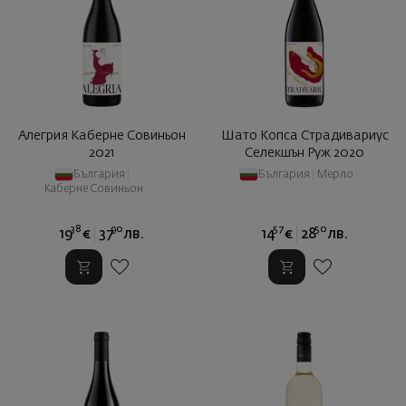
Алегрия Каберне Совиньон
Шато Копса Страдивариус
2021
Селекшън Руж 2020
България
|
България
|
Мерло
Каберне Совиньон
38
90
57
50
19
€
37
лв.
14
€
28
лв.