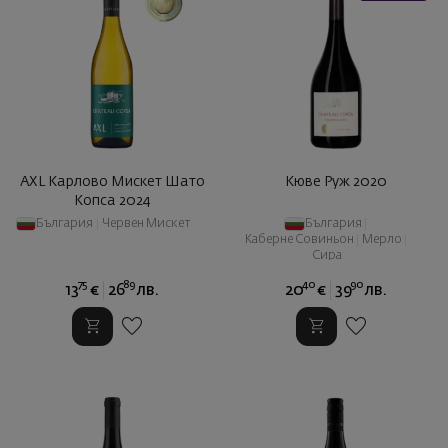
AXL Карлово Мискет Шато
Kюве Руж 2020
Копса 2024
България
|
Червен Мискет
България
|
Каберне Совиньон
|
Мерло
|
Сира
75
89
40
90
13
€
26
лв.
20
€
39
лв.