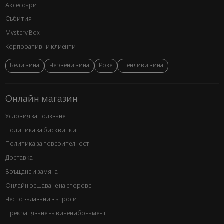
Аксесоари
Събития
Mystery Box
Корпоративни клиенти
Бели вина
Червени вина
Розе
Пенливи вина
Онлайн магазин
Условия за ползване
Политика за бисквитки
Политика за поверителност
Доставка
Връщане и замяна
Онлайн решаване на спорове
Често задавани въпроси
Прекратяване на винен абонамент