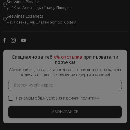
Seewines Plovdiv
ул. "Княз Александър I" №45, Пловдив
Seewines Lozenets
ж.к. Лозенец, ул. „Златен рог“ 20, София
Специално за теб
5% отстъпка
при първата ти
поръчка!
Абонирай се, за да се възползваш от своята отстъпка и да
получаваш още ексклузивни оферти и новини!
Приемам общи условия и всички политики
АБОНИРАЙ СЕ