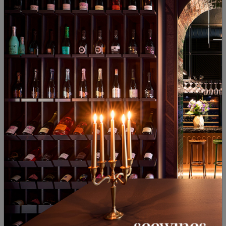
8TH Merlo, Каберне
Совиньон Блан Левски 2024
Совиньон и Шато Копса 2021
България
|
България
|
Совиньон Блан
Каберне Совиньон
|
Мерло
51
89
38
90
25
€
49
лв.
19
€
37
лв.
- 15%
Шато Копса Страдивариус
Алегрия Каберне Совиньон