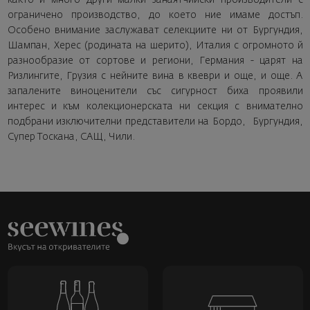
ограничено производство, до което ние имаме достъп.
Особено внимание заслужават селекциите ни от Бургундия,
Шампан, Херес (родината на шерито), Италия с огромното й
разнообразие от сортове и региони, Германия - царят на
Ризлингите, Грузия с нейните вина в квеври и още, и още. А
запалените виноценители със сигурност биха проявили
интерес и към колекционерската ни секция с внимателно
подбрани изключителни представители на Бордо, Бургундия,
Супер Тоскана, САЩ, Чили.