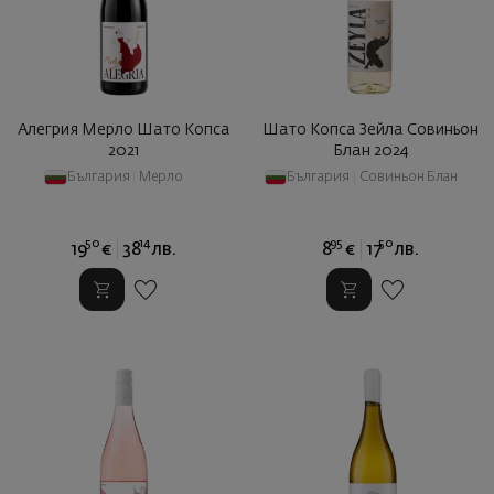
Алегрия Мерло Шато Копса
Шато Копса Зейла Совиньон
2021
Блан 2024
България
|
Мерло
България
|
Совиньон Блан
50
14
95
50
19
€
38
лв.
8
€
17
лв.