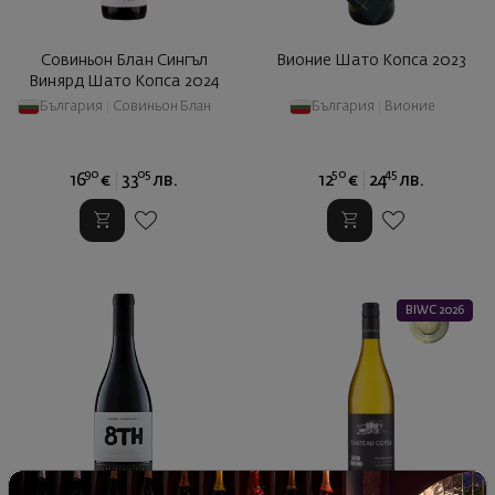
Совиньон Блан Сингъл
Вионие Шато Копса 2023
Винярд Шато Копса 2024
България
|
Совиньон Блан
България
|
Вионие
90
05
50
45
16
€
33
лв.
12
€
24
лв.
BIWC 2026