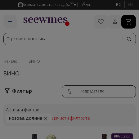
00
35
Безплатна доставка над
60
€
117
лв.
BG
EN
Начало
ВИНО
ВИНО
Филтър
Активни филтри:
Розова долина
Изчисти филтрите
BIWC 2026