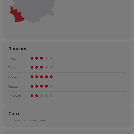
Профил
Плод
Тяло
Сухота
Свежест
Алкохол
Сорт
Широка мелнишка лоза