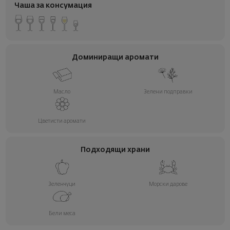
Чаша за консумация
Доминиращи аромати
Масло
Зелени подправки
Цветисти аромати
Подходящи храни
Зеленчуци
Морски дарове
Бели меса