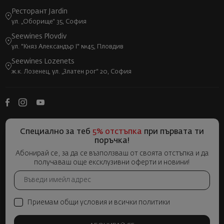
Ресторант Jardin
ул. „Оборище“ 35, София
Seewines Plovdiv
ул. "Княз Александър I" №45, Пловдив
Seewines Lozenets
ж.к. Лозенец, ул. „Златен рог“ 20, София
Специално за теб
5% отстъпка
при първата ти
поръчка!
Абонирай се, за да се възползваш от своята отстъпка и да
получаваш още ексклузивни оферти и новини!
Приемам общи условия и всички политики