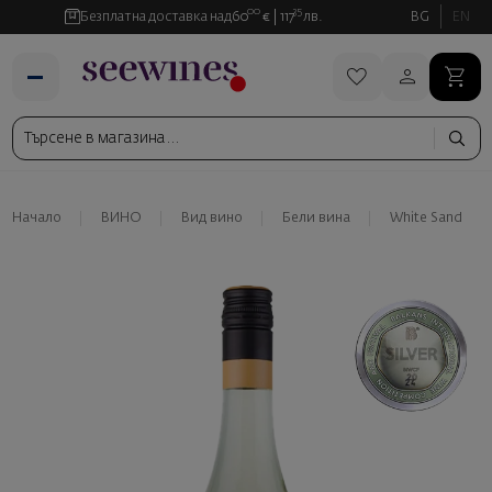
00
35
Безплатна доставка над
60
€
117
лв.
BG
EN
Начало
ВИНО
Вид вино
Бели вина
White Sand