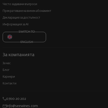
Често задавани въпроси
Прекратяване на винен абонамент
Декларация за достъпност
Информация за AI
SWITCH TO
ENGLISH
За компанията
За нас
Блог
Кариери
Контакти
0700 20 202
info@seewines.com