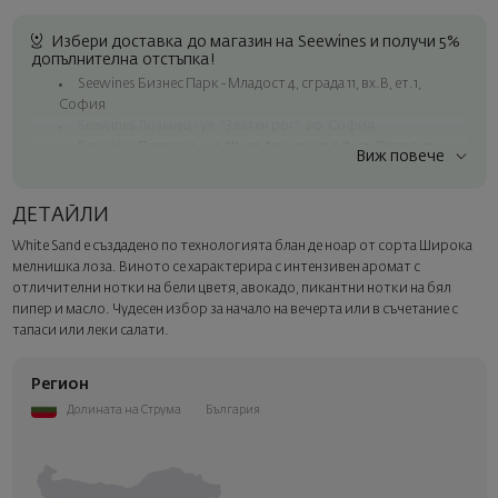
Избери доставка до магазин на Seewines и получи 5%
допълнителна отстъпка!
Seewines Бизнес Парк - Младост 4, сграда 11, вх.В, ет.1,
София
Seewines Лозенец - ул. "Златен рог", 20, София
Seewines Пловдив - ул. "Княз Александър I", 45, Пловдив
Виж повече
Безплатна доставка за поръчки над 60 € / 117.35 лв.
Куриер на Seewines до адрес в рамките на град София
ДЕТАЙЛИ
До офисите на Спиди в цялата страна
White Sand е създадено по технологията блан де ноар от сорта Широка
Изненадайте със стил
мелнишка лоза. Виното се характерира с интензивен аромат с
Добавете луксозна подаръчна опаковка и персонализирана
отличителни нотки на бели цветя, авокадо, пикантни нотки на бял
картичка с ваше пожелание. Изберете тази опция в
пипер и масло. Чудесен избор за начало на вечерта или в съчетание с
следващата стъпка от поръчката.
тапаси или леки салати.
Регион
Долината на Струма
България