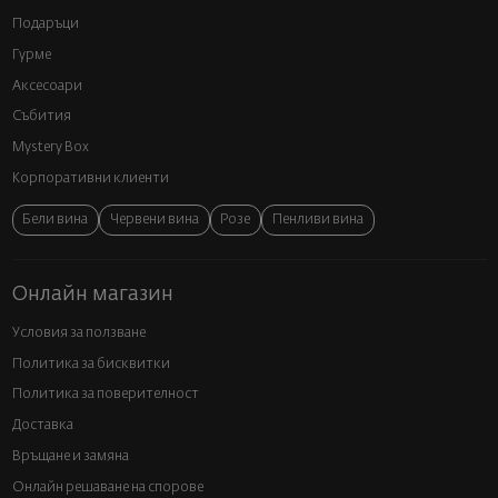
Подаръци
Гурме
Аксесоари
Събития
Mystery Box
Корпоративни клиенти
Бели вина
Червени вина
Розе
Пенливи вина
Онлайн магазин
Условия за ползване
Политика за бисквитки
Политика за поверителност
Доставка
Връщане и замяна
Онлайн решаване на спорове