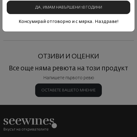
ДА, ИМАМ НАВЪРШЕНИ 18 ГОДИНИ
Виж подобни продукти
Виж подобни продукти
Виж под
Консумирай отговорно и с мярка. Наздраве!
ОТЗИВИ И ОЦЕНКИ
Все още няма ревюта на този продукт
Напишете първото ревю
ОСТАВЕТЕ ВАШЕТО МНЕНИЕ