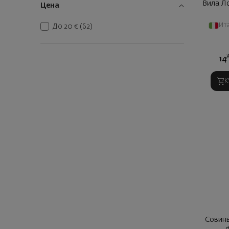
Вила Л
Цена
Ит
До 20 €
(62)
7
14
К
Совинь