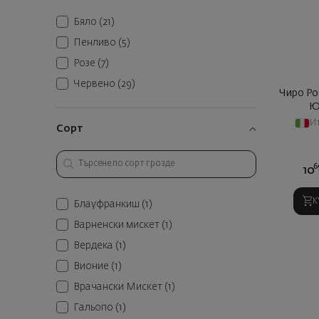
Бяло
(21)
Пенливо
(5)
Розе
(7)
Червено
(29)
Чиро Ро
Ю
И
Сорт
6
10
К
Блауфранкиш
(1)
Варненски мискет
(1)
Вердека
(1)
Вионие
(1)
Врачански Мискет
(1)
Гальопо
(1)