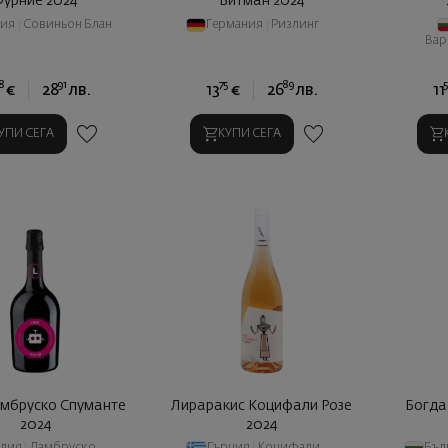
Фурние 2024
Витман 2024
ия
|
Совиньон Блан
Германия
|
Ризлинг
Вар
8
91
75
89
€
28
лв.
13
€
26
лв.
11
УПИ СЕГА
КУПИ СЕГА
мбруско Спуманте
Лираракис Коцифали Розе
Богда
2024
2024
лия
|
Ламбруско
Гърция
|
Коцифали
Бъл