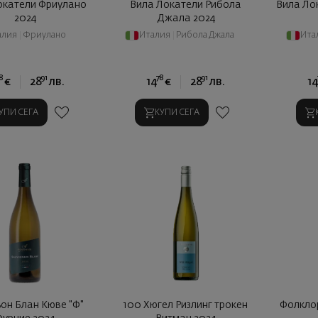
окатели Фриулано
Вила Локатели Рибола
Вила Ло
2024
Джала 2024
алия
|
Фриулано
Италия
|
Рибола Джала
Ита
8
91
78
91
€
28
лв.
14
€
28
лв.
14
УПИ СЕГА
КУПИ СЕГА
он Блан Кюве "Ф"
100 Хюгел Ризлинг трокен
Фолкло