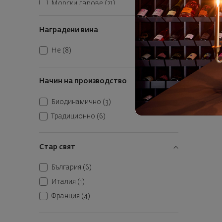
Морски дарове
(21)
Фриули-Венеция Джулия
(7)
Монсаб
Паста
(25)
Черноморски район
(3)
Наградени вина
Печени зеленчуци
(14)
Фр
Риба
(17)
Не
(8)
Сурово сушени меса
(16)
2
13
Твърди сирена
(7)
Начин на производство
Червени меса
(28)
К
Биодинамично
(3)
Традиционно
(6)
Стар свят
България
(6)
Италия
(1)
Франция
(4)