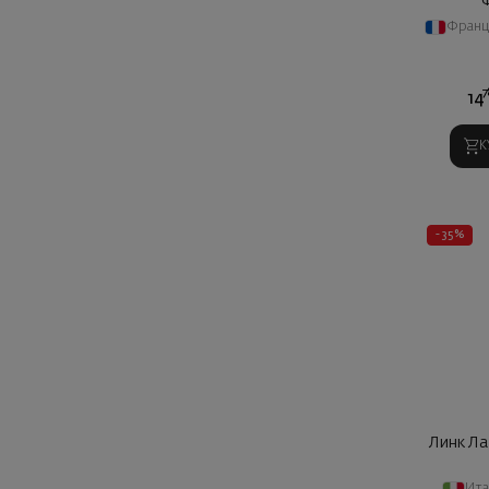
Франц
7
14
К
- 35%
Линк Ла
Ита