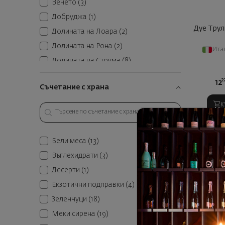
Орбелия
(2)
Венето
(3)
Сийуайнс Спирит
(1)
Добруджа
(1)
Дуе Тру
Типченица
(5)
Долината на Лоара
(2)
Ямантиеви
(2)
Долината на Рона
(2)
Ита
изба Боровица
(1)
Долината на Струма
(8)
изба Братанов
(1)
Долна Австрия
(2)
2
12
Съчетание с храна
Дунавска равнина
(8)
Емилия-Романя
(1)
К
Калабрия
(1)
Лангедок-Русийон
(3)
Бели меса
(13)
Остров Крит
(2)
Въглехидрати
(3)
Пиемонт
(1)
Десерти
(1)
Пулия
(6)
Екзотични подправки
(4)
Райнхесен
(2)
Зеленчуци
(18)
Сицилия
(1)
Меки сирена
(19)
Тракийска низина
(5)