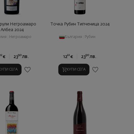
рули Негроамаро
Точка Рубин Типченица 2024
Албеа 2024
алия
|
Негроамаро
България
|
Рубин
22
90
22
90
€
23
лв.
12
€
23
лв.
КУПИ СЕГА
КУПИ СЕГА