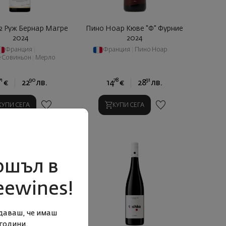
2 Руж Бернар Магре
Пино Ноар Кюве "Ф" Фурние
2024
2024
Франция
|
Франция
|
Пино Ноар
е Совиньон
|
Мерло
71
90
78
91
€
22
лв.
14
€
28
лв.
КУПИ СЕГА
КУПИ СЕГА
ошъл в
eewines!
даваш, че имаш
години.