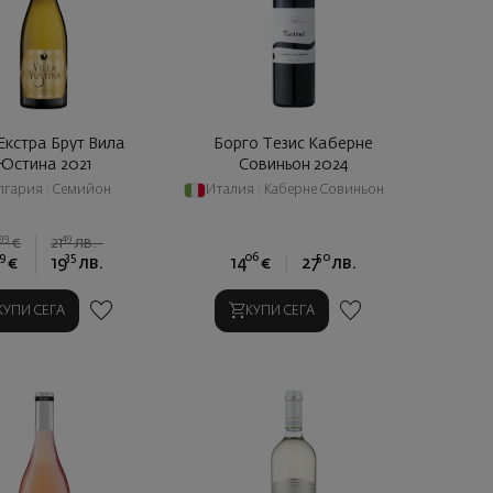
Екстра Брут Вила
Борго Тезис Каберне
Юстина 2021
Совиньон 2024
лгария
|
Семийон
Италия
|
Каберне Совиньон
99
49
0
€
21
лв.
9
35
06
50
€
19
лв.
14
€
27
лв.
КУПИ СЕГА
КУПИ СЕГА