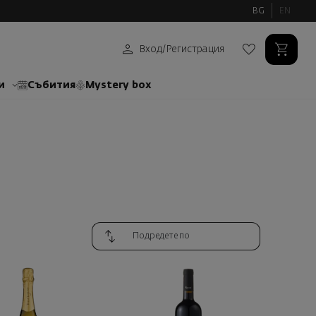
BG
EN
Вход
/
Регистрация
и
Събития
Mystery box