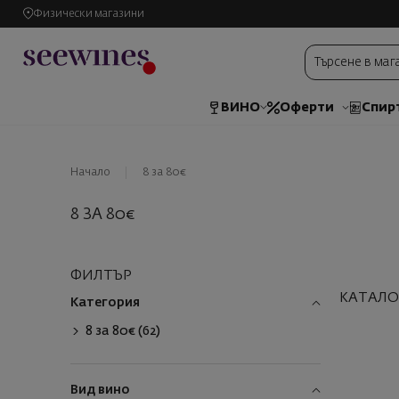
Физически магазини
ВИНО
Оферти
Спир
Начало
8 за 80€
8 ЗА 80€
ФИЛТЪР
КАТАЛО
Категория
8 за 80€ (62)
Вид вино