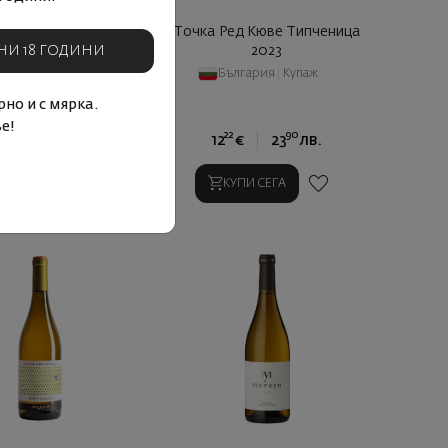
айт Кюве Типченица
Точка Ред Кюве Типченица
2024
2023
НИ 18 ГОДИНИ
ългария
|
Купаж
България
|
Купаж
но и с мярка.
е!
22
90
22
90
€
23
лв.
12
€
23
лв.
КУПИ СЕГА
КУПИ СЕГА