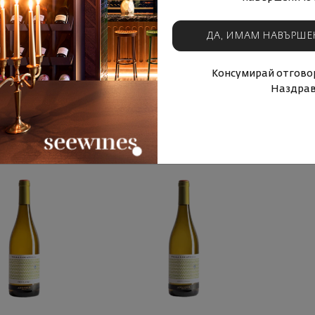
ле Шардоне 2024
Вионие Seewines Selection
Точка У
2024
ДА, ИМАМ НАВЪРШЕ
анция
|
Шардоне
България
|
Вионие
Б
Консумирай отговор
Наздрав
4
90
73
90
€
25
лв.
12
€
24
лв.
12
УПИ СЕГА
КУПИ СЕГА