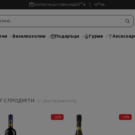
00
35
Безплатна доставка над
60
€
117
лв.
тни
Безалкохолни
Подаръци
Гурме
Аксесоар
Г С ПРОДУКТИ
(1 - 36 от 62 резултата)
- 35%
- 10%