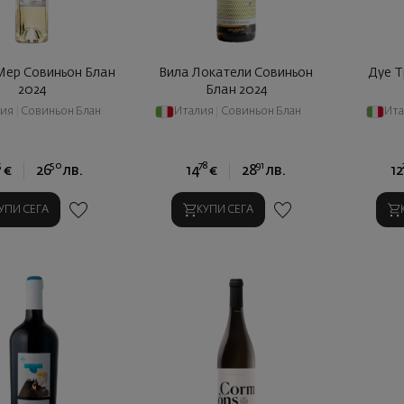
Мер Совиньон Блан
Вила Локатели Совиньон
Дуе Т
2024
Блан 2024
ия
|
Совиньон Блан
Италия
|
Совиньон Блан
Ит
5
50
78
91
€
26
лв.
14
€
28
лв.
12
УПИ СЕГА
КУПИ СЕГА