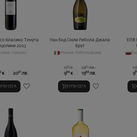
со Класико Тенута
Уан Енд Онли Рибола Джала
ЕПВ 
цолини 2023
Брут
талия
|
Гальопо
Италия
|
Рибола Джала
Бъ
29
90
15
€
29
лв.
1
9
91
94
44
8
€
20
лв.
9
€
19
лв.
9
УПИ СЕГА
КУПИ СЕГА