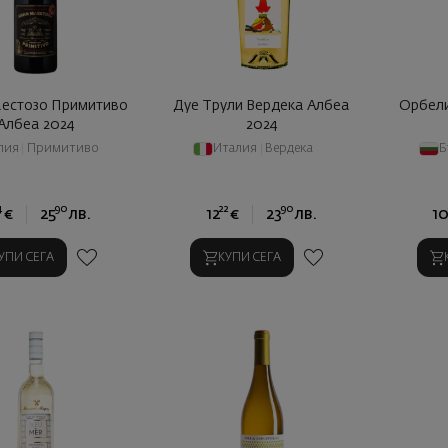
естозо Примитиво
Дуе Трули Вердека Албеа
Орбели
Албеа 2024
2024
лия
|
Примитиво
Италия
|
Вердека
Б
4
90
22
90
€
25
лв.
12
€
23
лв.
1
УПИ СЕГА
КУПИ СЕГА