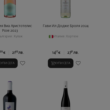
я Виа Аристотелис
Гави Ил Додже Броля 2024
Розе 2023
ългария
|
Купаж
Италия
|
Кортезе
99
49
27
91
0
€
21
лв.
14
€
27
лв.
КУПИ СЕГА
КУПИ СЕГА