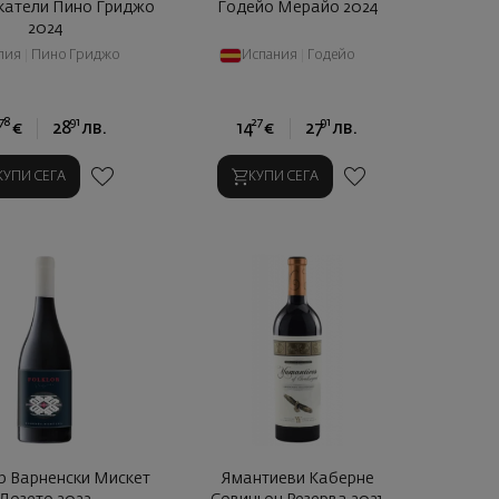
катели Пино Гриджо
Годейо Мерайо 2024
2024
лия
|
Пино Гриджо
Испания
|
Годейо
78
91
27
91
€
28
лв.
14
€
27
лв.
КУПИ СЕГА
КУПИ СЕГА
р Варненски Мискет
Ямантиеви Каберне