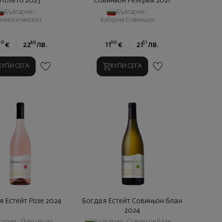
Лозето 2023
Совиньон Резерва 2021
България
|
България
|
ненски мискет
Каберне Совиньон
50
49
00
51
€
22
лв.
11
€
21
лв.
КУПИ СЕГА
КУПИ СЕГА
я Естейт Розе 2024
Богдая Естейт Совиньон блан
2024
гария
|
Пино Ноар
България
|
Совиньон Блан