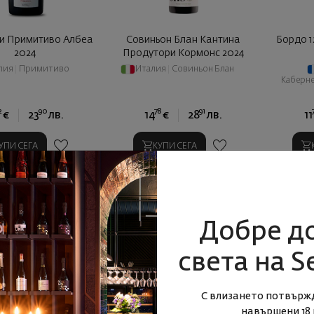
ли Примитиво Албеа
Совиньон Блан Кантина
Бордо 1
2024
Продутори Кормонс 2024
лия
|
Примитиво
Италия
|
Совиньон Блан
Каберн
2
90
78
91
€
23
лв.
14
€
28
лв.
11
УПИ СЕГА
КУПИ СЕГА
Добре д
света на S
С влизането потвърж
навършени 18 