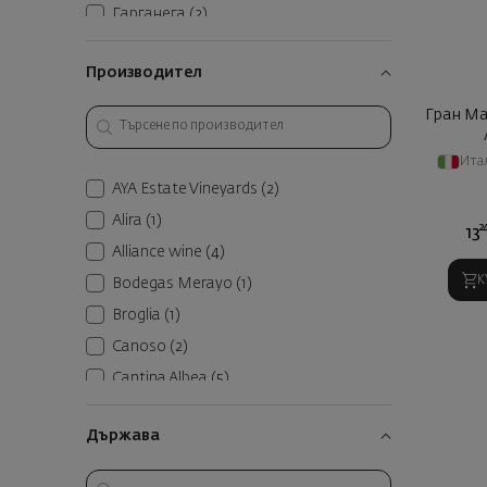
Гарганега
(2)
Глера
(1)
Производител
Годейо
(1)
Гренаш
(2)
Гран Ма
Гъмза
(1)
Ита
Каберне Совиньон
(6)
AYA Estate Vineyards
(2)
Каберне Фран
(1)
Alira
(1)
2
13
Каринян
(1)
Alliance wine
(4)
Кортезе
(1)
К
Bodegas Merayo
(1)
Коцифали
(2)
Broglia
(1)
Купаж
(9)
Canoso
(2)
Ламбруско
(1)
Cantina Albea
(5)
Мерло
(2)
Cantina Produttori Cormons
(1)
Негроамаро
(1)
Държава
Château Pesquié
(2)
Неро д'Авола
(1)
Cipriani
(1)