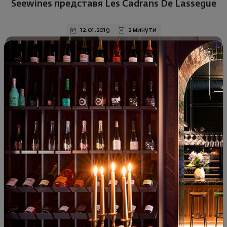
Seewines представя Les Cadrans De Lassegue
12.01.2019
2 минути
Винен клуб
Seewines представя Vintner's Reserve
Chardonnay