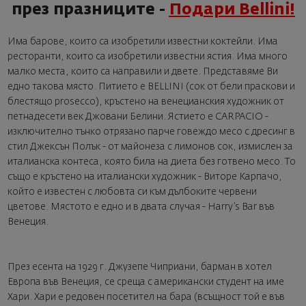
през празниците -
Подари Bellini!
Има барове, които са изобретили известни коктейли. Има
ресторанти, които са изобретили известни ястия. Има много
малко места, които са направили и двете. Представяме Ви
едно такова място. Питието е
BELLINI
(сок от бели праскови и
блестящо prosecco), кръстено на венецианския художник от
петнадесети век Джовани Белини. Ястието е CARPACIO -
изключително тънко отрязано парче говеждо месо с дресинг в
стил Джексън Полък - от майонеза с лимонов сок, измислен за
италианска контеса, която била на диета без готвено месо. То
също е кръстено на италиански художник - Виторе Карпачо,
който е известен с любовта си към дълбоките червени
цветове. Мястото е едно и в двата случая - Harry’s Bar във
Венеция.
През есента на 1929 г. Джузепе Чиприани, барман в хотел
Европа във Венеция, се среща с американски студент на име
Хари. Хари е редовен посетител на бара (всъщност той е във