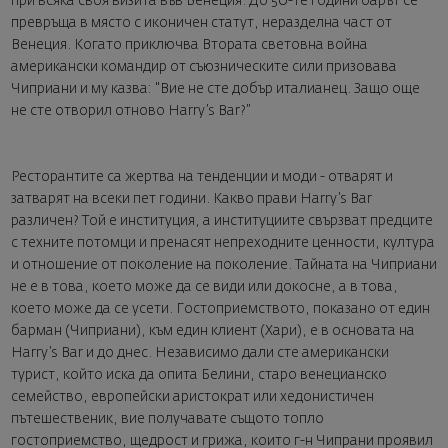
при всяка своя визита във Венеция. До 50-те години барът се
превръща в място с иконичен статут, неразделна част от
Венеция. Когато приключва Втората световна война
американски командир от съюзническите сили призовава
Чиприани и му казва: "Вие не сте добър италианец. Защо още
не сте отворил отново Harry’s Bar?”
Ресторантите са жертва на тенденции и моди - отварят и
затварят на всеки пет години. Какво прави Harry’s Bar
различен? Той е институция, а институциите свързват предците
с техните потомци и пренасят непреходните ценности, култура
и отношение от поколение на поколение. Тайната на Чиприани
не е в това, което може да се види или докосне, а в това,
което може да се усети. Гостоприемството, показано от един
барман (Чиприани), към един клиент (Хари), e в основата на
Harry’s Bar и до днес. Независимо дали сте американски
турист, който иска да опита Белини, старо венецианско
семейство, европейски аристократ или хедонистичен
пътешественик, вие получавате същото топло
гостоприемство, щедрост и грижа, които г-н Чипрани проявил