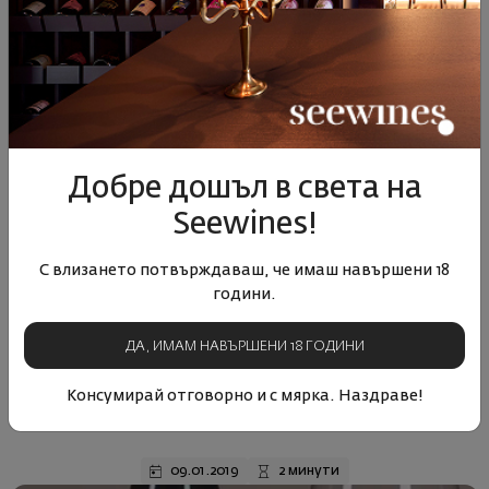
14.01.2019
2 минути
Добре дошъл в света на
Seewines!
С влизането потвърждаваш, че имаш навършени 18
години.
ДА, ИМАМ НАВЪРШЕНИ 18 ГОДИНИ
Винен клуб
Консумирай отговорно и с мярка. Наздраве!
Seewines представя Grillo
09.01.2019
2 минути