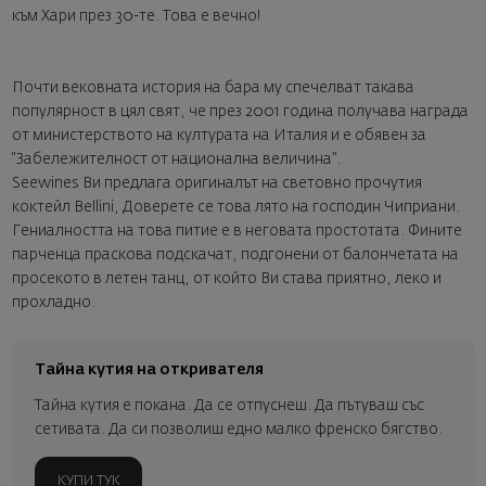
към Хари през 30-те. Това е вечно!
Почти вековната история на бара му спечелват такава
популярност в цял свят, че през 2001 година получава награда
от министерството на културата на Италия и е обявен за
“Забележителност от национална величина”.
Seewines Ви предлага оригиналът на световно прочутия
коктейл
Bellini
, Доверете се това лято на господин Чиприани.
Гениалността на това питие е в неговата простотата. Фините
парченца праскова подскачат, подгонени от балончетата на
просекото в летен танц, от който Ви става приятно, леко и
прохладно.
Тайна кутия на откривателя
Тайна кутия е покана. Да се отпуснеш. Да пътуваш със
сетивата. Да си позволиш едно малко френско бягство.
КУПИ ТУК