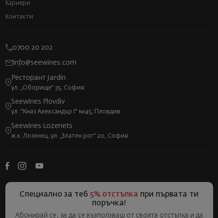
Кариери
Контакти
0700 20 202
info@seewines.com
Ресторант Jardin
ул. „Оборище“ 35, София
Seewines Plovdiv
ул. "Княз Александър I" №45, Пловдив
Seewines Lozenets
ж.к. Лозенец, ул. „Златен рог“ 20, София
Специално за теб
5% отстъпка
при първата ти
поръчка!
Абонирай се, за да се възползваш от своята отстъпка и да