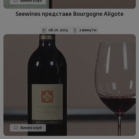
Винен клуб
Seewines представя Bourgogne Aligote
08.01.2019
2 минути
Винен клуб