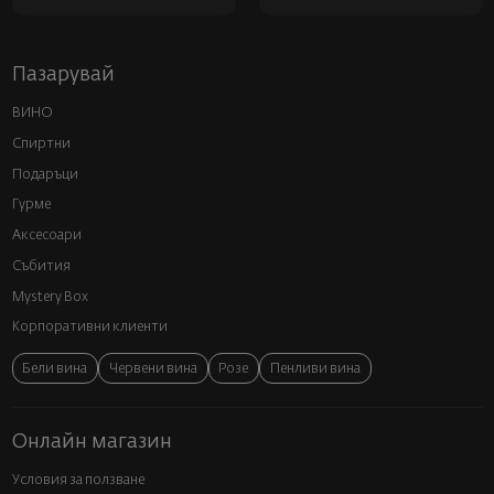
Пазарувай
ВИНО
Спиртни
Подаръци
Гурме
Аксесоари
Събития
Mystery Box
Корпоративни клиенти
Бели вина
Червени вина
Розе
Пенливи вина
Онлайн магазин
Условия за ползване