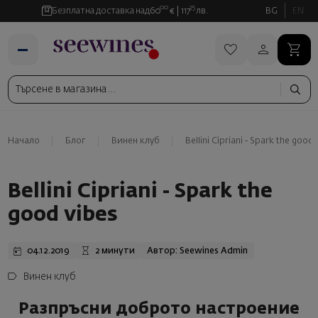
00
35
Безплатна доставка над
60
€
117
лв.
BG
EN
Начало
Блог
Винен клуб
Bellini Cipriani - Spark the good 
Bellini Cipriani - Spark the
good vibes
04.12.2019
2 минути
Автор: Seewines Admin
Винен клуб
Разпръсни доброто настроение