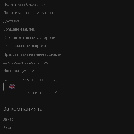
Политика за бисквитки
Политика за поверителност
Доставка
Връщане и замяна
Онлайн решаване на спорове
Често задавани въпроси
Прекратяване на винен абонамент
Декларация за достъпност
Информация за AI
SWITCH TO
ENGLISH
За компанията
За нас
Блог