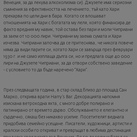
Венеция, за да лекува алкохолизма си). Джузепе има сериозни
съмнения за ефективността на лечението, тъй като Хари
прекарва по цели дни в бара. Когато се влошават
отношенията на Хари с богатата му леля, която финансира де
факто вредния му навик, той остава без пари и моли Чиприани
за заем от 10 000 лири. Чиприани му заема сумата и Хари
изчезва. Чиприани започва да се притеснява, че никога повече
няма да види парите си, когато Хари се завърща през февруари
1930 г. и не само изплаща дълга си, но и предлага още 40 000
лири на Джузепе Чиприани, за да отвори собствено заведение
- с условието то да бъде наречено “Хари”.
През следващата година, в стар склад близо до площад Сан
Марко, открива врати Harry’s Bar. Декорацията напомня
изискана ветроходна яхта, с много добре полирано и
патинирано от времето дърво. Обслужването е елегантно и
сърдечно, сякаш без никакво усилие. Посетителят веднага
придобива семейно усещане. Писатели, художници, артисти и
кралски особи го откриват и превръщат в любима дестинация