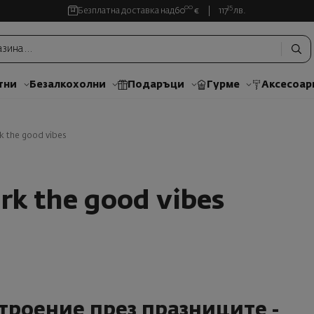
00
35
Безплатна доставка над
60
€
117
лв.
тни
Безалкохолни
Подаръци
Гурме
Аксесоар
ark the good vibes
park the good vibes
троение през празниците -