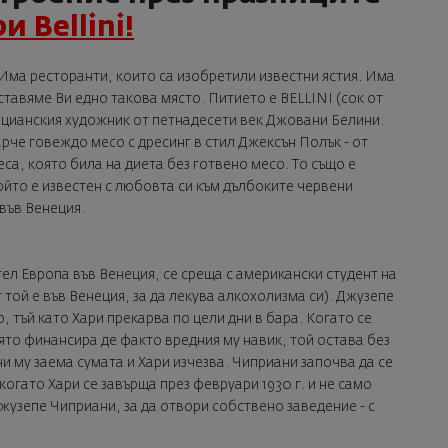
и Bellini!
Има ресторанти, които са изобретили известни ястия. Има
ставяме Ви едно такова място. Питието е
BELLINI
(сок от
нецианския художник от петнадесети век Джовани Белини.
рче говеждо месо с дресинг в стил Джексън Полък - от
са, която била на диета без готвено месо. То също е
ойто е известен с любовта си към дълбоките червени
 във Венеция.
тел Европа във Венеция, се среща с американски студент на
 той е във Венеция, за да лекува алкохолизма си). Джузепе
 тъй като Хари прекарва по цели дни в бара. Когато се
ято финансира де факто вредния му навик, той остава без
и му заема сумата и Хари изчезва. Чиприани започва да се
когато Хари се завърща през февруари 1930 г. и не само
жузепе Чиприани, за да отвори собствено заведение - с