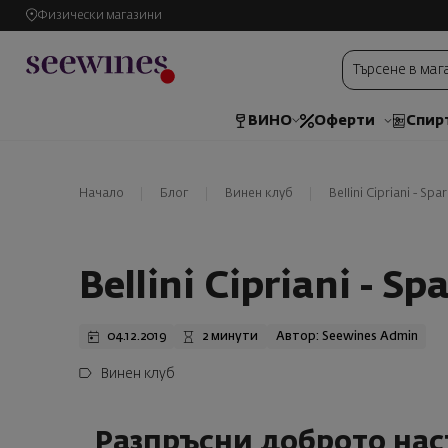
Физически магазини
ВИНО
Оферти
Спир
Начало
Блог
Винен клуб
Bellini Cipriani - Sp
Bellini Cipriani - S
04.12.2019
2 минути
Автор: Seewines Admin
Винен клуб
Разпръсни доброто нас