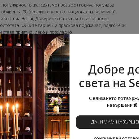
популярност в цял свят, че през 2001 година получава
е обявен за “Забележителност от национална величина”.
ия коктейл
Bellini
, Доверете се това лято на господин
ростотата. Фините парченца праскова подскачат, подгонени
и става приятно, леко и прохладно.
КУПИ ТУК
със сетивата. Да си позволиш едно
Добре д
света на S
С влизането потвърж
навършени 18 
ДА, ИМАМ НАВЪРШЕ
Консумирай отговор