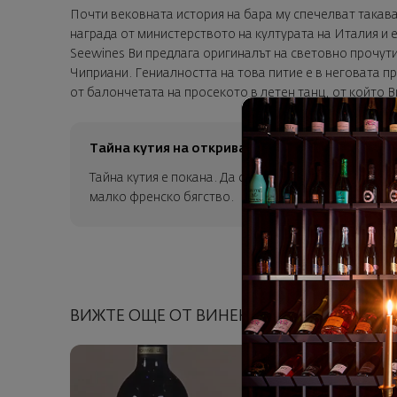
Почти вековната история на бара му спечелват такава 
награда от министерството на културата на Италия и 
Seewines Ви предлага оригиналът на световно прочут
Чиприани. Гениалността на това питие е в неговата п
от балончетата на просекото в летен танц, от който В
Тайна кутия на откривателя
Тайна кутия е покана. Да се отпуснеш. Да пътуваш 
малко френско бягство.
ВИЖТЕ ОЩЕ ОТ ВИНЕН КЛУБ