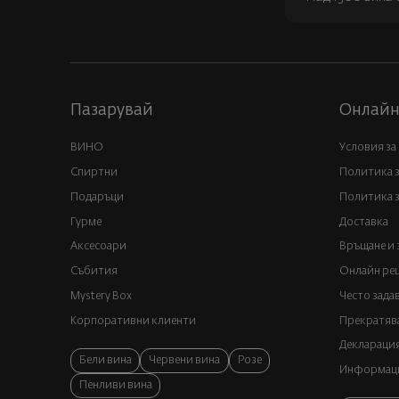
Пазарувай
Онлайн
ВИНО
Условия за
Спиртни
Политика 
Подаръци
Политика з
Гурме
Доставка
Аксесоари
Връщане и 
Събития
Онлайн реш
Mystery Box
Често зада
Корпоративни клиенти
Прекратява
Декларация
Бели вина
Червени вина
Розе
Информация
Пенливи вина