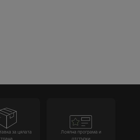
тавка за цялата
Лоялна програма и
страна
отстъпки