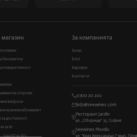
 магазин
За компанията
 ползване
За нас
за бисквитки
Блог
а поверителност
Кариери
Контакти
замяна
аване на спорове
0700 20 202
вани въпроси
info@seewines.com
не на винен абонамент
Ресторант Jardin
 за достъпност
ул. „Оборище“ 35, София
 за AI
Seewines Plovdiv
ул. "Княз Александър I" №45, Пло
SWITCH TO