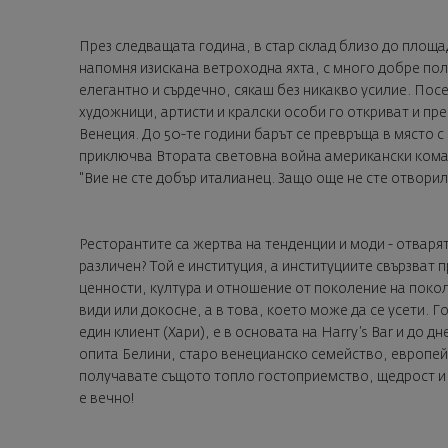
През следващата година, в стар склад близо до площа
напомня изискана ветроходна яхта, с много добре по
елегантно и сърдечно, сякаш без никакво усилие. По
художници, артисти и кралски особи го откриват и пр
Венеция. До 50-те години барът се превръща в място с
приключва Втората световна война американски коман
"Вие не сте добър италианец. Защо още не сте отворил 
Ресторантите са жертва на тенденции и моди - отварят 
различен? Той е институция, а институциите свързват 
ценности, култура и отношение от поколение на покол
види или докосне, а в това, което може да се усети. 
един клиент (Хари), e в основата на Harry’s Bar и до 
опита Белини, старо венецианско семейство, европей
получавате същото топло гостоприемство, щедрост и г
е вечно!