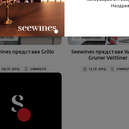
Наздрав
ен клуб
Винен клуб
ines представя Grillo
Seewines представя 
Gruner Veltliner
09.01.2019
2 минути
13.01.2019
2 мину