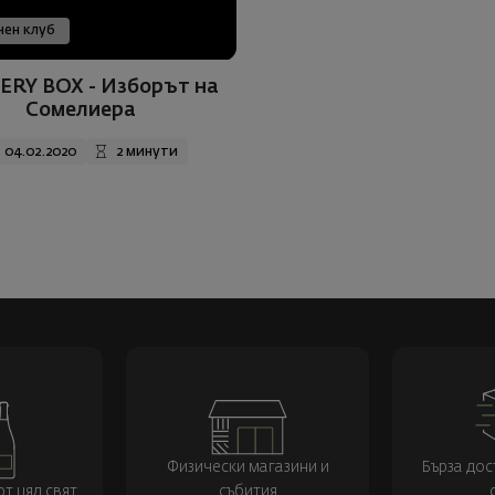
ен клуб
ERY BOX - Изборът на
Сомелиера
04.02.2020
2 минути
Физически магазини и
Бърза дос
т цял свят
събития