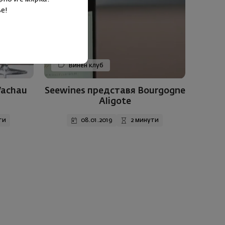
е!
Винен клуб
Wachau
Seewines представя Bourgogne
Aligote
ти
08.01.2019
2 минути