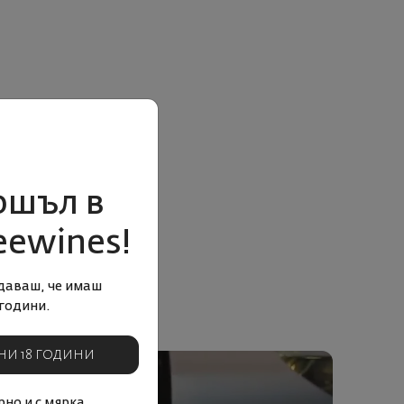
ошъл в
eewines!
даваш, че имаш
години.
НИ 18 ГОДИНИ
но и с мярка.