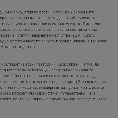
д Сан Марко, открива врати Harry’s Bar. Декорацията
лирано и патинирано от времето дърво. Обслужването е
сетителят веднага придобива семейно усещане. Писатели,
евръщат в любима дестинация при всяка своя визита във
 иконичен статут, неразделна част от Венеция. Когато
дир от съюзническите сили призовава Чиприани и му казва:
отново Harry’s Bar?”
и затварят на всеки пет години. Какво прави Harry’s Bar
предците с техните потомци и пренасят непреходните
ение. Тайната на Чиприани не е в това, което може да се
Гостоприемството, показано от един барман (Чиприани), към
днес. Независимо дали сте американски турист, който иска да
ски аристократ или хедонистичен пътешественик, вие
рижа, които г-н Чипрани проявил към Хари през 30-те. Това