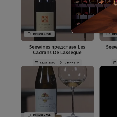
Винен клуб
Вин
Seewines представя Les
Seew
Cadrans De Lassegue
12.01.2019
2 минути
Винен клуб