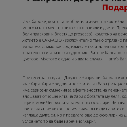
Подар
Има барове, които са изобретили известни коктейли. 
много малко места, които са направили и двете. Пред
бели праскови и блестящо prosecco), кръстено на ве
Ястието е CARPACIO - изключително тънко отрязано па
майонеза с лимонов сок, измислен за италианска конте
кръстено на италиански художник - Виторе Карпачо, к
цветове. Мястото е едно и в двата случая - Harry’s Bar
През есента на 1929 г. Джузепе Чиприани, барман в хо
име Хари. Хари е редовен посетител на бара (всъщност
има сериозни съмнения за ефективността на лечението,
влошават отношенията на Хари с богатата му леля, ко
пари и моли Чиприани за заем от 10 000 лири. Чиприан
притеснява, че никога повече няма да види парите си, 
изплаща дълга си, но и предлага още 40 000 лири на Д
условието то да бъде наречено “Хари”.