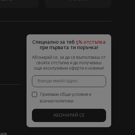
Специално за теб
5% отстъпка
при първата ти поръчка!
Абонирай се, за да се възползваш от
своята отстъпка и да получаваш
още ексклузивни оферти и новини!
Приемам общи условия и
всички политики
АБОНИРАЙ СЕ
вдив