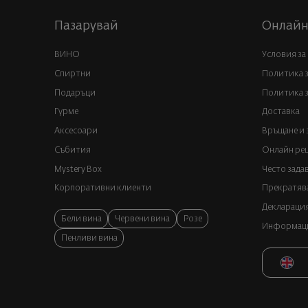
Пазарувай
Онлайн
ВИНО
Условия за
Спиртни
Политика 
Подаръци
Политика з
Гурме
Доставка
Аксесоари
Връщане и 
Събития
Онлайн реш
Mystery Box
Често зада
Корпоративни клиенти
Прекратява
Декларация
Бели вина
Червени вина
Розе
Информация
Пенливи вина