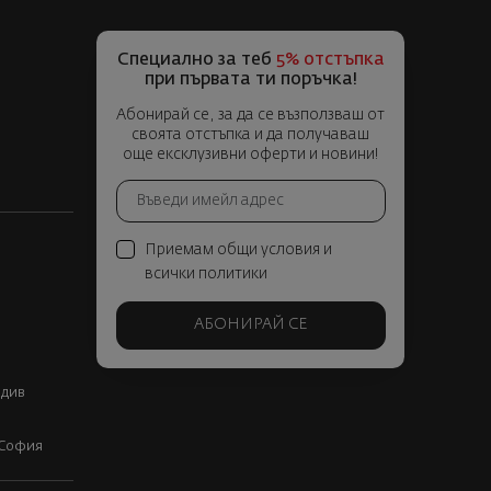
Специално за теб
5% отстъпка
при първата ти поръчка!
Абонирай се, за да се възползваш от
своята отстъпка и да получаваш
още ексклузивни оферти и новини!
Приемам общи условия и
всички политики
АБОНИРАЙ СЕ
вдив
, София