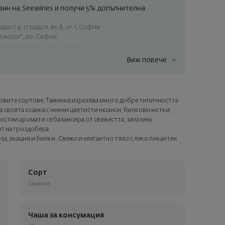
ин на Seewines и получи 5% допълнителна
ост 4, сграда 11, вх.В, ет.1, София
атен рог", 20, София
яз Александър I", 45, Пловдив
Виж повече
ъчки над 60 € / 117.35 лв.
ес в рамките на град София
лата страна
товите сортове, Тамянка изразява много добре типичността
а опаковка и персонализирана картичка с ваше пожелание.
ща своята осанка с нежни цветисти нюанси, билкови нотки,
ащата стъпка от поръчката.
достни аромати се балансира от свежестта, запазена
т на гроздобера.
за, акация и билки. Свежо и елегантно тяло с леко пикантен
Сорт
Тамянка
Чаша за консумация