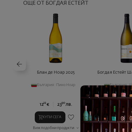
ОЩЕ ОТ БОГДАЯ ЕСТЕЙТ
Блан де Ноар 2025
Богдая Естейт Ш
България
|
Пино Ноар
България
|
Ш
22
90
71
12
€
23
лв.
11
€
2
КУПИ СЕГА
КУПИ СЕГ
Виж подобни продукти
Виж подобни п