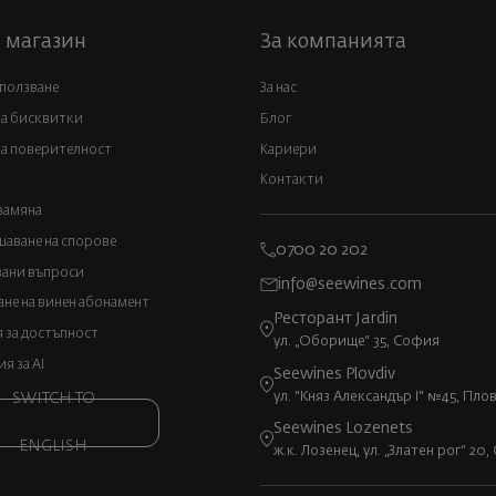
 магазин
За компанията
 ползване
За нас
за бисквитки
Блог
а поверителност
Кариери
Контакти
замяна
аване на спорове
0700 20 202
вани въпроси
info@seewines.com
не на винен абонамент
Ресторант Jardin
 за достъпност
ул. „Оборище“ 35, София
 за AI
Seewines Plovdiv
ул. "Княз Александър I" №45, Пло
SWITCH TO
Seewines Lozenets
ENGLISH
ж.к. Лозенец, ул. „Златен рог“ 20