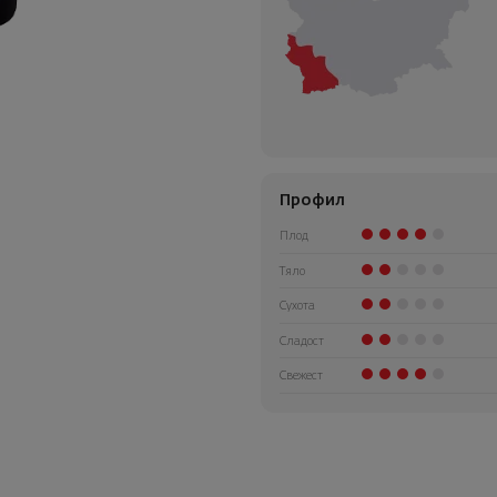
Профил
Плод
Тяло
Сухота
Сладост
Свежест