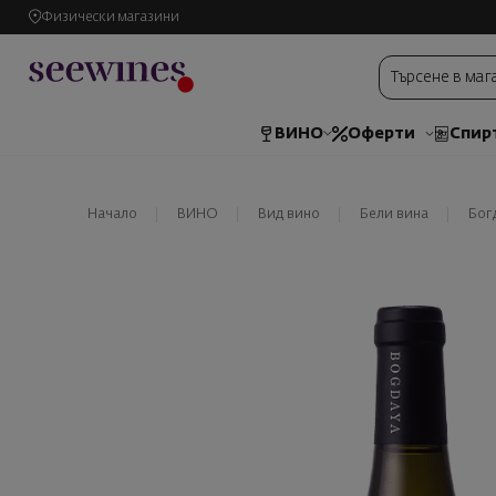
Физически магазини
ВИНО
Оферти
Спир
Начало
ВИНО
Вид вино
Бели вина
Бог