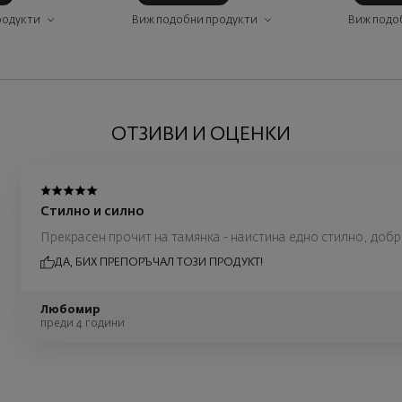
родукти
Виж подобни продукти
Виж подо
ОТЗИВИ И ОЦЕНКИ
Стилно и силно
Прекрасен прочит на тамянка - наистина едно стилно, доб
ДА, БИХ ПРЕПОРЪЧАЛ ТОЗИ ПРОДУКТ!
Любомир
преди 4 години