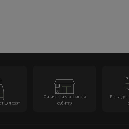
Физически магазини и
Бърза дос
т цял свят
събития