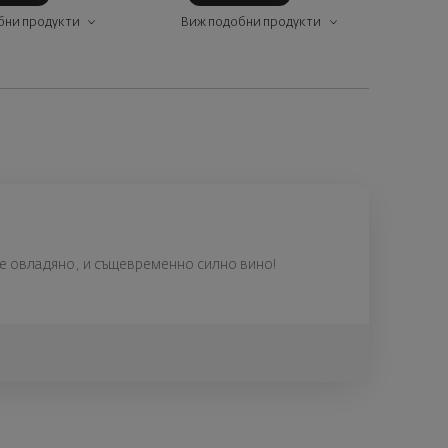
бни продукти
Виж подобни продукти
Виж
ре овладяно, и същевременно силно вино!