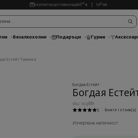
00
35
Безплатна доставка над
60
€
117
лв.
тни
Безалкохолни
Подаръци
Гурме
Аксесоар
дая Естейт Тамянка
Богдая Естейт
Богдая Естей
sku: 103881
5
Вижте 1 отзив(а)
Изчерпана наличност