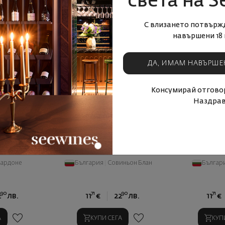
света на S
С влизането потвърж
навършени 18 
ДА, ИМАМ НАВЪРШЕ
Консумирай отговор
Наздрав
ардоне 2023
Богдая Естейт Совиньон блан
Богдая Естей
2024
ардоне
България
|
Совиньон Блан
Българ
90
71
90
71
2
лв.
11
€
22
лв.
11
€
А
КУПИ СЕГА
КУП