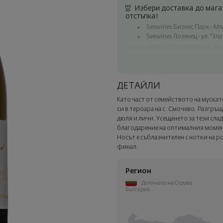
Избери доставка до магаз
отстъпка!
Seewines Бизнес Парк - Млад
Seewines Лозенец - ул. "Зл
Seewines Пловдив - ул. "Кн
Безплатна доставка за пор
Куриер на Seewines до адр
До офисите на Спиди в ця
ДЕТАЙЛИ
Изненадайте със стил
Като част от семейството на муска
Добавете луксозна подаръчн
си в тероара на с. Смочево. Разгръ
Изберете тази опция в следв
дюля и личи. Усещането за тези сла
благодарение на оптималния момен
Носът е съблазнителен с нотки на ро
финал.
Регион
Долината на Струма
България