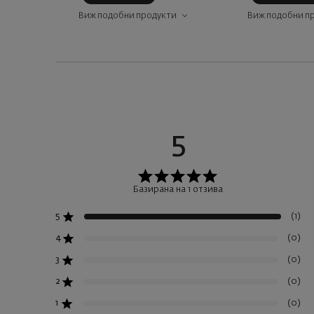
Виж подобни продукти
Виж подобни п
5
Базирана на 1 отзива
(1)
5
(0)
4
(0)
3
(0)
2
(0)
1