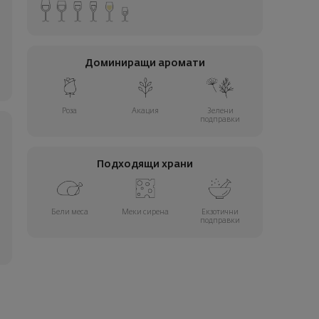
Доминиращи аромати
Роза
Акация
Зелени
подправки
Подходящи храни
Бели меса
Меки сирена
Екзотични
подправки