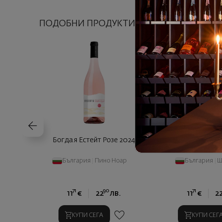
ПОДОБНИ ПРОДУКТИ
Богдая Естейт Розе 2024
Богдая Естейт Ш
България
|
Пино Ноар
България
|
Ш
71
90
71
11
€
22
лв.
11
€
2
КУПИ СЕГА
КУПИ СЕГ