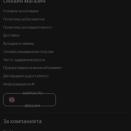
Онлайн магазин
Условия за ползване
Политика за бисквитки
Политика за поверителност
Доставка
Връщане и замяна
Онлайн решаване на спорове
Често задавани въпроси
Прекратяване на винен абонамент
Декларация за достъпност
Информация за AI
SWITCH TO
ENGLISH
За компанията