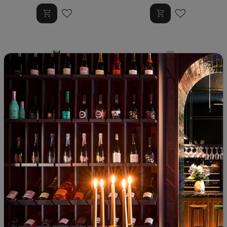
Совиньон Блан Special
Совиньон Блан Дивес 2024
Selection Дивес 2023
България
|
Совиньон Блан
България
|
Совиньон Блан
71
99
66
89
9
€
18
лв.
9
€
18
лв.