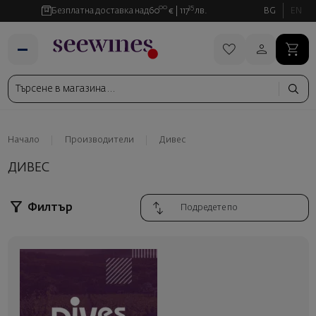
00
35
Безплатна доставка над
60
€
117
лв.
BG
EN
Начало
Производители
Дивес
ДИВЕС
Филтър