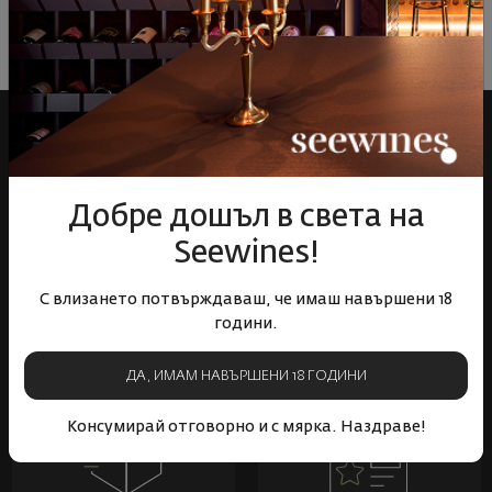
Добре дошъл в света на
Seewines!
С влизането потвърждаваш, че имаш навършени 18
Над 1300 вина от цял
Физически магазини и
години.
свят
събития
ДА, ИМАМ НАВЪРШЕНИ 18 ГОДИНИ
Консумирай отговорно и с мярка. Наздраве!