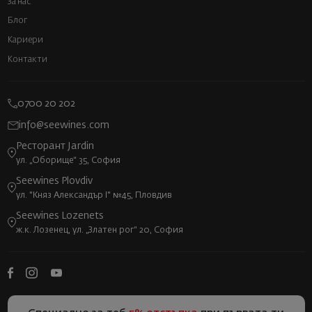
За нас
Блог
Кариери
Контакти
0700 20 202
info@seewines.com
Ресторант Jardin
ул. „Оборище“ 35, София
Seewines Plovdiv
ул. "Княз Александър I" №45, Пловдив
Seewines Lozenets
ж.к. Лозенец, ул. „Златен рог“ 20, София