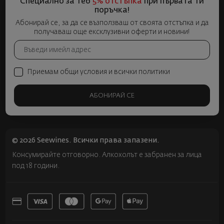
Специално за теб
5% отстъпка
при първата ти
поръчка!
Абонирай се, за да се възползваш от своята отстъпка и да
получаваш още ексклузивни оферти и новини!
Приемам общи условия и всички политики
АБОНИРАЙ СЕ
© 2026 Seewines. Всички права запазени.
Консумирайте отговорно. Алкохолът е забранен за лица
под 18 години.