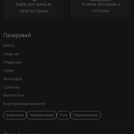
Бърза доставка за
Лоялна програма и
цялата страна
отстъпки
Пазарувай
ВИНО
Спиртни
Подаръци
Гурме
Аксесоари
Събития
Mystery Box
Корпоративни клиенти
Бели вина
Червени вина
Розе
Пенливи вина