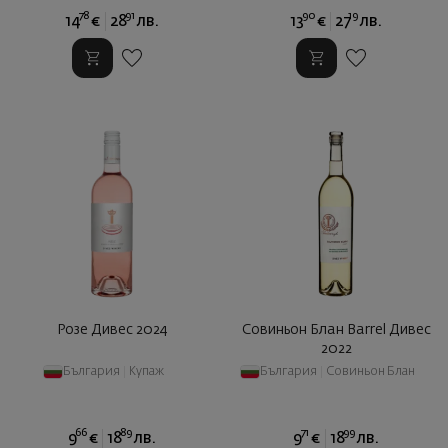
78
91
90
19
14
€
28
лв.
13
€
27
лв.
Розе Дивес 2024
Совиньон Блан Barrel Дивес
2022
България
|
Купаж
България
|
Совиньон Блан
66
89
71
99
9
€
18
лв.
9
€
18
лв.