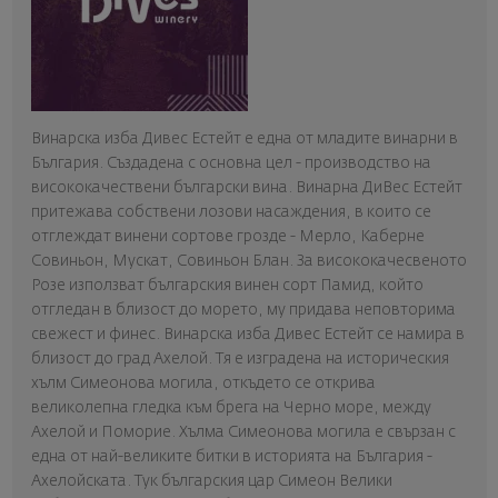
Винарска изба Дивес Естейт е една от младите винарни в
България. Създадена с основна цел - производство на
висококачествени български вина. Винарна ДиВес Естейт
притежава собствени лозови насаждения, в които се
отглеждат винени сортове грозде - Мерло, Каберне
Совиньон, Мускат, Совиньон Блан. За висококачесвеното
Розе използват българския винен сорт Памид, който
отгледан в близост до морето, му придава неповторима
свежест и финес. Винарска изба Дивес Естейт се намира в
близост до град Ахелой. Тя е изградена на историческия
хълм Симеонова могила, откъдето се открива
великолепна гледка към брега на Черно море, между
Ахелой и Поморие. Хълма Симеонова могила е свързан с
една от най-великите битки в историята на България -
Ахелойската. Тук българския цар Симеон Велики