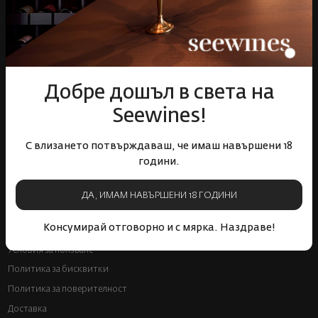
ВИНО
Спиртни
Подаръци
Гурме
Добре дошъл в света на
Аксесоари
Seewines!
Събития
Mystery Box
С влизането потвърждаваш, че имаш навършени 18
Корпоративни клиенти
години.
Бели вина
Червени вина
Розе
Пенливи вина
ДА, ИМАМ НАВЪРШЕНИ 18 ГОДИНИ
Онлайн магазин
Консумирай отговорно и с мярка. Наздраве!
Условия за ползване
Политика за бисквитки
Политика за поверителност
Доставка