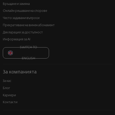
Връщане и замяна
Онлайн решаване на спорове
Често задавани въпроси
Прекратяване на винен абонамент
Декларация за достъпност
Информация за AI
SWITCH TO
ENGLISH
За компанията
За нас
Блог
Кариери
Контакти