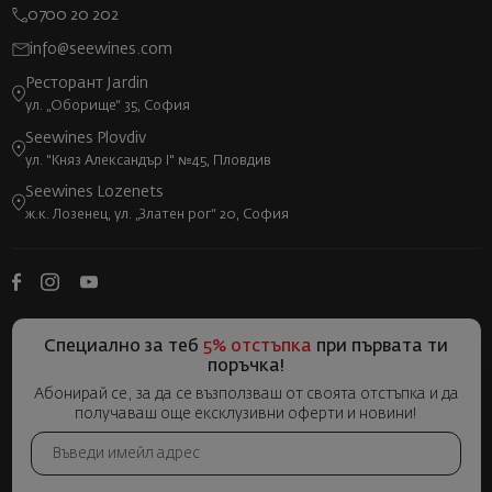
0700 20 202
info@seewines.com
Ресторант Jardin
ул. „Оборище“ 35, София
Seewines Plovdiv
ул. "Княз Александър I" №45, Пловдив
Seewines Lozenets
ж.к. Лозенец, ул. „Златен рог“ 20, София
Специално за теб
5% отстъпка
при първата ти
поръчка!
Абонирай се, за да се възползваш от своята отстъпка и да
получаваш още ексклузивни оферти и новини!