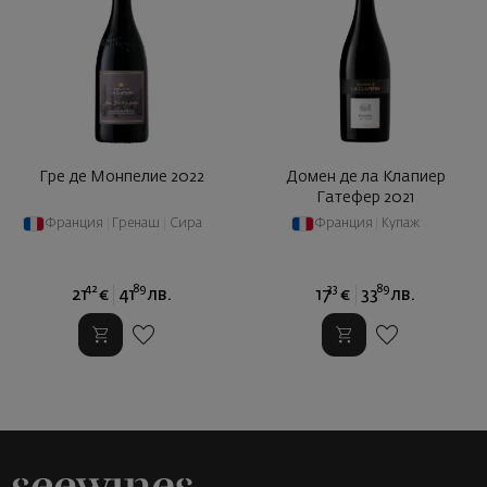
Гре де Монпелие 2022
Домен де ла Клапиер
Гатефер 2021
Франция
|
Гренаш
|
Сира
Франция
|
Купаж
42
89
33
89
21
€
41
лв.
17
€
33
лв.