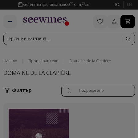
00
35
Безплатна доставка над
60
€
117
лв.
BG
EN
Начало
Производители
Domaine de la Clapière
DOMAINE DE LA CLAPIÈRE
Филтър