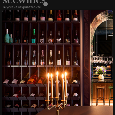
Над 1300 вина от цял
Физически магазини и
свят
събития
Бърза доставка за
Лоялна програма и
цялата страна
отстъпки
Пазарувай