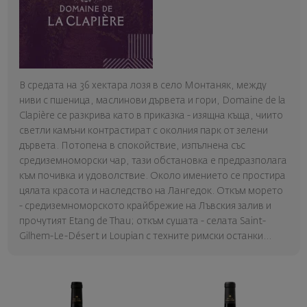
В средата на 36 хектара лозя в село Монтаняк, между
ниви с пшеница, маслинови дървета и гори, Domaine de la
Clapière се разкрива като в приказка - изящна къща, чиито
светли камъни контрастират с околния парк от зелени
дървета. Потопена в спокойствие, изпълнена със
средиземноморски чар, тази обстановка е предразполага
към почивка и удоволствие. Около имението се простира
цялата красота и наследство на Лангедок. Откъм морето
- средиземноморското крайбрежие на Лъвския залив и
прочутият Etang de Thau; откъм сушата - селата Saint-
Gilhem-Le-Désert и Loupian с техните римски останки...