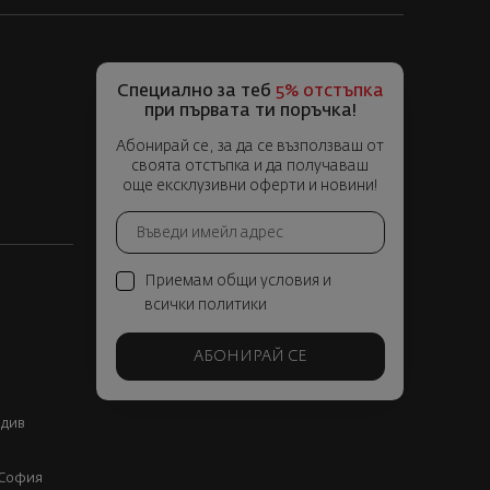
Специално за теб
5% отстъпка
при първата ти поръчка!
Абонирай се, за да се възползваш от
своята отстъпка и да получаваш
още ексклузивни оферти и новини!
Приемам общи условия и
всички политики
АБОНИРАЙ СЕ
вдив
, София