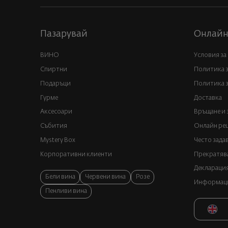
Пазарувай
Онлайн
ВИНО
Условия за
Спиртни
Политика 
Подаръци
Политика з
Гурме
Доставка
Аксесоари
Връщане и 
Събития
Онлайн реш
Mystery Box
Често зада
Корпоративни клиенти
Прекратява
Декларация
Бели вина
Червени вина
Розе
Информация
Пенливи вина