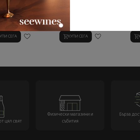
ългария
|
Купаж
България
|
Купаж
Бъ
9
99
29
99
€
25
лв.
13
€
25
лв.
13
УПИ СЕГА
КУПИ СЕГА
Физически магазини и
Бърза дос
т цял свят
събития