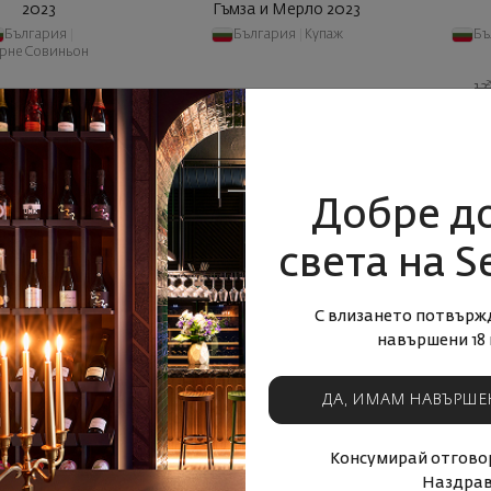
2023
Гъмза и Мерло 2023
България
|
България
|
Купаж
Бъ
рне Совиньон
2
13
4
00
94
00
€
39
лв.
19
€
39
лв.
11
УПИ СЕГА
КУПИ СЕГА
Добре д
света на S
С влизането потвърж
навършени 18 
ДА, ИМАМ НАВЪРШЕ
rscape Алиготе и
Silverscape Димят и
Silver
Консумирай отговор
ньон Блан 2023
Врачански Мискет 2023
Наздрав