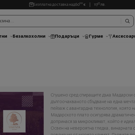
00
35
Безплатна доставка над
60
€
117
лв.
тни
Безалкохолни
Подаръци
Гурме
Аксесоар
Сгушено сред спиращите дъха Мадарски 
дългоочакваното сбъдване на една мечта
пейзаж с авангардна технология, която н
Мадарското плато осигурява драматичен
допринася за микроклимат, който е идеа
Освен на невероятна гледка, винарната с
повлияния от морето климат. Първите лоз