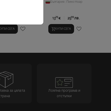
лгария
|
Шардоне
България
|
Пино Ноар
29
99
29
99
€
25
лв.
13
€
25
лв.
КУПИ СЕГА
КУПИ СЕГА
тавка за цялата
Лоялна програма и
страна
отстъпки