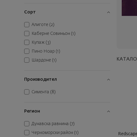
Сорт
Алиготе
(2)
Каберне Совиньон
(1)
Купаж
(3)
Пино Ноар
(1)
КАТАЛО
Шардоне
(1)
Производител
Симента
(8)
Регион
Дунавска равнина
(7)
Черноморски район
(1)
Redscap