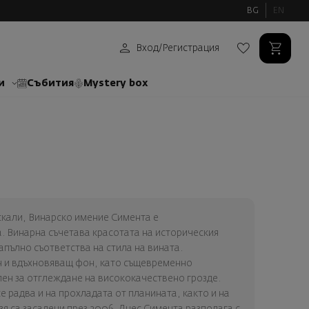
BG
EN
Вход
/
Регистрация
и
Събития
Mystery box
скали, Винарско имение Симента е
. Винарна съчетава красотата на историческия
апълно съответства на стила на вината.
 и вдъхновяващ фон, като същевременно
лен за отглеждане на висококачествено грозде.
е радва и на прохладата от планината, както и на
я са засадени през 2006. Днес Симента разполага с