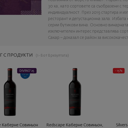
30 ха, като сортовете са съобразени с т
индивидуалност. През 2019 стартира и из
ресторант и дегустационна зала. Избата е 
серии бутикови вина. Основно винарната
изключителен интерес представлява сорт
Сакар – доказал се район за висококачес
Г С ПРОДУКТИ
(1 - 8 от 8 резултата)
DIVINO'25
- 15%
e Каберне Совиньон
Redscape Каберне Совиньон,
Silver