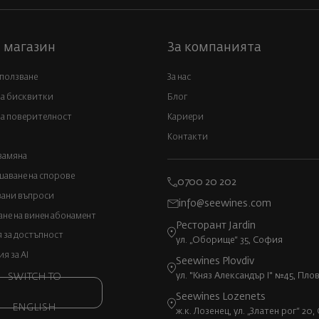
 магазин
За компанията
 ползване
За нас
за бисквитки
Блог
а поверителност
Кариери
Контакти
замяна
аване на спорове
0700 20 202
вани въпроси
info@seewines.com
не на винен абонамент
Ресторант Jardin
 за достъпност
ул. „Оборище“ 35, София
 за AI
Seewines Plovdiv
ул. "Княз Александър I" №45, Пло
SWITCH TO
Seewines Lozenets
ENGLISH
ж.к. Лозенец, ул. „Златен рог“ 20