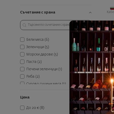
Кабе
Съчетание с храна
9
19
К
Бели меса
(6)
Зеленчуци
(5)
Морски дарове
(5)
Паста
(2)
Печени зеленчуци
(1)
Риба
(2)
Сурово сушени меса
(1)
Червени меса
(2)
Цена
Silve
До 20 €
(8)
Сови