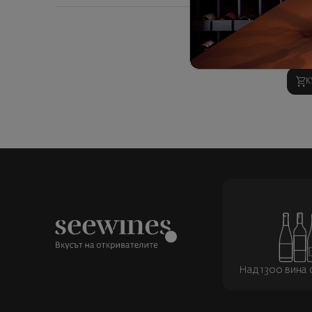
Б
2
13
К
Над 1300 вина о