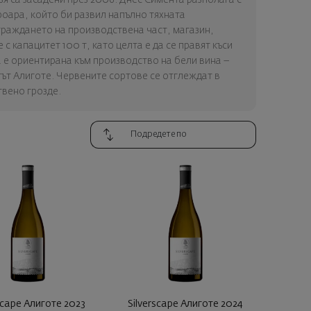
ероара, който би развил напълно тяхната
граждането на производствена част, магазин,
с капацитет 100 т, като целта е да се правят къси
 е ориентирана към производство на бели вина –
ът Алиготе. Червените сортове се отглеждат в
твено грозде.
scape Алиготе 2023
Silverscape Алиготе 2024