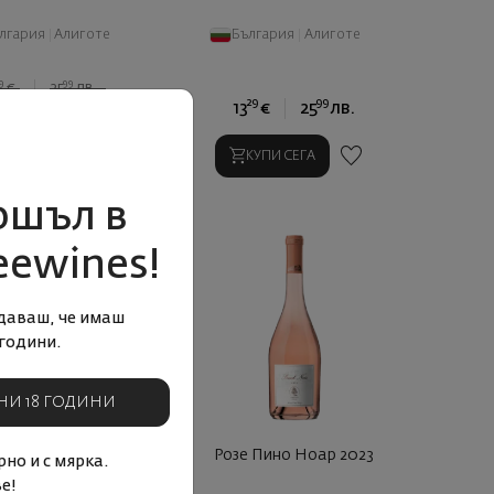
лгария
|
Алиготе
България
|
Алиготе
9
99
€
25
лв.
30
09
29
99
€
22
лв.
13
€
25
лв.
КУПИ СЕГА
КУПИ СЕГА
ошъл в
eewines!
даваш, че имаш
години.
НИ 18 ГОДИНИ
scape Шардоне 2023
Розе Пино Ноар 2023
но и с мярка.
е!