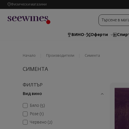
Физически магазини
ВИНО
Оферти
Спир
Начало
Производители
Симента
СИМЕНТА
ФИЛТЪР
Вид вино
Бяло
(5)
Розе
(1)
Червено
(2)