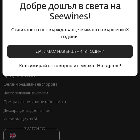
Добре дошъл в света на
Бели вина
Червени вина
Розе
Пенливи вина
Seewines!
Онлайн магазин
С влизането потвърждаваш, че имаш навършени 18
години.
Условия за ползване
Политика за бисквитки
ДА, ИМАМ НАВЪРШЕНИ 18 ГОДИНИ
Политика за поверителност
Консумирай отговорно и с мярка. Наздраве!
Доставка
Връщане и замяна
Онлайн решаване на спорове
Често задавани въпроси
Прекратяване на винен абонамент
Декларация за достъпност
Информация за AI
SWITCH TO