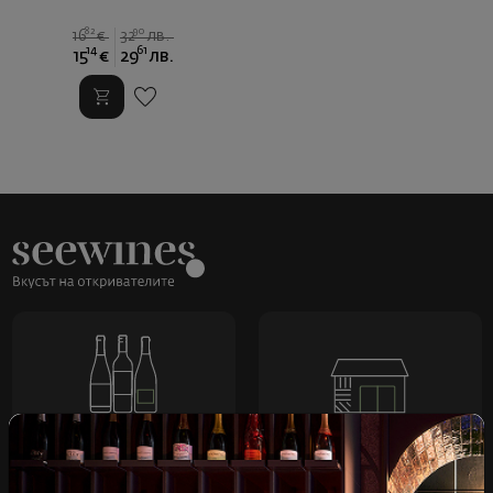
82
90
16
€
32
лв.
14
61
15
€
29
лв.
Над 1300 вина от цял
Физически магазини и
свят
събития