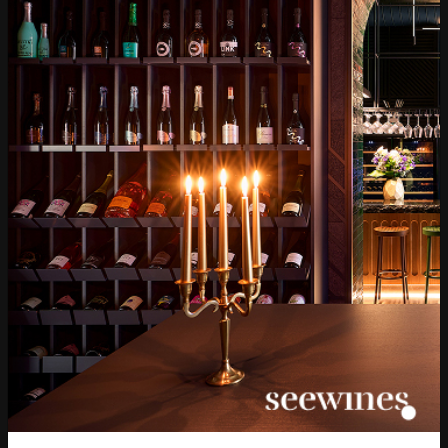
Бърза доставка за
Лоялна програма и
цялата страна
отстъпки
Пазарувай
ВИНО
Спиртни
Подаръци
Гурме
Аксесоари
Събития
Mystery Box
Корпоративни клиенти