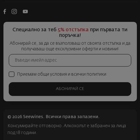
Специално за теб
5% отстъпка
при първата ти
поръчка!
Абонирай се, за да се възползваш от своята отстъпка и да
получаваш още ексклузивни оферти и новини!
Приемам общи условия и всички политики
АБОНИРАЙ СЕ
© 2026 Seewines. Всички права запазени.
Консумирайте отговорно. Алкохолът е забранен за лица
под 18 години.