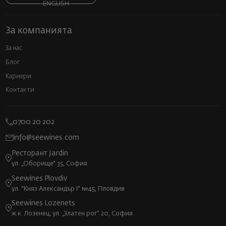
ENGLISH
За компанията
За нас
Блог
Кариери
Контакти
0700 20 202
info@seewines.com
Ресторант Jardin
ул. „Оборище“ 35, София
Seewines Plovdiv
ул. "Княз Александър I" №45, Пловдив
Seewines Lozenets
ж.к. Лозенец, ул. „Златен рог“ 20, София