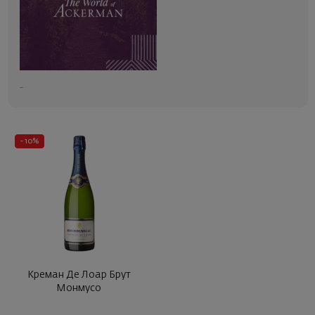
-
- 10%
Креман Де Лоар Брут
Монмусо