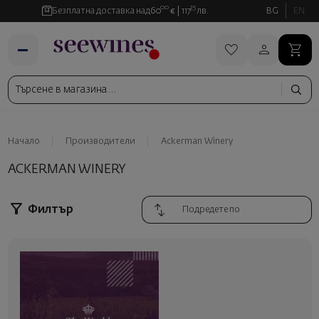
00
35
Безплатна доставка над
60
€
117
лв.
BG
EN
Начало
Производители
Ackerman Winery
ACKERMAN WINERY
Филтър