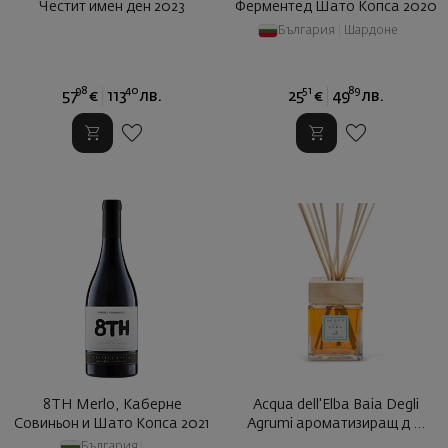
Честит имен ден 2023
Ферментед Шато Копса 2020
България
|
Шардоне
98
40
51
89
57
€
113
лв.
25
€
49
лв.
8TH Merlo, Каберне
Acqua dell'Elba Baia Degli
Совиньон и Шато Копса 2021
Agrumi ароматизиращ д ...
България
|