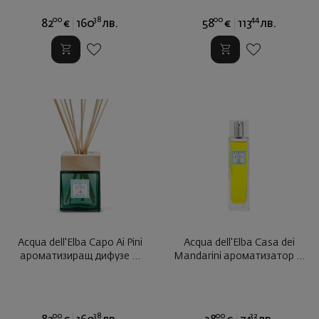
00
38
00
44
82
€
160
лв.
58
€
113
лв.
Acqua dell'Elba Capo Ai Pini
Acqua dell'Elba Casa dei
ароматизиращ дифузе ...
Mandarini ароматизатор ...
00
38
00
32