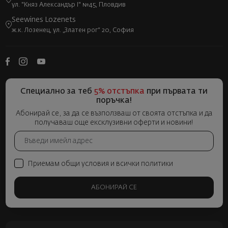
ул. "Княз Александър I" №45, Пловдив
Seewines Lozenets
ж.к. Лозенец, ул. „Златен рог“ 20, София
Специално за теб
5% отстъпка
при първата ти
поръчка!
Абонирай се, за да се възползваш от своята отстъпка и да
получаваш още ексклузивни оферти и новини!
Приемам общи условия и всички политики
АБОНИРАЙ СЕ