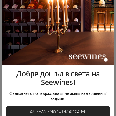
Acqua dell'Elba Isola
Acqua dell'Elba Isola
ароматизиращ дифузер
ароматизиращ дифузер
200мл ...
500мл ...
Добре дошъл в света на
00
44
00
38
58
€
113
лв.
82
€
160
лв.
Seewines!
С влизането потвърждаваш, че имаш навършени 18
години.
ДА, ИМАМ НАВЪРШЕНИ 18 ГОДИНИ