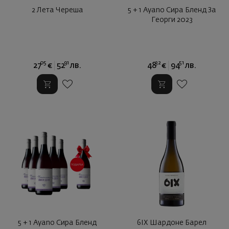
2 Лета Череша
5 + 1 Ayano Сира Бленд За
Георги 2023
05
91
32
51
27
€
52
лв.
48
€
94
лв.
5 + 1 Ayano Сира Бленд
6IX Шардоне Барел