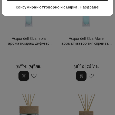
Консумирай отговорно и с мярка. Наздраве!
Acqua dell'Elba Isola
Acqua dell'Elba Mare
ароматизиращ дифузер
ароматизатор тип спрей за с
спрей ...
...
00
32
00
32
38
€
74
лв.
38
€
74
лв.