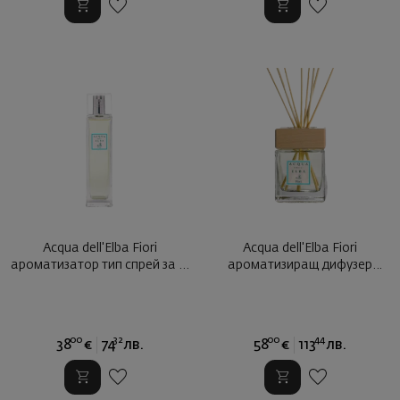
Acqua dell'Elba Fiori
Acqua dell'Elba Fiori
ароматизатор тип спрей за ...
ароматизиращ дифузер
200мл ...
00
32
00
44
38
€
74
лв.
58
€
113
лв.