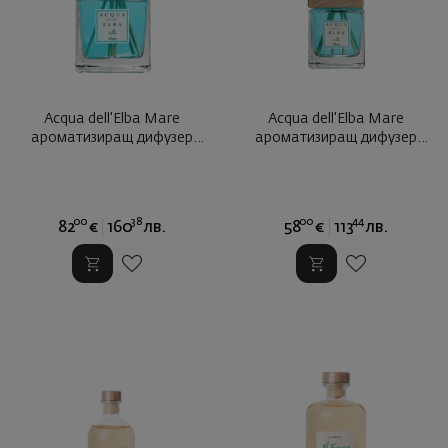
Acqua dell'Elba Mare
Acqua dell'Elbа Mare
ароматизиращ дифузер
ароматизиращ дифузер
500мл.
200мл.
00
38
00
44
82
€
160
лв.
58
€
113
лв.