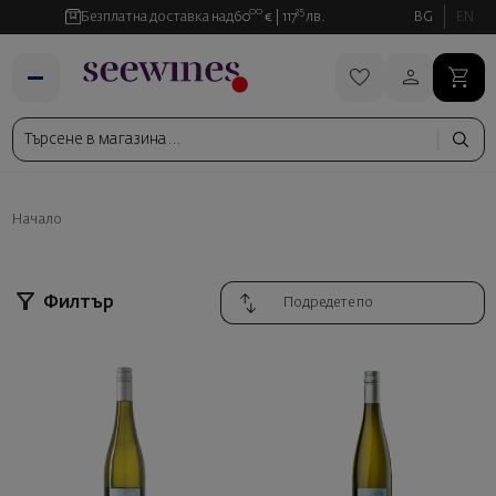
00
35
Безплатна доставка над
60
€
117
лв.
BG
EN
Начало
Филтър