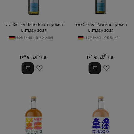
100 Хюгел Пино Блан трокен
100 Хюгел Ризлинг трокен
Витман 2023
Витман 2024
Германия
|
Пино Блан
Германия
|
Ризлинг
24
90
75
89
13
€
25
лв.
13
€
26
лв.