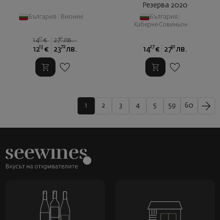
Резерва 2020
България
|
Вионие
България
|
Каберне Совиньон
27
91
14
€
27
лв.
13
72
27
91
12
€
23
лв.
14
€
27
лв.
1
2
3
4
5
59
60