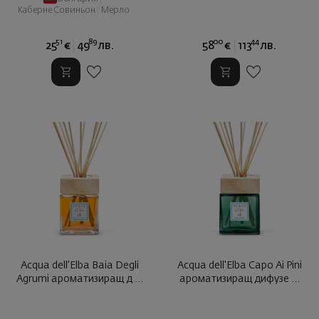
Каберне Совиньон
|
Мерло
51
89
00
44
25
€
49
лв.
58
€
113
лв.
Acqua dell'Elba Baia Degli
Acqua dell'Elba Capo Ai Pini
Agrumi ароматизиращ д ...
ароматизиращ дифузе ...