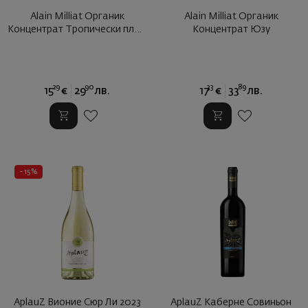
Alain Milliat Органик
Alain Milliat Органик
Концентрат Тропически плод
Концентрат Юзу
...
29
90
33
89
15
€
29
лв.
17
€
33
лв.
- 15%
AplauZ Вионие Сюр Ли 2023
AplauZ Каберне Совиньон