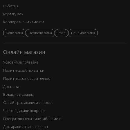
Събития
Mystery Box
Корпоративни клиенти
Бели вина
Червени вина
Розе
Пенливи вина
Онлайн магазин
Условия за ползване
Политика за бисквитки
Политика за поверителност
Доставка
Връщане и замяна
Онлайн решаване на спорове
Често задавани въпроси
Прекратяване на винен абонамент
Декларация за достъпност