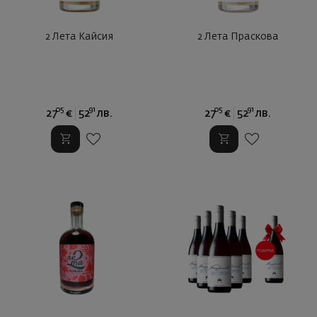
2 Лета Кайсия
2 Лета Праскова
05
91
05
91
27
€
52
лв.
27
€
52
лв.