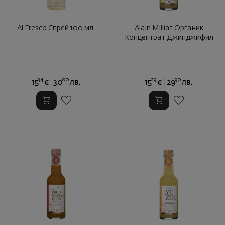
Al Fresco Спрей 100 мл.
Alain Milliat Органик
Концентрат Джинджифил
34
00
29
90
15
€
30
лв.
15
€
29
лв.