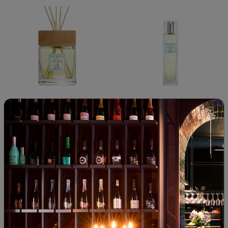
Acqua dell'Elba Giardino degli
Acqua dell'Elba Giardino degli
Aranci ароматизир ...
Aranci ароматизир ...
00
38
00
32
82
€
160
лв.
38
€
74
лв.