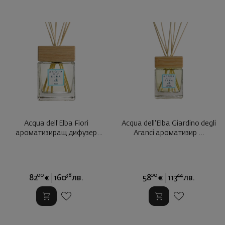
Acqua dell'Elba Fiori
Acqua dell'Elba Giardino degli
ароматизиращ дифузер
Aranci ароматизир ...
500мл ...
00
38
00
44
82
€
160
лв.
58
€
113
лв.