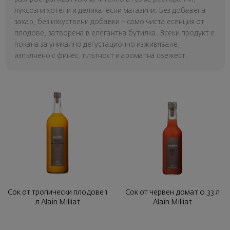
луксозни хотели и деликатесни магазини. Без добавена
захар, без изкуствени добавки – само чиста есенция от
плодове, затворена в елегантна бутилка. Всеки продукт е
покана за уникално дегустационно изживяване,
изпълнено с финес, плътност и ароматна свежест.
Сок от тропически плодове 1
Сок от червен домат 0.33 л
л Alain Milliat
Alain Milliat