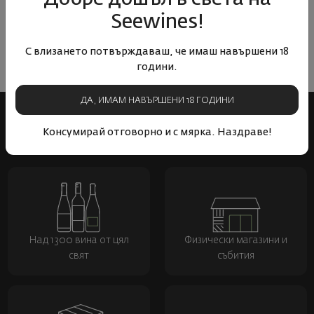
Seewines!
С влизането потвърждаваш, че имаш навършени 18
1
2
години.
ДА, ИМАМ НАВЪРШЕНИ 18 ГОДИНИ
Консумирай отговорно и с мярка. Наздраве!
Над 1300 вина от цял
Физически магазини и
свят
събития