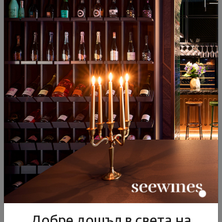
8
€
15
лв.
7
€
14
лв.
Сок от ябълки 1 л Alain Milliat
60
91
6
€
12
лв.
Добре дошъл в света на