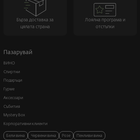
Бърза доставка за
Лоялна програма и
цялата страна
отстъпки
Пазарувай
ВИНО
Спиртни
Подаръци
Гурме
Аксесоари
Събития
Mystery Box
Корпоративни клиенти
Бели вина
Червени вина
Розе
Пенливи вина