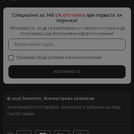
Специално за теб
5% отстъпка
при първата ти
поръчка!
Абонирай се, за да се възползваш от своята отстъпка и да
получаваш още ексклузивни оферти и новини!
Приемам общи условия и всички политики
АБОНИРАЙ СЕ
© 2026 Seewines. Всички права запазени.
Консумирайте отговорно. Алкохолът е забранен за лица
под 18 години.