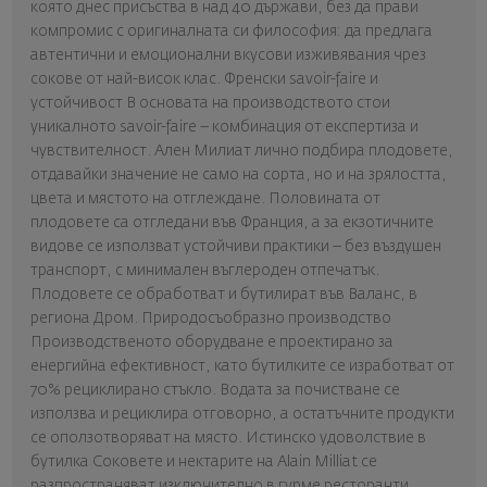
която днес присъства в над 40 държави, без да прави
компромис с оригиналната си философия: да предлага
автентични и емоционални вкусови изживявания чрез
сокове от най-висок клас. Френски savoir-faire и
устойчивост В основата на производството стои
уникалното savoir-faire – комбинация от експертиза и
чувствителност. Ален Милиат лично подбира плодовете,
отдавайки значение не само на сорта, но и на зрялостта,
цвета и мястото на отглеждане. Половината от
плодовете са отгледани във Франция, а за екзотичните
видове се използват устойчиви практики – без въздушен
транспорт, с минимален въглероден отпечатък.
Плодовете се обработват и бутилират във Валанс, в
региона Дром. Природосъобразно производство
Производственото оборудване е проектирано за
енергийна ефективност, като бутилките се изработват от
70% рециклирано стъкло. Водата за почистване се
използва и рециклира отговорно, а остатъчните продукти
се оползотворяват на място. Истинско удоволствие в
бутилка Соковете и нектарите на Alain Milliat се
разпространяват изключително в гурме ресторанти,