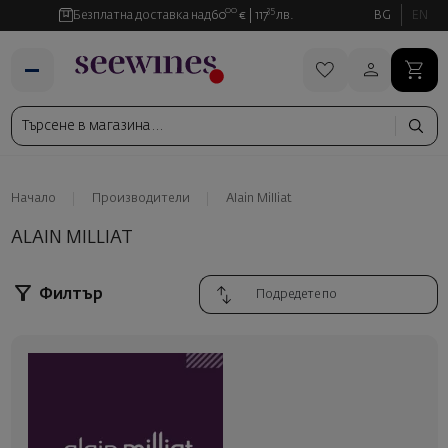
00
35
Безплатна доставка над
60
€
117
лв.
BG
EN
Начало
Производители
Alain Milliat
ALAIN MILLIAT
Филтър