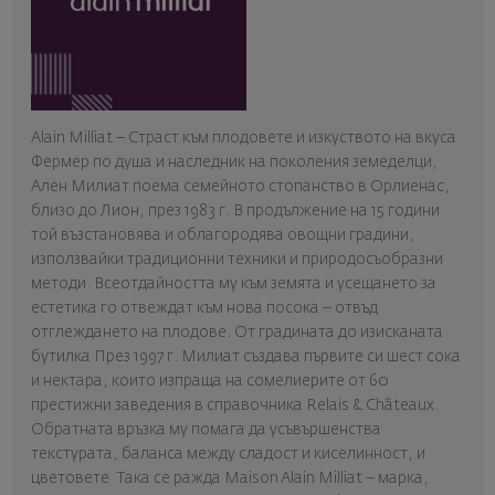
Alain Milliat – Страст към плодовете и изкуството на вкуса
Фермер по душа и наследник на поколения земеделци,
Ален Милиат поема семейното стопанство в Орлиенас,
близо до Лион, през 1983 г. В продължение на 15 години
той възстановява и облагородява овощни градини,
използвайки традиционни техники и природосъобразни
методи. Всеотдайността му към земята и усещането за
естетика го отвеждат към нова посока – отвъд
отглеждането на плодове. От градината до изисканата
бутилка През 1997 г. Милиат създава първите си шест сока
и нектара, които изпраща на сомелиерите от 60
престижни заведения в справочника Relais & Châteaux.
Обратната връзка му помага да усъвършенства
текстурата, баланса между сладост и киселинност, и
цветовете. Така се ражда Maison Alain Milliat – марка,