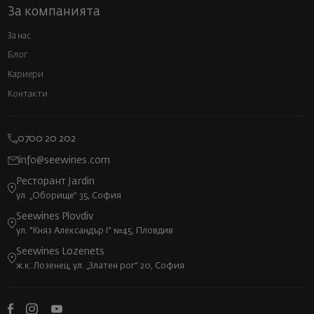
За компанията
За нас
Блог
Кариери
Контакти
0700 20 202
info@seewines.com
Ресторант Jardin
ул. „Оборище“ 35, София
Seewines Plovdiv
ул. "Княз Александър I" №45, Пловдив
Seewines Lozenets
ж.к. Лозенец, ул. „Златен рог“ 20, София