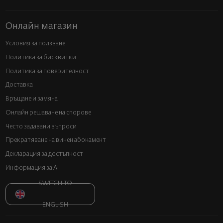
Онлайн магазин
Условия за ползване
Политика за бисквитки
Политика за поверителност
Доставка
Връщане и замяна
Онлайн решаване на спорове
Често задавани въпроси
Прекратяване на винен абонамент
Декларация за достъпност
Информация за AI
SWITCH TO
ENGLISH