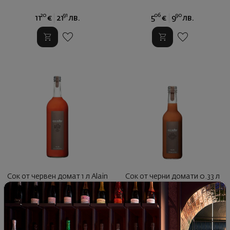
20
91
06
90
11
€
21
лв.
5
€
9
лв.
Сок от червен домат 1 л Alain
Сок от черни домати 0.33 л
Milliat
Alain Milliat
13
90
62
90