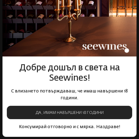
Бърза доставка за
Лоялна програма и
цялата страна
отстъпки
Пазарувай
ВИНО
Добре дошъл в света на
Спиртни
Seewines!
Подаръци
Гурме
С влизането потвърждаваш, че имаш навършени 18
Аксесоари
години.
Събития
Mystery Box
ДА, ИМАМ НАВЪРШЕНИ 18 ГОДИНИ
Корпоративни клиенти
Консумирай отговорно и с мярка. Наздраве!
Бели вина
Червени вина
Розе
Пенливи вина