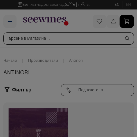
00
35
Безплатна доставка над
60
€
117
лв.
BG
EN
Начало
Производители
Antinori
ANTINORI
Филтър