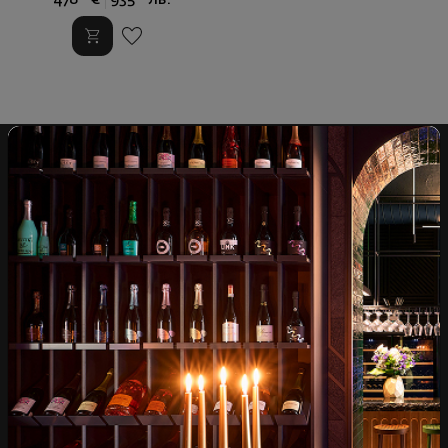
Над 1300 вина от цял
Физически магазини и
свят
събития