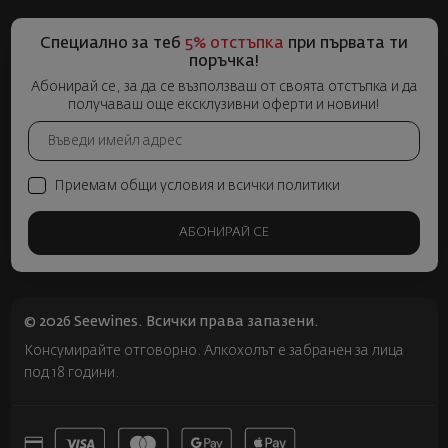
Специално за теб
5% отстъпка
при първата ти
поръчка!
Абонирай се, за да се възползваш от своята отстъпка и да
получаваш още ексклузивни оферти и новини!
Приемам общи условия и всички политики
АБОНИРАЙ СЕ
© 2026 Seewines. Всички права запазени.
Консумирайте отговорно. Алкохолът е забранен за лица
под 18 години.