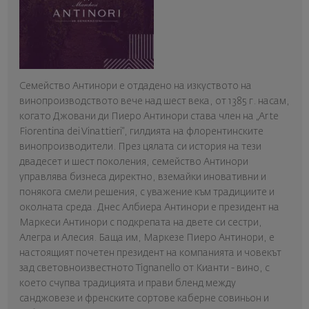
Семейство Антинори е отдадено на изкуството на
винопроизводството вече над шест века, от 1385 г. насам,
когато Джовани ди Пиеро Антинори става член на „Arte
Fiorentina dei Vinattieri“, гилдията на флорентинските
винопроизводители. През цялата си история на тези
двадесет и шест поколения, семейство Антинори
управлява бизнеса директно, вземайки иновативни и
понякога смели решения, с уважение към традициите и
околната среда. Днес Албиера Антинори е президент на
Маркеси Антинори с подкрепата на двете си сестри,
Алегра и Алесия. Баща им, Маркезе Пиеро Антинори, е
настоящият почетен президент на компанията и човекът
зад световноизвестното Tignanello от Кианти - вино, с
което счупва традицията и прави бленд между
санджовезе и френските сортове каберне совиньон и