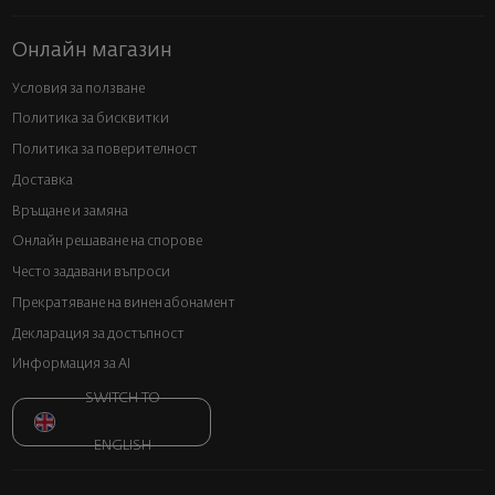
Онлайн магазин
Условия за ползване
Политика за бисквитки
Политика за поверителност
Доставка
Връщане и замяна
Онлайн решаване на спорове
Често задавани въпроси
Прекратяване на винен абонамент
Декларация за достъпност
Информация за AI
SWITCH TO
ENGLISH