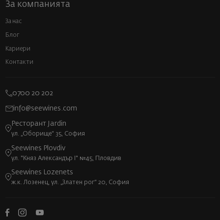
За компанията
За нас
Блог
Кариери
Контакти
0700 20 202
info@seewines.com
Ресторант Jardin
ул. „Оборище“ 35, София
Seewines Plovdiv
ул. "Княз Александър I" №45, Пловдив
Seewines Lozenets
ж.к. Лозенец, ул. „Златен рог“ 20, София