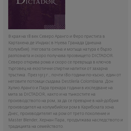
В края на 18 век Северо Аранго и Феро пристига в
Картахена де Индиас в Нуева Гранада (днешна
Колумбия). Неговата силна и могъща натура е бързо
разпозната и скоро получава прозвището DICTADOR.
Северо открива рома и скоро се превръща в ключов
търговец на екзотични спиртни напитки от захарна
тръстика. През 1913 г., почти 180 години по-късно, един от
неговите потомци създава Destilería Colombiana. Дон
Хулио Аранго и Пара прекара години в изследване на
мита за DICTADOR, както и на тънкостите на
производството на ром, за да се превърне в най-добрия
производител на колумбийски ром в Карибската зона.
Днес, производителят на ром от трето поколение и
Master Blender, Хернан Пара, продължава наследството и
традицията на семейството.