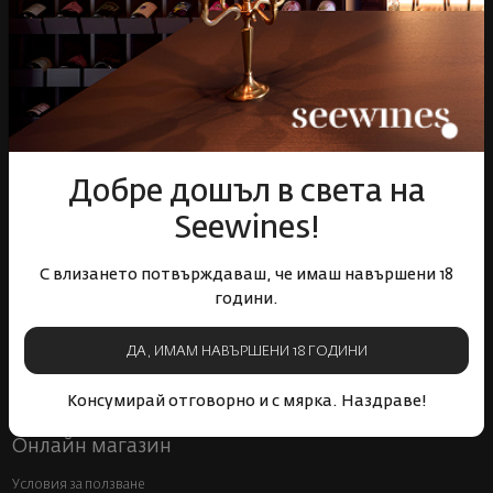
Пазарувай
ВИНО
Спиртни
Подаръци
Добре дошъл в света на
Гурме
Seewines!
Аксесоари
Събития
С влизането потвърждаваш, че имаш навършени 18
години.
Mystery Box
Корпоративни клиенти
ДА, ИМАМ НАВЪРШЕНИ 18 ГОДИНИ
Бели вина
Червени вина
Розе
Пенливи вина
Консумирай отговорно и с мярка. Наздраве!
Онлайн магазин
Условия за ползване