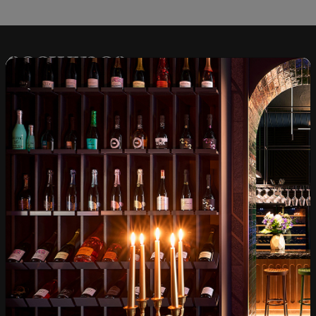
Над 1300 вина от цял
Физически магазини и
свят
събития
Бърза доставка за
Лоялна програма и
цялата страна
отстъпки