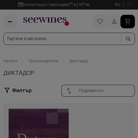
00
35
Безплатна доставка над
60
€
117
лв.
BG
EN
Начало
Производители
Диктадор
ДИКТАДОР
Филтър