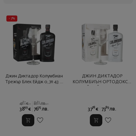
- 7%
Джин Диктадор Колумбиан
ДЖИН ДИКТАДОР
Трежър Блек Ейдж 0,7л 43 ...
КОЛУМБИЪН ОРТОДОКСИ
УАЙТ ЕЙДЖ+ЧАША
87
89
41
€
81
лв.
99
25
78
89
38
€
76
лв.
37
€
73
лв.