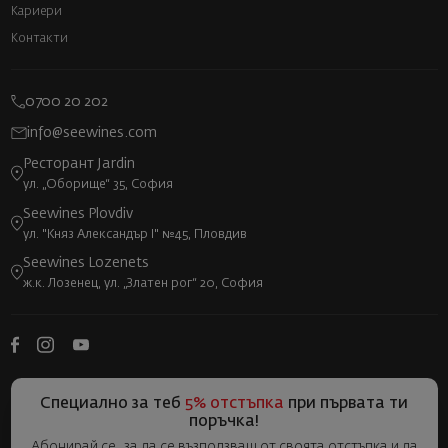
Кариери
Контакти
0700 20 202
info@seewines.com
Ресторант Jardin
ул. „Оборище“ 35, София
Seewines Plovdiv
ул. "Княз Александър I" №45, Пловдив
Seewines Lozenets
ж.к. Лозенец, ул. „Златен рог“ 20, София
Специално за теб
5% отстъпка
при първата ти
поръчка!
Абонирай се, за да се възползваш от своята отстъпка и да