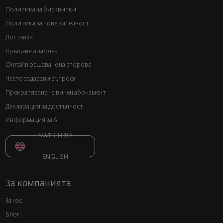
Политика за бисквитки
Политика за поверителност
Доставка
Връщане и замяна
Онлайн решаване на спорове
Често задавани въпроси
Прекратяване на винен абонамент
Декларация за достъпност
Информация за AI
SWITCH TO
ENGLISH
За компанията
За нас
Блог