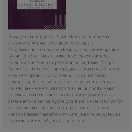
В сърцето на Кот де Бон Домен Матро произвежда
изключителни вина вече шест поколения в
емблематичните апелации Мюрсо, Пюлини-Монраше и
Блани. От 1835 г. насам всяко поколение пише нова
страница в историята и репутацията на Домен Матро.
Адел и Елза Матрот се присъединяват към родителите си в
имението преди няколко години. 2016 г. е първата
реколта, произведена от двете сестри, които сега са
начело на имението, като по този начин продължават
стремежа към съвършенство на техните родители в
развитието на велики бургундски вина. Семейство Матро
от поколения прави вина със страст и взискателност,
които отразяват характеристиките на всяка реколта и на
този изключителен бургундски тероар.