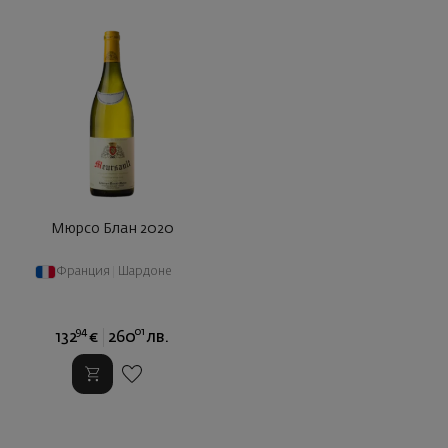
Мюрсо Блан 2020
Франция
|
Шардоне
94
01
132
€
260
лв.