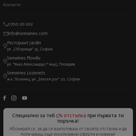
Контакти
0700 20 202
info@seewines.com
Ресторант Jardin
ул. „Оборище“ 35, София
Seewines Plovdiv
ул. "Княз Александър I" №45, Пловдив
Seewines Lozenets
ж.к. Лозенец, ул. „Златен рог“ 20, София
Специално за теб
5% отстъпка
при първата ти
поръчка!
Абонирай се, за да се възползваш от своята отстъпка и да
получаваш още ексклузивни оферти и новини!