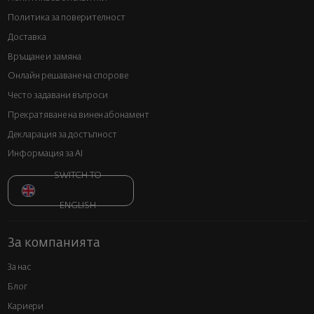
Политика за поверителност
Доставка
Връщане и замяна
Онлайн решаване на спорове
Често задавани въпроси
Прекратяване на винен абонамент
Декларация за достъпност
Информация за AI
SWITCH TO
ENGLISH
За компанията
За нас
Блог
Кариери