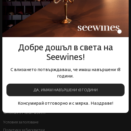
Пазарувай
ВИНО
Спиртни
Подаръци
Добре дошъл в света на
Гурме
Seewines!
Аксесоари
Събития
С влизането потвърждаваш, че имаш навършени 18
Mystery Box
години.
Корпоративни клиенти
ДА, ИМАМ НАВЪРШЕНИ 18 ГОДИНИ
Бели вина
Червени вина
Розе
Пенливи вина
Консумирай отговорно и с мярка. Наздраве!
Онлайн магазин
Условия за ползване
Политика за бисквитки