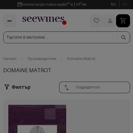
00
35
Безплатна доставка над
60
€
117
лв.
BG
EN
Начало
Производители
Domaine Matrot
DOMAINE MATROT
Филтър