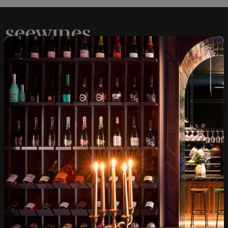
Над 1300 вина от цял
Физически магазини и
свят
събития
Бърза доставка за
Лоялна програма и
цялата страна
отстъпки