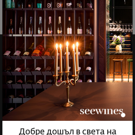
Над 1300 вина от цял
Физически магазини и
свят
събития
Добре дошъл в света на