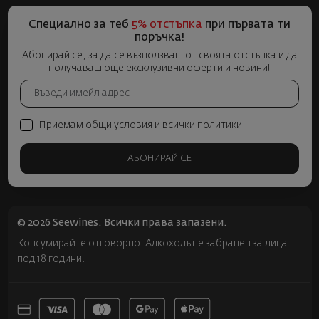
Специално за теб
5% отстъпка
при първата ти
поръчка!
Абонирай се, за да се възползваш от своята отстъпка и да
получаваш още ексклузивни оферти и новини!
Приемам общи условия и всички политики
АБОНИРАЙ СЕ
© 2026 Seewines. Всички права запазени.
Консумирайте отговорно. Алкохолът е забранен за лица
под 18 години.