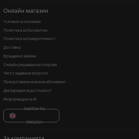
Онлайн магазин
Условия за ползване
Политика за бисквитки
Политика за поверителност
Доставка
Връщане и замяна
Онлайн решаване на спорове
Често задавани въпроси
Прекратяване на винен абонамент
Декларация за достъпност
Информация за AI
SWITCH TO
ENGLISH
За компанията