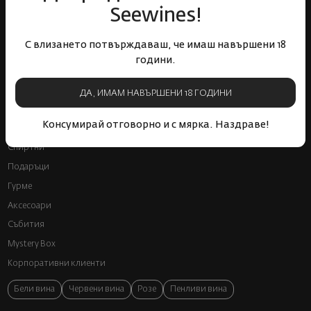
Seewines!
Бърза доставка за
Лоялна програма и
С влизането потвърждаваш, че имаш навършени 18
цялата страна
отстъпки
години.
ДА, ИМАМ НАВЪРШЕНИ 18 ГОДИНИ
Пазарувай
Консумирай отговорно и с мярка. Наздраве!
ВИНО
Спиртни
Подаръци
Гурме
Аксесоари
Събития
Mystery Box
Корпоративни клиенти
Бели вина
Червени вина
Розе
Пенливи вина