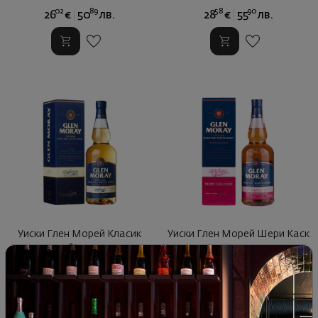
02
89
58
90
26
€
50
лв.
28
€
55
лв.
Уиски Глен Морей Класик
Уиски Глен Морей Шери Каск
40%, 0.7л
0.7л.
92
00
94
00
18
€
37
лв.
19
€
39
лв.