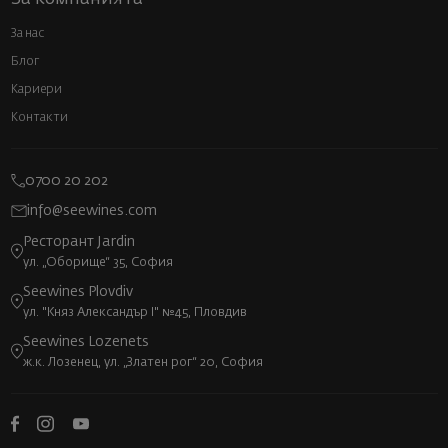
За нас
Блог
Кариери
Контакти
0700 20 202
info@seewines.com
Ресторант Jardin
ул. „Оборище“ 35, София
Seewines Plovdiv
ул. "Княз Александър I" №45, Пловдив
Seewines Lozenets
ж.к. Лозенец, ул. „Златен рог“ 20, София