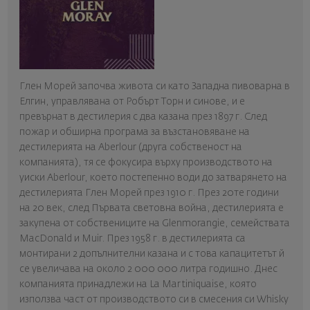
Глен Морей започва живота си като Западна пивоварна в
Елгин, управлявана от Робърт Торн и синове, и е
превърнат в дестилерия с два казана през 1897 г. След
пожар и обширна програма за възстановяване на
дестилерията на Aberlour (друга собственост на
компанията), тя се фокусира върху производството на
уиски Aberlour, което постепенно води до затварянето на
дестилерията Глен Морей през 1910 г. През 20те години
на 20 век, след Първата световна война, дестилерията е
закупена от собствениците на Glenmorangie, семействата
MacDonald и Muir. През 1958 г. в дестилерията са
монтирани 2 допълнителни казана и с това капацитетът й
се увеличава на около 2 000 000 литра годишно. Днес
компанията принадлежи на La Martiniquaise, която
използва част от производството си в смесения си Whisky