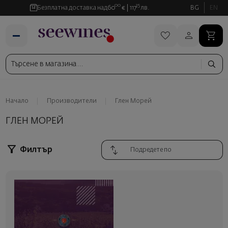
00
35
Безплатна доставка над
60
€
117
лв.
BG
EN
Начало
Производители
Глен Морей
ГЛЕН МОРЕЙ
Филтър