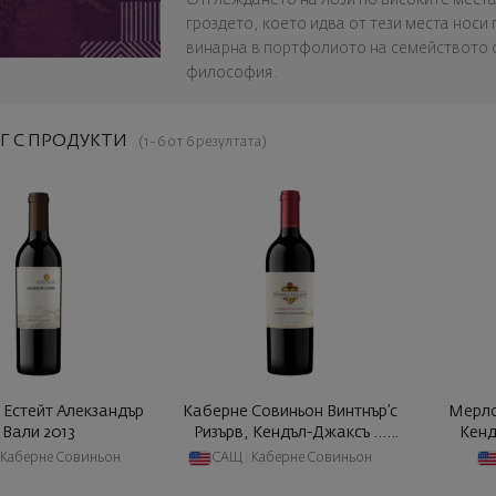
гроздето, което идва от тези места носи 
винарна в портфолиото на семейството с
философия.
Г С ПРОДУКТИ
(1 - 6 от 6 резултата)
 Естейт Алекзандър
Каберне Совиньон Винтнър’с
Мерло
Вали 2013
Ризърв, Кендъл-Джаксъ ...
Кенд
2019
Каберне Совиньон
САЩ
|
Каберне Совиньон