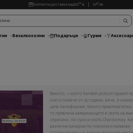
00
35
Безплатна доставка над
60
€
117
лв.
тни
Безалкохолни
Подаръци
Гурме
Аксесоар
Виното, с което Kendall-Jackson правят п
което повече от 25 години, вече, е номе
цяла Калифорния. Много привлекателно з
то привлича американците в света на вино
сериозно, по-сухо и 100% Chardonnay. Ken
различни винарни по планини и хълмове,
Отглеждането на лози по високите места е