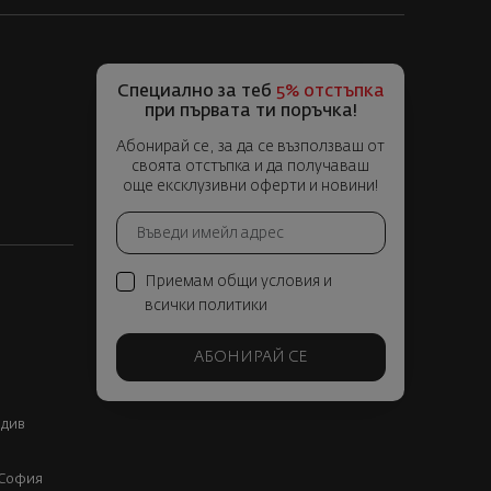
Специално за теб
5% отстъпка
при първата ти поръчка!
Абонирай се, за да се възползваш от
своята отстъпка и да получаваш
още ексклузивни оферти и новини!
Приемам общи условия и
всички политики
АБОНИРАЙ СЕ
вдив
, София