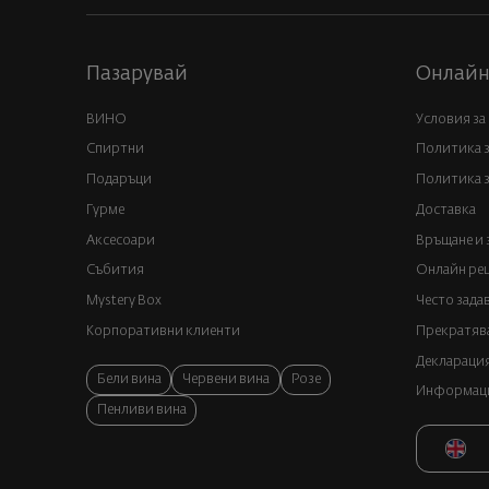
Пазарувай
Онлайн
ВИНО
Условия за
Спиртни
Политика 
Подаръци
Политика з
Гурме
Доставка
Аксесоари
Връщане и 
Събития
Онлайн реш
Mystery Box
Често зада
Корпоративни клиенти
Прекратява
Декларация
Бели вина
Червени вина
Розе
Информация
Пенливи вина