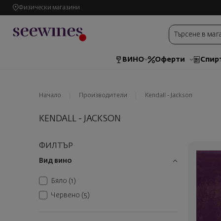
Физически магазини
ВИНО
Оферти
Спир
Начало
Производители
Kendall - Jackson
KENDALL - JACKSON
ФИЛТЪР
Вид вино
Бяло
(1)
Червено
(5)