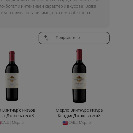
по-богат и интензивен характер и вкусове. Всяка
е управлява независимо, със своя собствена
 Винтнър’с Ризърв,
Мерло Винтнърс Ризърв
ъл-Джаксън 2018
Кендъл Джаксън 2018
САЩ
|
Мерло
САЩ
|
Мерло