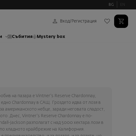
BG
EN
Вход
/
Регистрация
и
Събития
Mystery box
робив на пазара е Vintner's Reserve Chardonnay,
р едно Chardonnay в САЩ. Гроздето идва от лозя в
а американското небце, заради неговата сладост,
то. Днес, Vintner's Reserve Chardonnay е по-
dall-Jackson разполагат с над 5000 хектара лози в
 по хладното крайбрежие на Калифорния.
 предизвикателство, и за лозаря, и за лозите, но