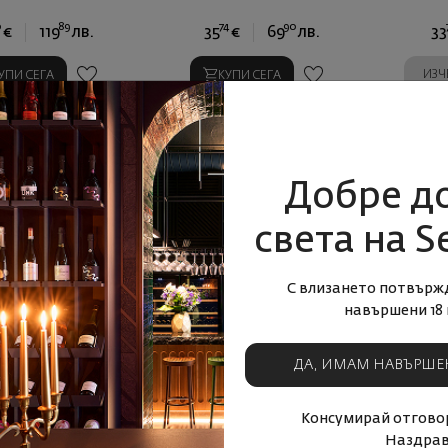
0
89
74
90
€
119
лв.
35
€
69
лв.
33
ИЗЧ
УПИ СЕГА
КУПИ СЕГА
Добре д
света на S
С влизането потвърж
навършени 18 
р Винтнър’с Ризърв,
Ризлинг Винтнър’с Ризърв,
ДА, ИМАМ НАВЪРШЕ
ъл-Джаксън 2019
Кендъл-Джаксън 2021
АЩ
|
Пино Ноар
САЩ
|
Ризлинг
Консумирай отговор
Наздрав