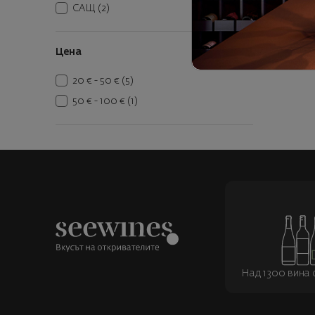
6
32
САЩ
(2)
К
Цена
20 € - 50 €
(5)
50 € - 100 €
(1)
Над 1300 вина о