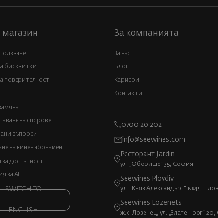
 магазин
За компанията
 ползване
За нас
за бисквитки
Блог
а поверителност
Кариери
Контакти
замяна
аване на спорове
0700 20 202
вани въпроси
info@seewines.com
не на винен абонамент
Ресторант Jardin
 за достъпност
ул. „Оборище“ 35, София
 за AI
Seewines Plovdiv
ул. "Княз Александър I" №45, Пло
SWITCH TO
Seewines Lozenets
ENGLISH
ж.к. Лозенец, ул. „Златен рог“ 20