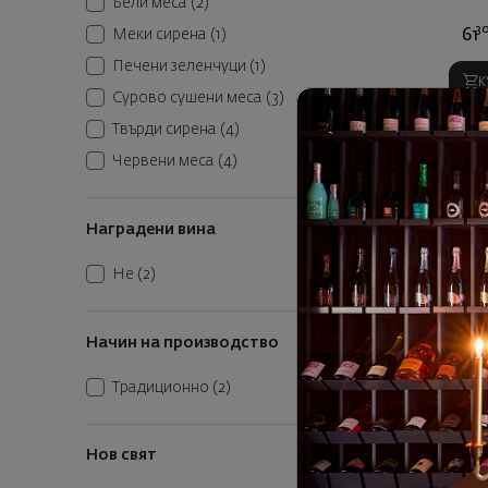
Бели меса
(2)
3
61
Меки сирена
(1)
Печени зеленчуци
(1)
К
Сурово сушени меса
(3)
Твърди сирена
(4)
Червени меса
(4)
Наградени вина
Не
(2)
Начин на производство
Пино Ноа
Традиционно
(2)
Кенд
С
Нов свят