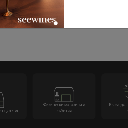
7
90
96
99
€
63
лв.
20
€
40
лв.
ИЗЧЕРПАНО
УПИ СЕГА
Физически магазини и
Бърза дос
т цял свят
събития