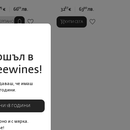
75
01
67
90
€
66
лв.
32
€
63
лв.
ЕРПАНО
КУПИ СЕГА
ошъл в
eewines!
даваш, че имаш
години.
НИ 18 ГОДИНИ
но и с мярка.
е!