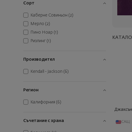
Сорт
Каберне Совиньон
(2)
Мерло
(2)
Пино Ноар
(1)
КАТАЛО
Ризлинг
(1)
Производител
Kendall - Jackson
(6)
Регион
Калифорния
(6)
Джаксън
Съчетание с храна
САЩ
|