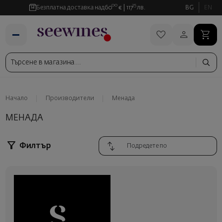
00
35
Безплатна доставка над
60
€
117
лв.
BG
EN
Начало
Производители
Менада
МЕНАДА
Филтър