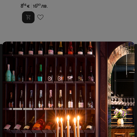
64
90
8
€
16
лв.
Над 1300 вина от цял
Физически магазини и
свят
събития