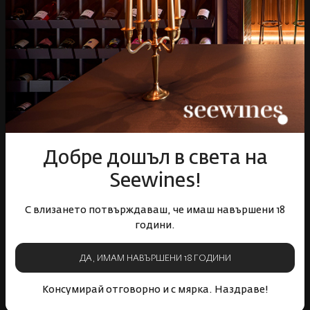
Бърза доставка за
Лоялна програма и
цялата страна
отстъпки
Пазарувай
ВИНО
Добре дошъл в света на
Спиртни
Seewines!
Подаръци
Гурме
С влизането потвърждаваш, че имаш навършени 18
години.
Аксесоари
Събития
ДА, ИМАМ НАВЪРШЕНИ 18 ГОДИНИ
Mystery Box
Корпоративни клиенти
Консумирай отговорно и с мярка. Наздраве!
Бели вина
Червени вина
Розе
Пенливи вина