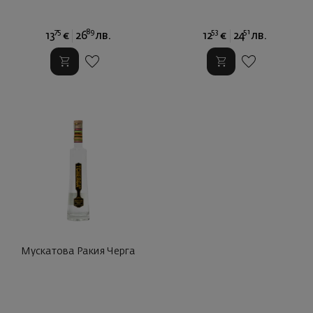
75
89
53
51
13
€
26
лв.
12
€
24
лв.
Мускатова Ракия Черга