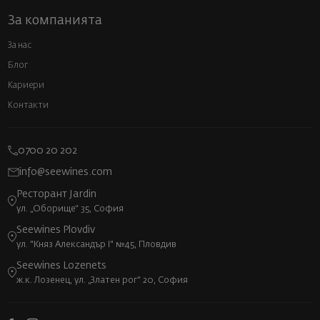
За компанията
За нас
Блог
Кариери
Контакти
0700 20 202
info@seewines.com
Ресторант Jardin
ул. „Оборище“ 35, София
Seewines Plovdiv
ул. "Княз Александър I" №45, Пловдив
Seewines Lozenets
ж.к. Лозенец, ул. „Златен рог“ 20, София