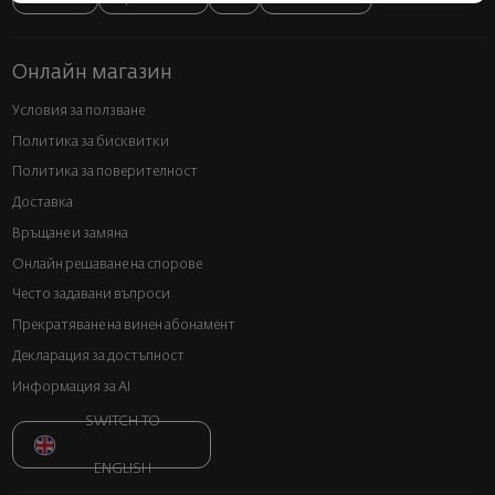
Онлайн магазин
Условия за ползване
Политика за бисквитки
Политика за поверителност
Доставка
Връщане и замяна
Онлайн решаване на спорове
Често задавани въпроси
Прекратяване на винен абонамент
Декларация за достъпност
Информация за AI
SWITCH TO
ENGLISH