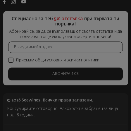
Специално за теб
5% отстъпка
при първата ти
поръчка!
Абонирай се, за да се възползваш от своята отстъпка и да
получаваш още ексклузивни оферти и новини!
Приемам общи условия и всички политики
АБОНИРАЙ СЕ
© 2026 Seewines. Всички права запазени.
Консумирайте отговорно. Алкохолът е забранен за лица
под 18 години.