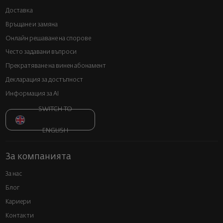
Доставка
Връщане и замяна
Онлайн решаване на спорове
Често задавани въпроси
Прекратяване на винен абонамент
Декларация за достъпност
Информация за AI
SWITCH TO
ENGLISH
За компанията
За нас
Блог
Кариери
Контакти