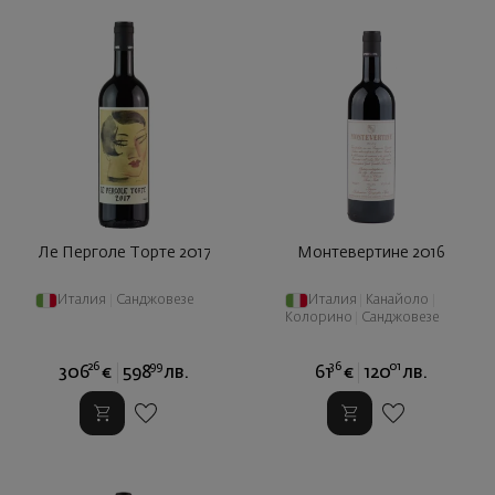
Ле Перголе Торте 2017
Монтевертине 2016
Италия
|
Санджовезе
Италия
|
Канайоло
|
Колорино
|
Санджовезе
26
99
36
01
306
€
598
лв.
61
€
120
лв.