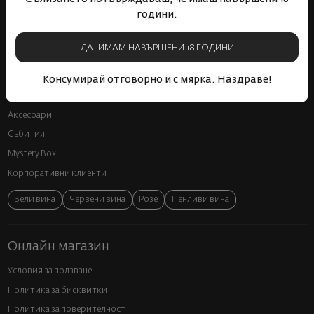
Пазарувай
години.
ВИНО
ДА, ИМАМ НАВЪРШЕНИ 18 ГОДИНИ
Спиртни
Подаръци
Консумирай отговорно и с мярка. Наздраве!
Гурме
Аксесоари
Събития
Mystery Box
Корпоративни клиенти
Бели вина
Червени вина
Розе
Пенливи вина
Онлайн магазин
Условия за ползване
Политика за бисквитки
Политика за поверителност