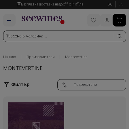
00
35
Безплатна доставка над
60
€
117
лв.
BG
EN
Начало
Производители
Montevertine
MONTEVERTINE
Филтър