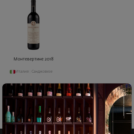
Монтевертине 2018
Италия
|
Санджовезе
91
00
63
€
125
лв.