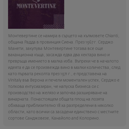
Монтевертине се намира в сърцето на хълмовете Chianti,
община Радда в провинция Сиена. През 1967 г. Серджо
Манети, закупува Монтевертине тогава все още
ваканционна къща, засажда едва два хектара вино и
превръща имението в малка изба. Въпреки че в началото
идеята е да се произвежда вино в малки количества, след
като първата реколта през 1971 г., е представена на
Vinitaly във Верона и печели моментален успех, Серджо е
толкова ентусиазиран, че напуска бизнеса си с
производство на желязо и започва разширяване на
винарната. Понастоящем общата площ на лозята
обхваща приблизително 18 ха разпределени в няколко
области, като всички са засадени единствено с местните
сортове Санджовезе, Канайоло and Колорино.