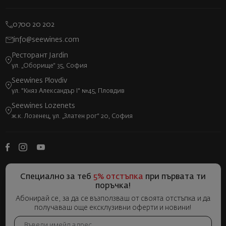
0700 20 202
info@seewines.com
Ресторант Jardin
ул. „Оборище“ 35, София
Seewines Plovdiv
ул. "Княз Александър I" №45, Пловдив
Seewines Lozenets
ж.к. Лозенец, ул. „Златен рог“ 20, София
Специално за теб
5% отстъпка
при първата ти
поръчка!
Абонирай се, за да се възползваш от своята отстъпка и да
получаваш още ексклузивни оферти и новини!