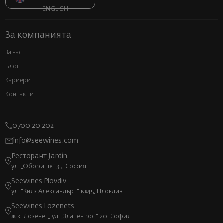
ENGLISH
За компанията
За нас
Блог
Кариери
Контакти
0700 20 202
info@seewines.com
Ресторант Jardin
ул. „Оборище“ 35, София
Seewines Plovdiv
ул. "Княз Александър I" №45, Пловдив
Seewines Lozenets
ж.к. Лозенец, ул. „Златен рог“ 20, София