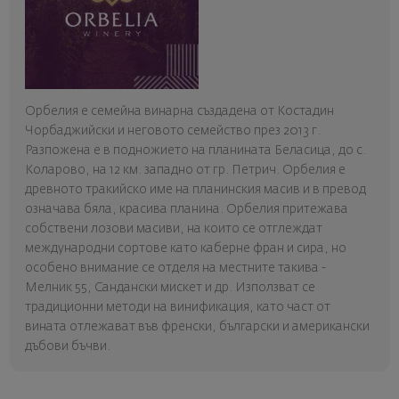
Oрбелия е семейна винарна създадена от Костадин
Чорбаджийски и неговото семейство през 2013 г.
Разпожена е в подножието на планината Беласица, до с.
Коларово, на 12 км. западно от гр. Петрич. Орбелия е
древното тракийско име на планинския масив и в превод
означава бяла, красива планина. Орбелия притежава
собствени лозови масиви, на които се отглеждат
международни сортове като каберне фран и сира, но
особено внимание се отделя на местните такива -
Мелник 55, Сандански мискет и др. Използват се
традиционни методи на винификация, като част от
вината отлежават във френски, български и американски
дъбови бъчви.