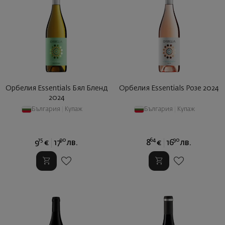
Орбелия Essentials Бял Бленд
Орбелия Essentials Розе 2024
2024
България
|
Купаж
България
|
Купаж
15
90
64
90
9
€
17
лв.
8
€
16
лв.