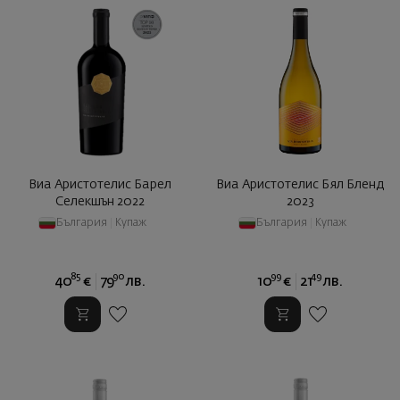
Виа Аристотелис Барел
Виа Аристотелис Бял Бленд
Селекшън 2022
2023
България
|
Купаж
България
|
Купаж
85
90
99
49
40
€
79
лв.
10
€
21
лв.