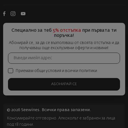
Специално за теб
5% отстъпка
при първата ти
поръчка!
Абонирай се, за да се възползваш от своята отстъпка и да
получаваш още ексклузивни оферти и новини!
Приемам общи условия и всички политики
АБОНИРАЙ СЕ
© 2026 Seewines. Всички права запазени.
Консумирайте отговорно. Алкохолът е забранен за лица
под 18 години.