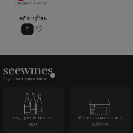
Сандански мискет
17
89
10
€
19
лв.
Над 1300 вина от цял
Физически магазини и
свят
събития