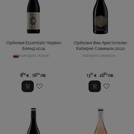
Орбелия Essentials Червен
Орбелия Виа Аристотелис
Бленд 2024
Каберне Совиньон 2020
България
|
Купаж
|
Каберне Совиньон
64
90
75
89
8
€
16
лв.
13
€
26
лв.