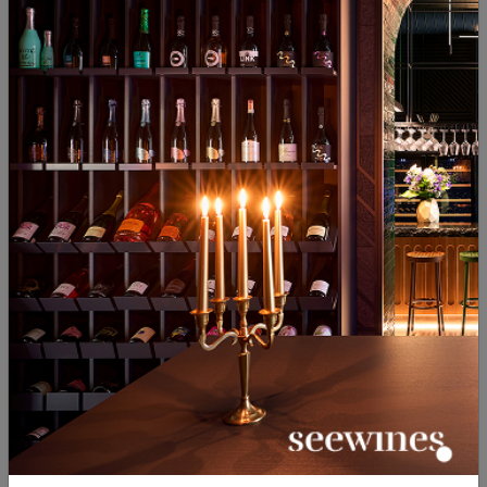
Орбелия Мелник 55 Естейт
Орбелия Мелник Естейт
Ризърв 2021
Ризърв 2019
България
|
България
|
Ранна Мелн. Лоза
Широка мелнишка лоза
73
50
21
€
42
лв.
96
91
38
00
22
€
44
лв.
17
€
34
лв.
- 10%