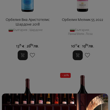
Орбелия Виа Аристотелис
Орбелия Мелник 55 2022
Шардоне 2018
България
|
Шардоне
България
|
Ранна Мелн. Лоза
75
89
17
89
13
€
26
лв.
10
€
19
лв.
- 20%