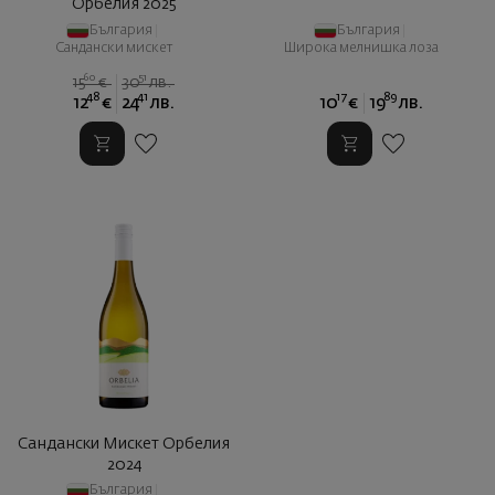
Орбелия 2025
България
|
България
|
Сандански мискет
Широка мелнишка лоза
60
51
15
€
30
лв.
48
41
17
89
12
€
24
лв.
10
€
19
лв.
Сандански Мискет Орбелия
2024
България
|