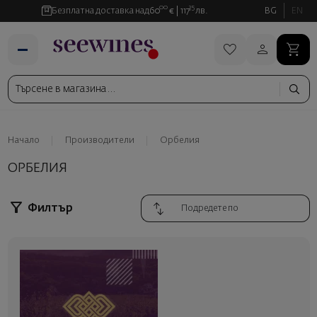
00
35
Безплатна доставка над
60
€
117
лв.
BG
EN
Начало
Производители
Орбелия
ОРБЕЛИЯ
Филтър