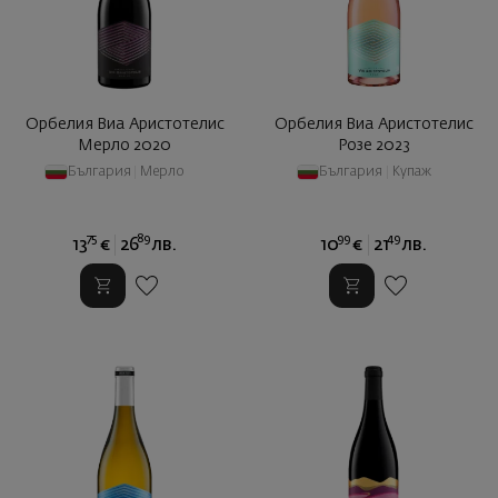
Орбелия Виа Аристотелис
Орбелия Виа Аристотелис
Мерло 2020
Розе 2023
България
|
Мерло
България
|
Купаж
75
89
99
49
13
€
26
лв.
10
€
21
лв.