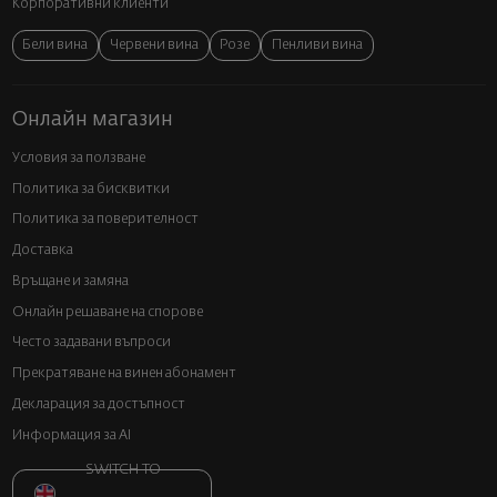
Корпоративни клиенти
Бели вина
Червени вина
Розе
Пенливи вина
Онлайн магазин
Условия за ползване
Политика за бисквитки
Политика за поверителност
Доставка
Връщане и замяна
Онлайн решаване на спорове
Често задавани въпроси
Прекратяване на винен абонамент
Декларация за достъпност
Информация за AI
SWITCH TO