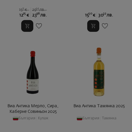
31
94
15
€
29
лв.
25
96
50
32
12
€
23
лв.
15
€
30
лв.
Виа Антика Мерло, Сира,
Виа Антика Тамянка 2025
Каберне Совиньон 2025
България
|
Купаж
България
|
Тамянка