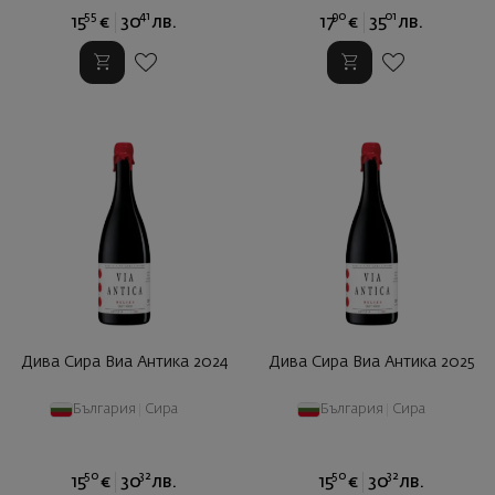
55
41
90
01
15
€
30
лв.
17
€
35
лв.
Дива Сира Виа Антика 2024
Дива Сира Виа Антика 2025
България
|
Сира
България
|
Сира
50
32
50
32
15
€
30
лв.
15
€
30
лв.