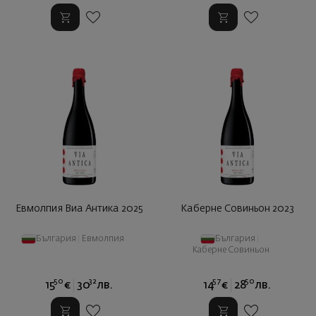
Евмолпия Виа Антика 2025
Каберне Совиньон 2023
България
|
Евмолпия
България
|
Каберне Совиньон
50
32
57
50
15
€
30
лв.
14
€
28
лв.