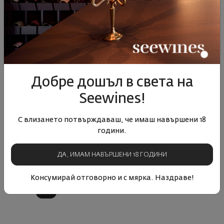
Добре дошъл в света на
Seewines!
Мерло, Сира и Каберне
С влизането потвърждаваш, че имаш навършени 18
Совиньон Виа Антика 2021
години.
България
|
Купаж
ДА, ИМАМ НАВЪРШЕНИ 18 ГОДИНИ
33
89
17
€
33
лв.
Консумирай отговорно и с мярка. Наздраве!