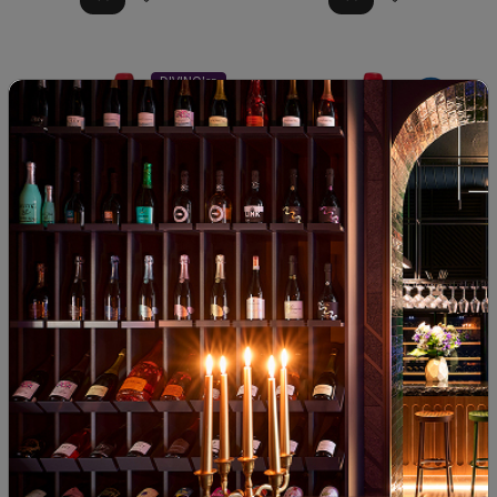
DIVINO'25
Каберне Совиньон 2024
Каберне Совиньон Виа
Антика 2022
България
|
България
|
Каберне Совиньон
Каберне Совиньон
29
90
33
89
15
€
29
лв.
17
€
33
лв.