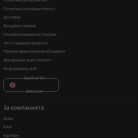
Политика за бисквитки
Политика за поверителност
Доставка
Връщане и замяна
Онлайн решаване на спорове
Често задавани въпроси
Прекратяване на винен абонамент
Декларация за достъпност
Информация за AI
SWITCH TO
ENGLISH
За компанията
За нас
Блог
Кариери