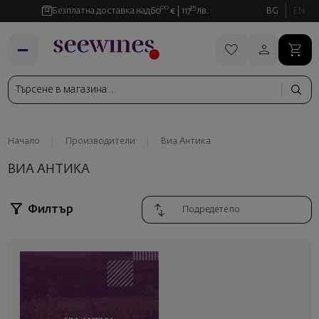
00
35
Безплатна доставка над
60
€
117
лв.
BG
EN
Начало
Производители
Виа Антика
ВИА АНТИКА
Филтър