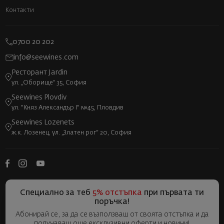
Контакти
0700 20 202
info@seewines.com
Ресторант Jardin
ул. „Оборище“ 35, София
Seewines Plovdiv
ул. "Княз Александър I" №45, Пловдив
Seewines Lozenets
ж.к. Лозенец, ул. „Златен рог“ 20, София
Специално за теб
5% отстъпка
при първата ти
поръчка!
Абонирай се, за да се възползваш от своята отстъпка и да
получаваш още ексклузивни оферти и новини!