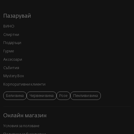
Пазарувай
ВИНО
Спиртни
Подаръци
Гурме
Аксесоари
Събития
Mystery Box
Корпоративни клиенти
Бели вина
Червени вина
Розе
Пенливи вина
Онлайн магазин
Условия за ползване