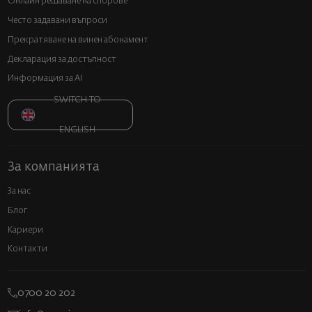
Онлайн решаване на спорове
Често задавани въпроси
Прекратяване на винен абонамент
Декларация за достъпност
Информация за AI
SWITCH TO
ENGLISH
За компанията
За нас
Блог
Кариери
Контакти
0700 20 202