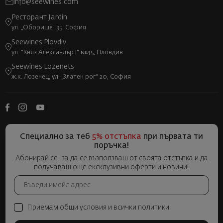
info@seewines.com
Ресторант Jardin
ул. „Оборище“ 35, София
Seewines Plovdiv
ул. "Княз Александър I" №45, Пловдив
Seewines Lozenets
ж.к. Лозенец, ул. „Златен рог“ 20, София
Специално за теб
5% отстъпка
при първата ти
поръчка!
Абонирай се, за да се възползваш от своята отстъпка и да
получаваш още ексклузивни оферти и новини!
Приемам общи условия и всички политики