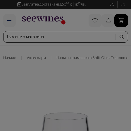
00
35
Безплатна доставка над
60
€
117
лв.
BG
EN
Начало
Аксесоари
Чаша за шампанско Split Glass Trebonn син