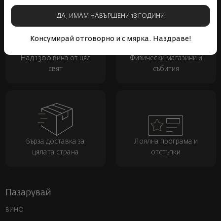
ДА, ИМАМ НАВЪРШЕНИ 18 ГОДИНИ
Консумирай отговорно и с мярка. Наздраве!
Над 1300 вина от цял
Физически магазини и
свят
събития
Бърза доставка за
Лоялна програма и
цялата страна
отстъпки
Пазарувай
ВИНО