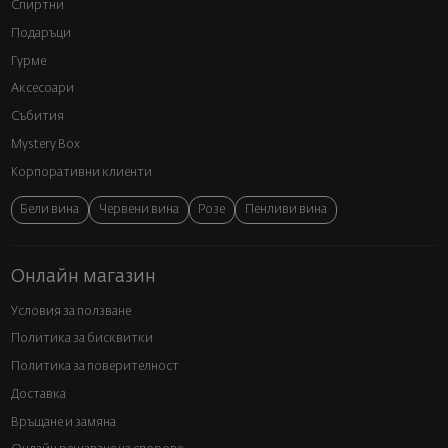
Спиртни
Подаръци
Гурме
Аксесоари
Събития
Mystery Box
Корпоративни клиенти
Бели вина
Червени вина
Розе
Пенливи вина
Онлайн магазин
Условия за ползване
Политика за бисквитки
Политика за поверителност
Доставка
Връщане и замяна