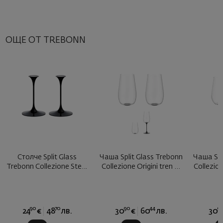
ОЩЕ ОТ TREBONN
Столче Split Glass
Чаша Split Glass Trebonn
Чаша Spl
Trebonn Collezione Stem
Collezione Origini tren ...
Collezion
черно ...
90
70
90
44
9
24
€
48
лв.
30
€
60
лв.
30