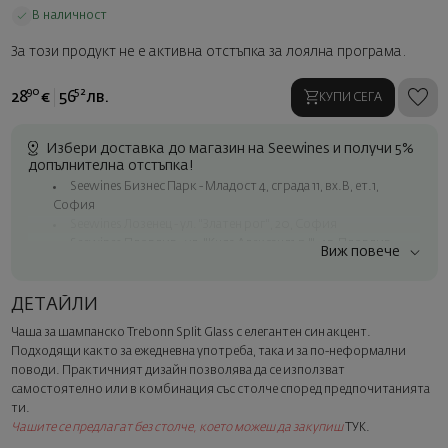
В наличност
За този продукт не е активна отстъпка за лоялна програма.
90
52
28
€
56
лв.
КУПИ СЕГА
Избери доставка до магазин на Seewines и получи 5%
допълнителна отстъпка!
Seewines Бизнес Парк - Младост 4, сграда 11, вх.В, ет.1,
София
Seewines Лозенец - ул. "Златен рог", 20, София
Seewines Пловдив - ул. "Княз Александър I", 45, Пловдив
Виж повече
Безплатна доставка за поръчки над 60 € / 117.35 лв.
Куриер на Seewines до адрес в рамките на град София
ДЕТАЙЛИ
До офисите на Спиди в цялата страна
Чаша за шампанско Trebonn Split Glass с елегантен син акцент.
Изненадайте със стил
Подходящи както за ежедневна употреба, така и за по-неформални
Добавете луксозна подаръчна опаковка и персонализирана
поводи. Практичният дизайн позволява да се използват
картичка с ваше пожелание. Изберете тази опция в
самостоятелно или в комбинация със столче според предпочитанията
следващата стъпка от поръчката.
ти.
Чашите се предлагат без столче, което можеш да закупиш
ТУК
.