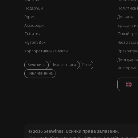
Подаръци
Политика з
Гурме
Доставка
Аксесоари
Връщане и 
Събития
Онлайн реш
Mystery Box
Често зада
Корпоративни клиенти
Прекратява
Декларация
Бели вина
Червени вина
Розе
Информация
Пенливи вина
© 2026 Seewines. Всички права запазени.