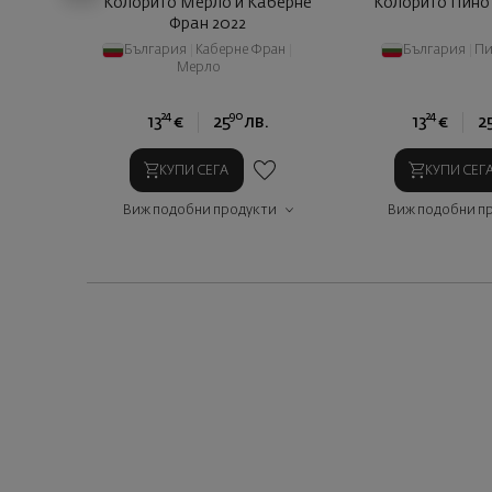
Колорито Мерло и Каберне
Колорито Пино
Фран 2022
България
|
Каберне Фран
|
България
|
Пи
Мерло
24
90
24
13
€
25
лв.
13
€
2
КУПИ СЕГА
КУПИ СЕГ
Виж подобни продукти
Виж подобни п