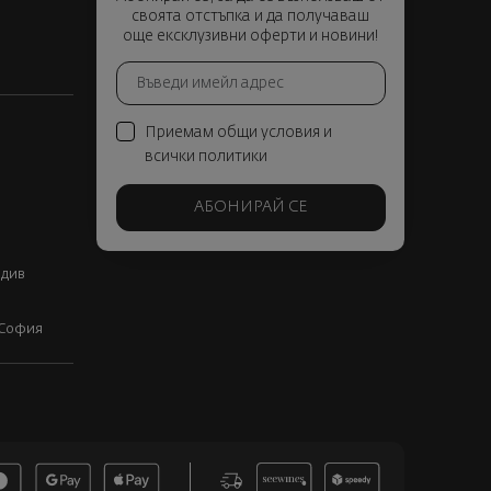
своята отстъпка и да получаваш
още ексклузивни оферти и новини!
Приемам общи условия и
всички политики
АБОНИРАЙ СЕ
вдив
, София