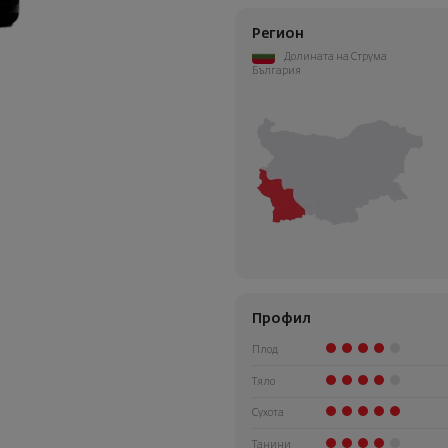
Регион
Долината на Струма
България
Профил
Плод
Тяло
Сухота
Танини