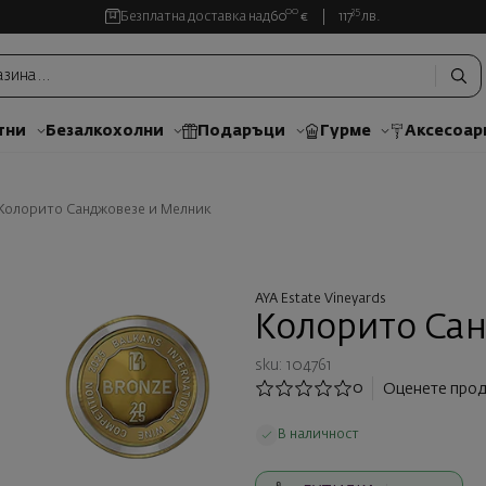
00
35
Безплатна доставка над
60
€
117
лв.
тни
Безалкохолни
Подаръци
Гурме
Аксесоар
Колорито Санджовезе и Мелник
AYA Estate Vineyards
Колорито Сан
sku: 104761
0
Оценете прод
В наличност