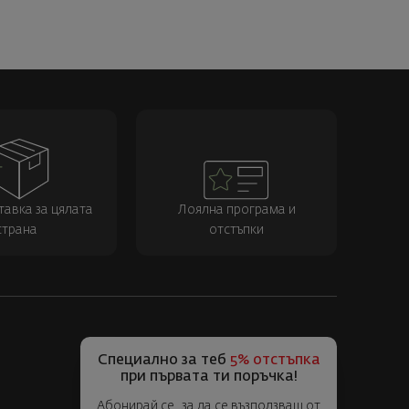
тавка за цялата
Лоялна програма и
страна
отстъпки
Специално за теб
5% отстъпка
при първата ти поръчка!
Абонирай се, за да се възползваш от