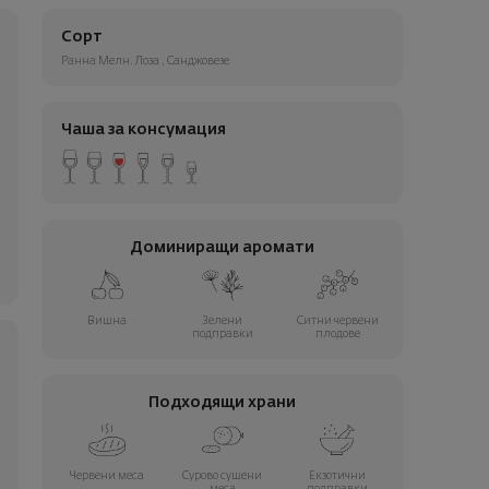
Сорт
Ранна Мелн. Лоза
,
Санджовезе
Чаша за консумация
Доминиращи аромати
Вишна
Зелени
Ситни червени
подправки
плодове
Подходящи храни
Червени меса
Сурово сушени
Екзотични
меса
подправки