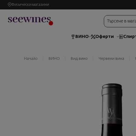
Физически магазини
ВИНО
Оферти
Спир
Начало
ВИНО
Вид вино
Червени вина