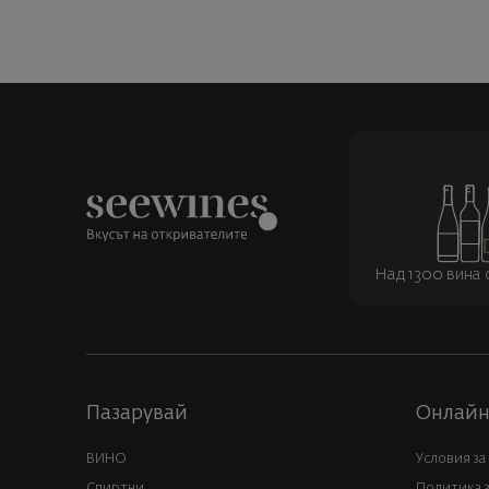
Над 1300 вина о
Пазарувай
Онлайн
ВИНО
Условия за
Спиртни
Политика 