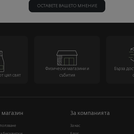
ОСТАВЕТЕ ВАШЕТО МНЕНИЕ
Физически магазини и
Бърза дос
т цял свят
събития
 магазин
За компанията
 ползване
За нас
за бисквитки
Блог