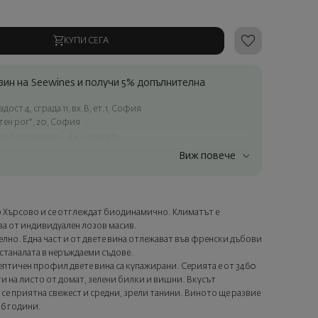
КУПИ СЕГА
ин на Seewines и получи 5% допълнителна
ост 4, сграда 11, вх.В, ет.1, София
атен рог", 20, София
яз Александър I", 45, Пловдив
Виж повече
ъчки над 60 € / 117.35 лв.
ес в рамките на град София
лата страна
ло Хърсово и се отглеждат биодинамично. Климатът е
а опаковка и персонализирана картичка с ваше пожелание.
а от индивидуален лозов масив.
ащата стъпка от поръчката.
лно. Една част и от двете вина отлежават във френски дъбови
останалата в неръждаеми съдове.
ептичен профил двете вина са купажирани. Серията е от 3460
и на листо от домат, зелени билки и вишни. Вкусът
е приятна свежест и средни, зрели танини. Виното ще развие
 6 години.