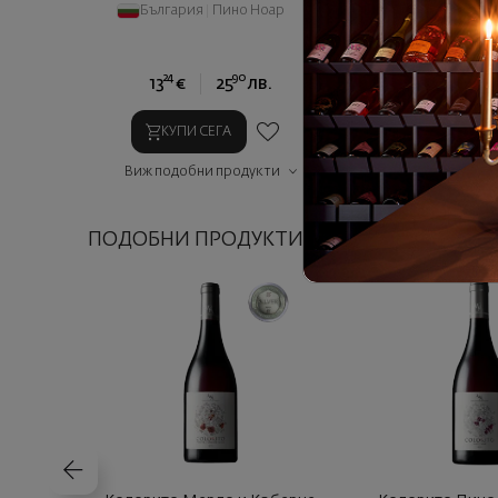
България
|
Пино Ноар
България
|
Г
Ранна Мелн. 
Широка мелниш
24
90
00
13
€
25
лв.
15
€
2
КУПИ СЕГА
КУПИ СЕГ
Виж подобни продукти
Виж подобни п
ПОДОБНИ ПРОДУКТИ