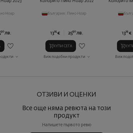
 Ноар 2023
Колорито Пино Ноар 2022
Колорито М
но Ноар
България
|
Пино Ноар
Бълг
90
24
90
24
5
лв.
13
€
25
лв.
13
€
А
КУПИ СЕГА
КУП
родукти
Виж подобни продукти
Виж подо
ОТЗИВИ И ОЦЕНКИ
Все още няма ревюта на този
продукт
Напишете първото ревю