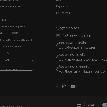
а поверителност
Кариери
Контакти
замяна
аване на спорове
0700 20 202
вани въпроси
info@seewines.com
не на винен абонамент
Ресторант Jardin
 за достъпност
ул. „Оборище“ 35, София
 за AI
Seewines Plovdiv
ул. "Княз Александър I" №45, Пло
SWITCH TO
Seewines Lozenets
ENGLISH
ж.к. Лозенец, ул. „Златен рог“ 20