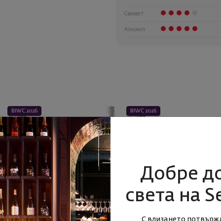
Свежест
Алкохол
BIWC 2026
BIWC 2026
Добре д
света на S
зе 2025
Колорито Совиньон Блан 2025
Ayano Виони
С влизането потвърж