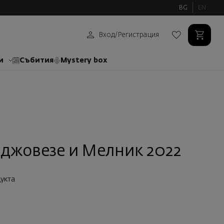
BG
EN
Вход
/
Регистрация
и
Събития
Mystery box
джовезе и Мелник 2022
укта