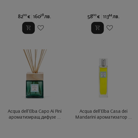
00
38
00
44
82
€
160
лв.
58
€
113
лв.
Acqua dell'Elba Capo Ai Pini
Acqua dell'Elba Casa dei
ароматизиращ дифузе ...
Mandarini ароматизатор ...