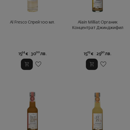
Al Fresco Спрей 100 мл.
Alain Milliat Органик
Концентрат Джинджифил
34
00
29
90
15
€
30
лв.
15
€
29
лв.