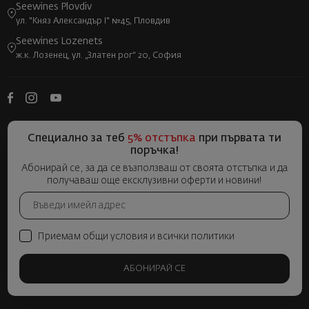
Seewines Plovdiv
ул. "Княз Александър I" №45, Пловдив
Seewines Lozenets
ж.к. Лозенец, ул. „Златен рог“ 20, София
Специално за теб
5% отстъпка
при първата ти
поръчка!
Абонирай се, за да се възползваш от своята отстъпка и да
получаваш още ексклузивни оферти и новини!
Приемам общи условия и всички политики
АБОНИРАЙ СЕ