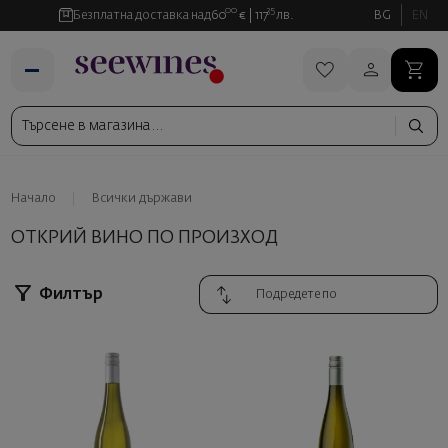
00
35
Безплатна доставка над
60
€
117
лв.
BG
EN
Начало
Всички държави
ОТКРИЙ ВИНО ПО ПРОИЗХОД
Филтър