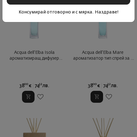
Консумирай отговорно и с мярка. Наздраве!
Acqua dell'Elba Isola
Acqua dell'Elba Mare
ароматизиращ дифузер
ароматизатор тип спрей за с
спрей ...
...
00
32
00
32
38
€
74
лв.
38
€
74
лв.