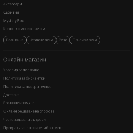
Аксесоари
Събития
Mystery Box
Корпоративни клиенти
Бели вина
Червени вина
Розе
Пенливи вина
Онлайн магазин
Условия за ползване
Политика за бисквитки
Политика за поверителност
Доставка
Връщане и замяна
Онлайн решаване на спорове
Често задавани въпроси
Прекратяване на винен абонамент