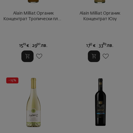
Alain Milliat Органик
Alain Milliat Органик
Концентрат Тропически плод
Концентрат Юзу
...
29
90
33
89
15
€
29
лв.
17
€
33
лв.
- 15%