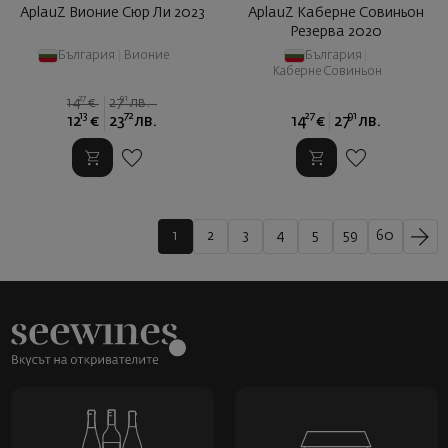
AplauZ Вионие Сюр Ли 2023
AplauZ Каберне Совиньон
Резерва 2020
България
|
Вионие
България
|
Каберне Совиньон
27
91
14
€
27
лв.
13
72
27
91
12
€
23
лв.
14
€
27
лв.
1
2
3
4
5
59
60