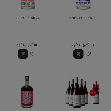
2 Лета Кайсия
2 Лета Праскова
05
91
05
91
27
€
52
лв.
27
€
52
лв.