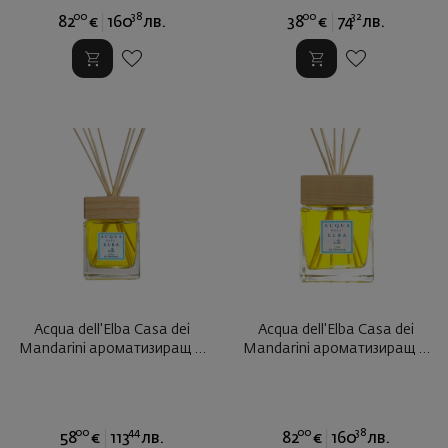
00
38
00
32
82
€
160
лв.
38
€
74
лв.
Acqua dell'Elba Casa dei
Acqua dell'Elba Casa dei
Mandarini ароматизиращ ...
Mandarini ароматизиращ ...
00
44
00
38
58
€
113
лв.
82
€
160
лв.