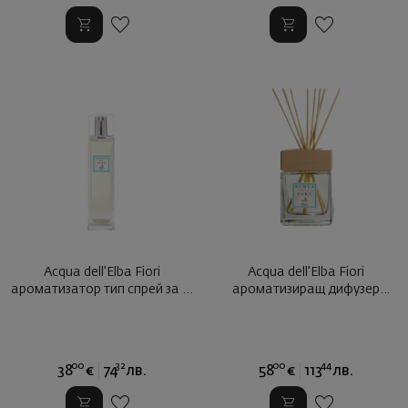
Acqua dell'Elba Fiori
Acqua dell'Elba Fiori
ароматизатор тип спрей за ...
ароматизиращ дифузер
200мл ...
00
32
00
44
38
€
74
лв.
58
€
113
лв.