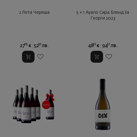
2 Лета Череша
5 + 1 Ayano Сира Бленд За
Георги 2023
05
91
32
51
27
€
52
лв.
48
€
94
лв.