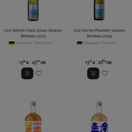
100 Хюгел Пино Блан трокен
100 Хюгел Ризлинг трокен
Витман 2023
Витман 2024
Германия
|
Пино Блан
Германия
|
Ризлинг
24
90
75
89
13
€
25
лв.
13
€
26
лв.