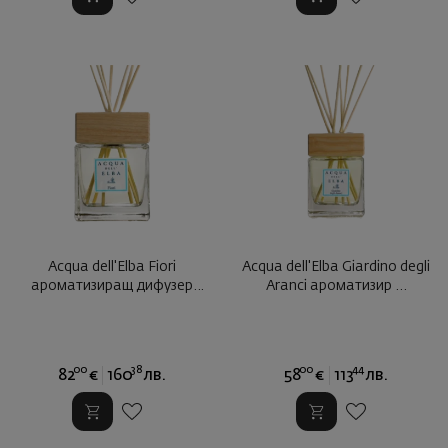
Acqua dell'Elba Fiori
Acqua dell'Elba Giardino degli
ароматизиращ дифузер
Aranci ароматизир ...
500мл ...
00
38
00
44
82
€
160
лв.
58
€
113
лв.