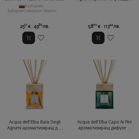
България
|
Каберне Совиньон
|
Мерло
51
89
00
44
25
€
49
лв.
58
€
113
лв.
Acqua dell'Elba Baia Degli
Acqua dell'Elba Capo Ai Pini
Agrumi ароматизиращ д ...
ароматизиращ дифузе ...