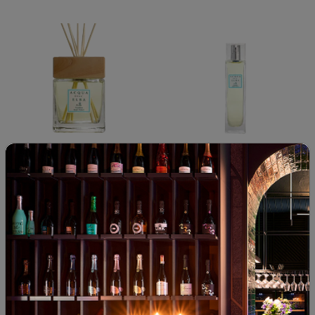
Acqua dell'Elba Giardino degli
Acqua dell'Elba Giardino degli
Aranci ароматизир ...
Aranci ароматизир ...
00
38
00
32
82
€
160
лв.
38
€
74
лв.