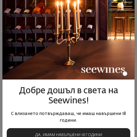
Acqua dell'Elba Isola
Acqua dell'Elba Isola
ароматизиращ дифузер
ароматизиращ дифузер
200мл ...
500мл ...
Добре дошъл в света на
00
44
00
38
58
€
113
лв.
82
€
160
лв.
Seewines!
С влизането потвърждаваш, че имаш навършени 18
години.
ДА, ИМАМ НАВЪРШЕНИ 18 ГОДИНИ