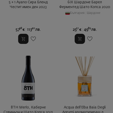
5 + 1 Ayano Сира Бленд
6IX Шардоне Барел
Честит имен ден 2023
Ферментед Шато Копса 2020
България
|
Шардоне
98
40
51
89
57
€
113
лв.
25
€
49
лв.
8TH Merlo, Каберне
Acqua dell'Elba Baia Degli
Совиньон и Шато Копса 2021
Agrumi ароматизиращ д ...