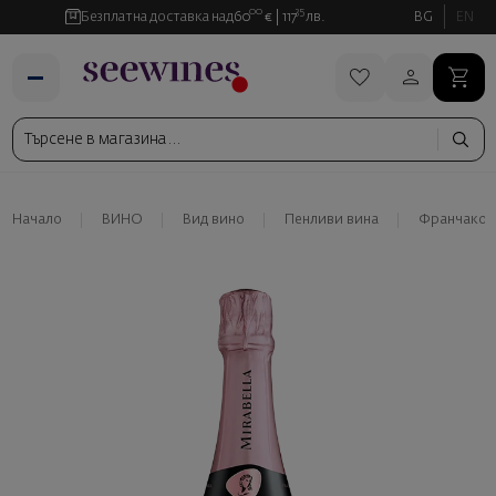
00
35
Безплатна доставка над
60
€
117
лв.
BG
EN
Начало
ВИНО
Вид вино
Пенливи вина
Франчакор