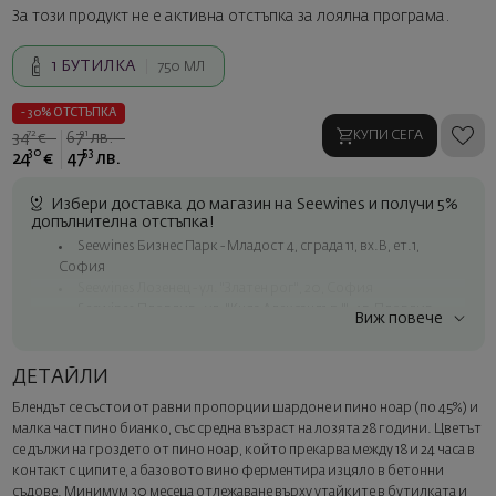
За този продукт не е активна отстъпка за лоялна програма.
1
БУТИЛКА
750 МЛ
- 30% ОТСТЪПКА
72
91
КУПИ СЕГА
34
€
67
лв.
30
53
24
€
47
лв.
Избери доставка до магазин на Seewines и получи 5%
допълнителна отстъпка!
Seewines Бизнес Парк - Младост 4, сграда 11, вх.В, ет.1,
София
Seewines Лозенец - ул. "Златен рог", 20, София
Seewines Пловдив - ул. "Княз Александър I", 45, Пловдив
Виж повече
Безплатна доставка за поръчки над 60 € / 117.35 лв.
Куриер на Seewines до адрес в рамките на град София
ДЕТАЙЛИ
До офисите на Спиди в цялата страна
Блендът се състои от равни пропорции шардоне и пино ноар (по 45%) и
Изненадайте със стил
малка част пино бианко, със средна възраст на лозята 28 години. Цветът
Добавете луксозна подаръчна опаковка и персонализирана
се дължи на гроздето от пино ноар, който прекарва между 18 и 24 часа в
картичка с ваше пожелание. Изберете тази опция в
контакт с ципите, а базовото вино ферментира изцяло в бетонни
следващата стъпка от поръчката.
съдове. Минимум 30 месеца отлежаване върху утайките в бутилката и