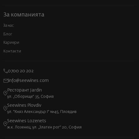
За компанията
За нас
Блог
Кариери
Контакти
0700 20 202
info@seewines.com
Ресторант Jardin
ул. „Оборище“ 35, София
Seewines Plovdiv
ул. "Княз Александър I" №45, Пловдив
Seewines Lozenets
ж.к. Лозенец, ул. „Златен рог“ 20, София