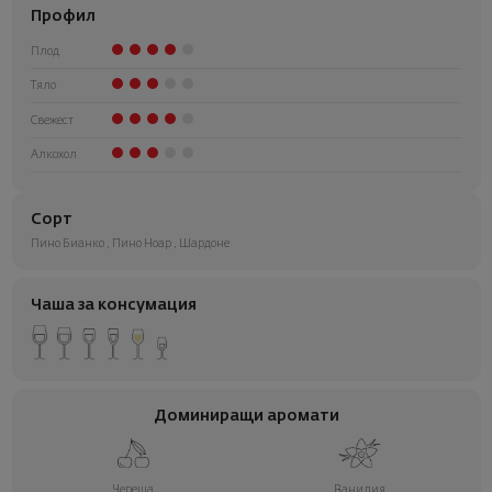
Профил
Плод
Тяло
Свежест
Алкохол
Сорт
Пино Бианко
,
Пино Ноар
,
Шардоне
Чаша за консумация
Доминиращи аромати
Череша
Ванилия