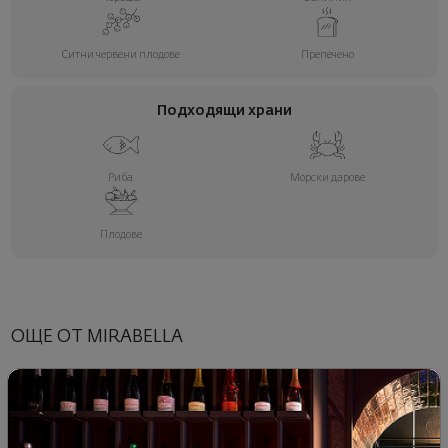
Ситни червени плодове
Препечено
Подходящи храни
Риба
Морски дарове
Плодове
ОЩЕ ОТ MIRABELLA
- 30%
- 25%
- 25%