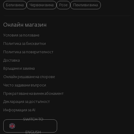
Бели вина
Червени вина
Розе
Пенливи вина
Онлайн магазин
Условия за ползване
Политика за бисквитки
Политика за поверителност
Доставка
Връщане и замяна
Онлайн решаване на спорове
Често задавани въпроси
Прекратяване на винен абонамент
Декларация за достъпност
Информация за AI
SWITCH TO
ENGLISH