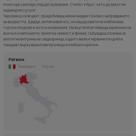
поне още 3 месеца след дегоржиране. Стилът е брут, като дозажът не
надхвърля 7,5 гр/л.
Чаровен розов цвят, придобиващ нежни медни тонове с напредването
на възрастта. Щедър, интензивен нос, носещ аромати на хлебна мая,
горски плодове и нотки на ванилия. На вкус впечатляваща хармония на
всички компоненти, приятна свежест и финал, събуждащ спомена за
апетитна витрина на сладкарница, където малки червени плодчета
танцуват върху ванилови пръчици и хлебни корички.
Регион
Ломбардия
Италия