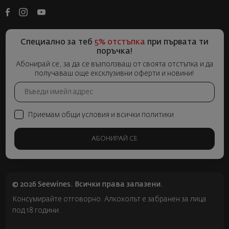
Специално за теб
5% отстъпка
при първата ти
поръчка!
Абонирай се, за да се възползваш от своята отстъпка и да
получаваш още ексклузивни оферти и новини!
Приемам общи условия и всички политики
АБОНИРАЙ СЕ
© 2026 Seewines. Всички права запазени.
Консумирайте отговорно. Алкохолът е забранен за лица
под 18 години.