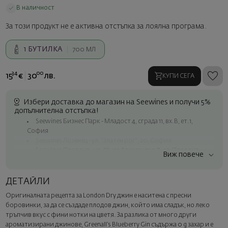
В наличност
За този продукт не е активна отстъпка за лоялна програма.
1
БУТИЛКА
700 МЛ
34
00
15
€
30
лв.
КУПИ СЕГА
Избери доставка до магазин на Seewines и получи 5%
допълнителна отстъпка!
Seewines Бизнес Парк - Младост 4, сграда 11, вх.В, ет.1,
София
Seewines Лозенец - ул. "Златен рог", 20, София
Seewines Пловдив - ул. "Княз Александър I", 45, Пловдив
Виж повече
Безплатна доставка за поръчки над 60 € / 117.35 лв.
Куриер на Seewines до адрес в рамките на град София
ДЕТАЙЛИ
До офисите на Спиди в цялата страна
Оригиналната рецепта за London Dry джин е наситена с пресни
Изненадайте със стил
боровинки, за да се създаде плодов джин, който има сладък, но леко
Добавете луксозна подаръчна опаковка и персонализирана
тръпчив вкус с фини нотки на цветя. За разлика от много други
картичка с ваше пожелание. Изберете тази опция в
ароматизирани джинове, Greenall’s Blueberry Gin съдържа 0 g захар и е