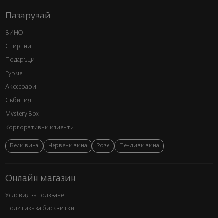
Пазарувай
ВИНО
Спиртни
Подаръци
Гурме
Аксесоари
Събития
Mystery Box
Корпоративни клиенти
Бели вина
Червени вина
Розе
Пенливи вина
Онлайн магазин
Условия за ползване
Политика за бисквитки