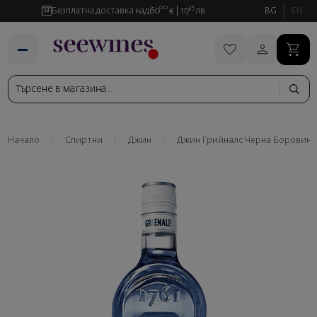
00
35
Безплатна доставка над
60
€
117
лв.
BG
EN
Начало
Спиртни
Джин
Джин Грийналс Черна Боровинка