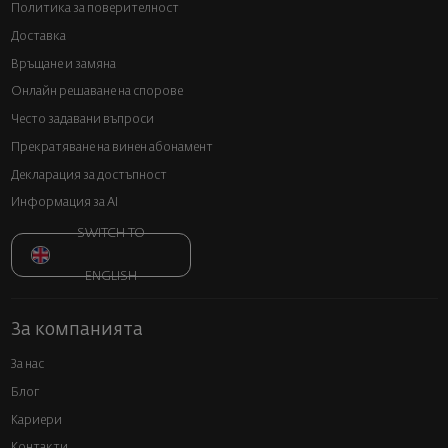
Политика за поверителност
Доставка
Връщане и замяна
Онлайн решаване на спорове
Често задавани въпроси
Прекратяване на винен абонамент
Декларация за достъпност
Информация за AI
SWITCH TO
ENGLISH
За компанията
За нас
Блог
Кариери
Контакти