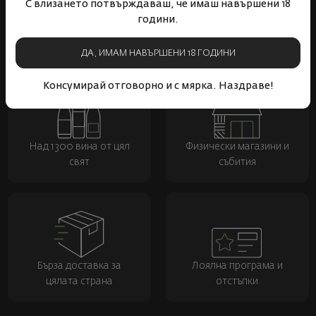
С влизането потвърждаваш, че имаш навършени 18
години.
ДА, ИМАМ НАВЪРШЕНИ 18 ГОДИНИ
Консумирай отговорно и с мярка. Наздраве!
Над 1300 вина от цял
Физически магазини и
свят
събития
Бърза доставка за
Лоялна програма и
цялата страна
отстъпки