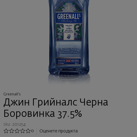
Greenall's
Джин Грийналс Черна
Боровинка 37.5%
sku: 201254
0
Оценете продукта