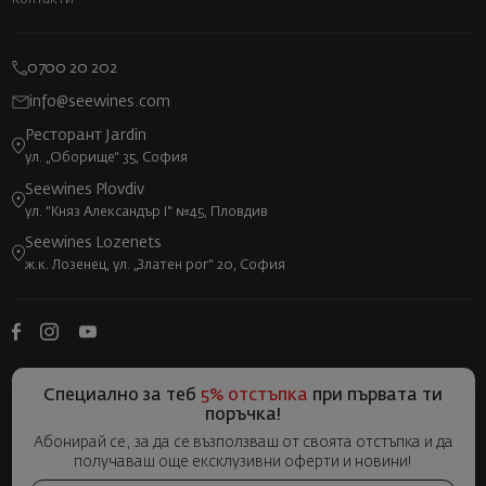
0700 20 202
info@seewines.com
Ресторант Jardin
ул. „Оборище“ 35, София
Seewines Plovdiv
ул. "Княз Александър I" №45, Пловдив
Seewines Lozenets
ж.к. Лозенец, ул. „Златен рог“ 20, София
Специално за теб
5% отстъпка
при първата ти
поръчка!
Абонирай се, за да се възползваш от своята отстъпка и да
получаваш още ексклузивни оферти и новини!