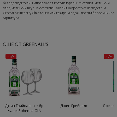
следващата стъпка от поръчката.
без подсладители. Направен е от 100% натурални съставки. Истински
плод, истински вкус. За освежаваща напитка просто се насладете на
Greenall’s Blueberry Gin с тоник или газирана вода и пресни боровинки за
гарнитура.
ОЩЕ ОТ GREENALL'S
- 25%
- 9%
Джин Грийналс + 2 бр.
Джин Грийналс
Джин Gr
чаши Bohemia GIN